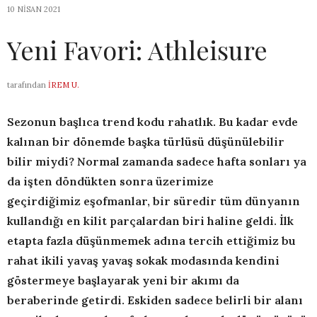
10 NISAN 2021
Yeni Favori: Athleisure
tarafından
İREM U.
Sezonun bas
l
ı
ca trend kodu rahatl
ı
k. Bu kadar evde
kal
ı
nan bir dönemde ba
ş
ka türlüsü düşünülebilir
bilir miydi?
Normal zamanda sadece hafta sonlar
ı
ya
da i
ş
ten döndükten sonra üzerimize
geçirdi
ğ
imiz e
ş
ofmanlar
, bir süredir tüm dünyan
ı
n
kulland
ığı
en kilit parçalardan biri haline geldi.
İ
lk
etapta fazla dü
ş
ünmemek ad
ı
na tercih etti
ğ
imiz bu
rahat ikili yava
ş
yava
ş
sokak modas
ı
nda kendini
göstermeye ba
ş
layarak yeni bir ak
ı
m
ı
da
beraberinde getirdi. Eskiden sadece belirli bir alan
ı