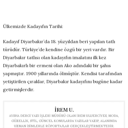
Ülkemizde Kadayıfın Tarihi:
Kadayıf Diyarbakır’da 18. yüzyıldan beri yapılan tatlı
türüdür. Türkiye’de kendine özgü bir yeri vardır. Bir
Diyarbakır tatlısı olan kadayıfın imalatını ilk kez
Diyarbakırlı bir ermeni olan Ako adındaki bir şahıs
yapmıştır. 1900 yıllarında ölmüştür. Kendisi tarafından
yetiştirilen çıraklar, Diyarbakır kadayıfını bugüne kadar
getirmişlerdir.
İREM U.
AYSHA DERGI YAZI İŞLERI MÜDÜRÜ OLAN İREM ULUERCIYES, MODA,
GÜZELLIK, STIL, GÜNCEL KONULARDA YAZILAR YAZIP, ALANINDA
UZMAN ISIMLERLE RÖPORTAJLAR GERÇEKLEŞTIRMEKTEDIR.