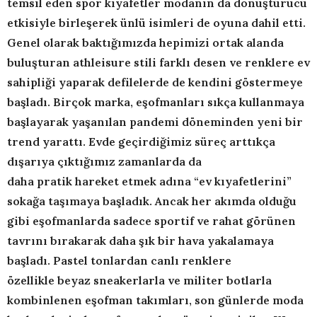
temsil eden
spor k
ı
yafetler
modan
ı
n da dönü
ş
türücü
etkisiyle birle
ş
erek ünlü isimleri de oyuna dahil etti.
Genel olarak bakt
ığı
m
ı
zda hepimizi ortak alanda
bulu
ş
turan athleisure stili farkl
ı
desen ve renklere ev
sahipli
ğ
i yaparak defilelerde de kendini göstermeye
ba
ş
lad
ı
.
Birçok marka, e
ş
ofmanlar
ı
s
ı
kça kullanmaya
ba
ş
layarak ya
ş
an
ı
lan pandemi döneminden yeni bir
trend yaratt
ı
. Evde geçirdi
ğ
imiz süreç artt
ı
kça
d
ış
ar
ı
ya ç
ı
kt
ığı
m
ı
z zamanlarda da
daha pratik hareket etmek ad
ı
na “ev k
ı
yafetlerini”
soka
ğ
a ta
şı
maya ba
ş
lad
ı
k. Ancak her ak
ı
mda oldu
ğ
u
gibi e
ş
ofmanlarda sadece sportif ve rahat görünen
tavr
ı
n
ı
b
ı
rakarak daha
şı
k bir hava yakalamaya
ba
ş
lad
ı
. Pastel tonlardan canl
ı
renklere
özellikle beyaz sneakerlarla ve militer botlarla
kombinlenen e
ş
ofman tak
ı
mlar
ı
, son günlerde moda