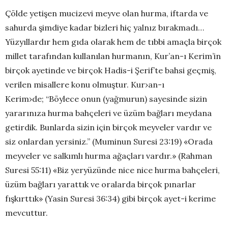
Çölde yetişen mucizevi meyve olan hurma, iftarda ve
sahurda şimdiye kadar bizleri hiç yalnız bırakmadı…
Yüzyıllardır hem gıda olarak hem de tıbbi amaçla birçok
millet tarafından kullanılan hurmanın, Kur’an-ı Kerim’in
birçok ayetinde ve birçok Hadis-i Şerif’te bahsi geçmiş,
verilen misallere konu olmuştur. Kur›an-ı
Kerim›de; “Böylece onun (yağmurun) sayesinde sizin
yararınıza hurma bahçeleri ve üzüm bağları meydana
getirdik. Bunlarda sizin için birçok meyveler vardır ve
siz onlardan yersiniz.” (Muminun Suresi 23:19) «Orada
meyveler ve salkımlı hurma ağaçları vardır.» (Rahman
Suresi 55:11) «Biz yeryüzünde nice nice hurma bahçeleri,
üzüm bağları yarattık ve oralarda birçok pınarlar
fışkırttık» (Yasin Suresi 36:34) gibi birçok ayet-i kerime
mevcuttur.