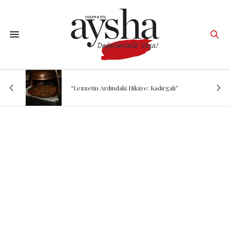
“Lezzetin Ardındaki Hikâye: Kadırgalı”