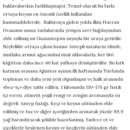
baklavalardan farklılaşmıştır. Temel olarak bu farkı
ortaya koyan en önemli özellik kullanılan
hammaddelerdir. Baklavaya giden yolda ilkin Harran
Ovasının susuz tarlalarında yetişen sert buğdayından
elde edilmiş un Gaziantep›in suyuyla bir araya getirilir.
Böylelikle ortaya çıkan hamur Antepli ustaların elinde,
mutlaka armut ağacından imal oklavalarla, her biri
kâğıttan daha ince 40 kat yufkaya dönüştürülür. Bu kırk
katman arasına Ağustos ayının ilk haftasında Turfanda
toplanan ve daha yeni yeni olgunlaşan ve halk arasında
«boz-iç» diye tabir edilen, 1 kilosunda 110-170 gr fıstık
içi veren, zümrüt yeşili rengi ve zengin aromasıyla en
değerli Antep fıstığı, Keçi ve koyun sütünden elde
edilmiş ve tuz ve diğer içeriğinden arınarak yüzde 99,9
yağ barındıracak şekilde hazırlanmış Sadece ot ve
çiçeklerle beslenen koyun ve keçilerin sütünden elde