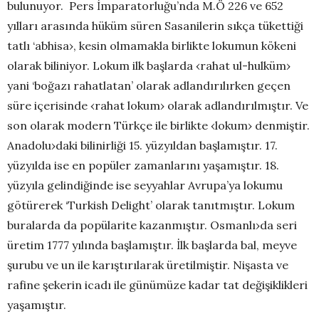
bulunuyor. Pers İmparatorluğu’nda M.Ö 226 ve 652
yılları arasında hüküm süren Sasanilerin sıkça tükettiği
tatlı ‘abhisa›, kesin olmamakla birlikte lokumun kökeni
olarak biliniyor. Lokum ilk başlarda ‹rahat ul-hulküm›
yani ‘boğazı rahatlatan’ olarak adlandırılırken geçen
süre içerisinde ‹rahat lokum› olarak adlandırılmıştır. Ve
son olarak modern Türkçe ile birlikte ‹lokum› denmiştir.
Anadolu›daki bilinirliği 15. yüzyıldan başlamıştır. 17.
yüzyılda ise en popüler zamanlarını yaşamıştır. 18.
yüzyıla gelindiğinde ise seyyahlar Avrupa’ya lokumu
götürerek ‘Turkish Delight’ olarak tanıtmıştır. Lokum
buralarda da popülarite kazanmıştır. Osmanlı›da seri
üretim 1777 yılında başlamıştır. İlk başlarda bal, meyve
şurubu ve un ile karıştırılarak üretilmiştir. Nişasta ve
rafine şekerin icadı ile günümüze kadar tat değişiklikleri
yaşamıştır.