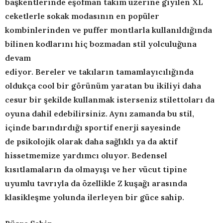
bas
kentlerinde es
ofman tak
ı
m
ü
zerine giyilen XL
ceketlerle sokak modas
ı
n
ı
n en popu
ler
kombinlerinden
ve puffer montlarla kullan
ı
ld
ığı
nda
bilinen kodlar
ı
n
ı
hiç bozmadan stil yolculu
ğ
una
devam
ediyor. Bereler ve tak
ı
lar
ı
n
tamamlay
ı
c
ı
l
ığı
nda
oldukça cool bir görünüm yaratan bu ikiliyi daha
cesur bir
ş
ekilde kullanmak isterseniz stilettolar
ı
da
oyuna dahil edebilirsiniz. Ayn
ı
zamanda bu stil,
içinde bar
ı
nd
ı
rd
ığı
sportif enerji sayesinde
de
psikolojik
olarak daha sa
ğ
l
ı
kl
ı
ya da aktif
hissetmemize yard
ı
mc
ı
oluyor. Bedensel
k
ı
s
ı
tlamalar
ı
n da olmay
ışı
ve her vücut tipine
uyumlu tavr
ı
yla da özellikle Z ku
ş
a
ğı
aras
ı
nda
klasikle
ş
me yolunda ilerleyen bir güce sahip.