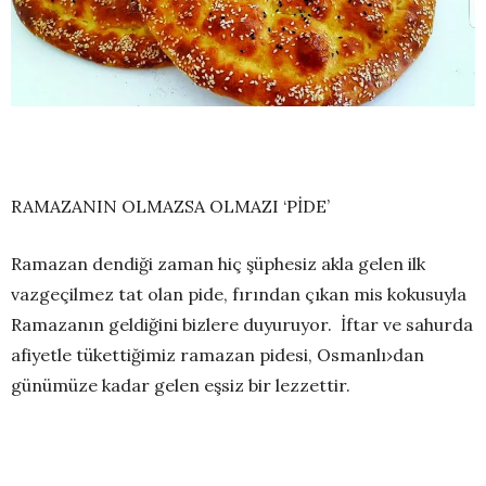
RAMAZANIN OLMAZSA OLMAZI ‘PİDE’
Ramazan dendiği zaman hiç şüphesiz akla gelen ilk
vazgeçilmez tat olan pide, fırından çıkan mis kokusuyla
Ramazanın geldiğini bizlere duyuruyor. İftar ve sahurda
afiyetle tükettiğimiz ramazan pidesi, Osmanlı›dan
günümüze kadar gelen eşsiz bir lezzettir.