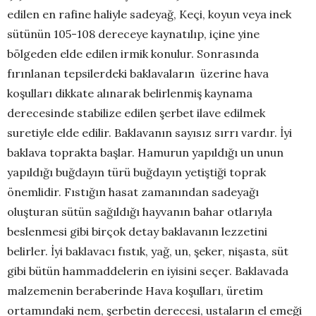
edilen en rafine haliyle sadeyağ, Keçi, koyun veya inek
sütünün 105-108 dereceye kaynatılıp, içine yine
bölgeden elde edilen irmik konulur. Sonrasında
fırınlanan tepsilerdeki baklavaların üzerine hava
koşulları dikkate alınarak belirlenmiş kaynama
derecesinde stabilize edilen şerbet ilave edilmek
suretiyle elde edilir. Baklavanın sayısız sırrı vardır. İyi
baklava toprakta başlar. Hamurun yapıldığı un unun
yapıldığı buğdayın türü buğdayın yetiştiği toprak
önemlidir. Fıstığın hasat zamanından sadeyağı
oluşturan sütün sağıldığı hayvanın bahar otlarıyla
beslenmesi gibi birçok detay baklavanın lezzetini
belirler. İyi baklavacı fıstık, yağ, un, şeker, nişasta, süt
gibi bütün hammaddelerin en iyisini seçer. Baklavada
malzemenin beraberinde Hava koşulları, üretim
ortamındaki nem, şerbetin derecesi, ustaların el emeği