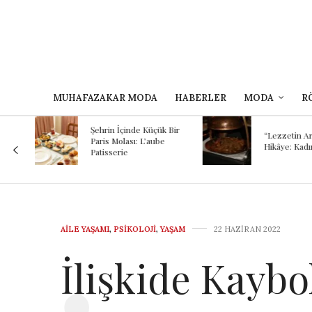
MUHAFAZAKAR MODA
HABERLER
MODA
R
Kokunun A
 Bir
Binlerce Yıl
“Lezzetin Ardındaki
Şef Kayhan
Hikâye: Kadırgalı”
Mezopotam
Günümüze
Yolculuğu
AILE YAŞAMI
,
PSIKOLOJI
,
YAŞAM
22 HAZIRAN 2022
İlişkide Kay