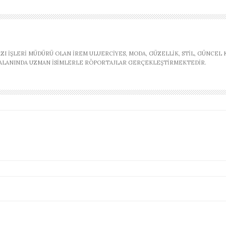
AZI İŞLERI MÜDÜRÜ OLAN İREM ULUERCIYES, MODA, GÜZELLIK, STIL, GÜNCEL
, ALANINDA UZMAN ISIMLERLE RÖPORTAJLAR GERÇEKLEŞTIRMEKTEDIR.