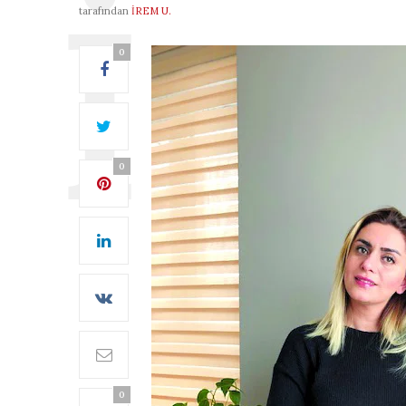
tarafından
İREM U.
0
0
0