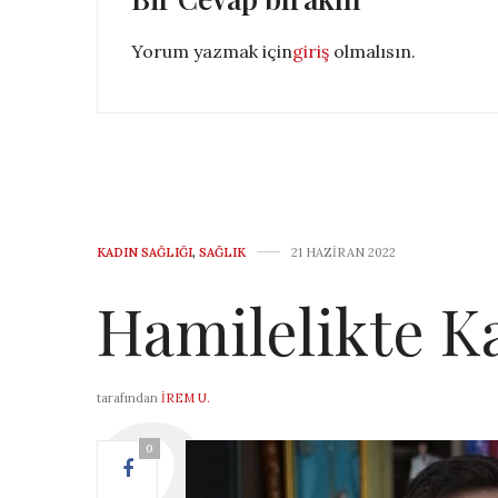
Yorum yazmak için
giriş
olmalısın.
KADIN SAĞLIĞI
,
SAĞLIK
21 HAZIRAN 2022
Hamilelikte Ka
tarafından
İREM U.
0