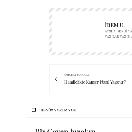
İREM U.
AYSHA DERGI Y
YAZILAR YAZIP
ÖNCEKI MAKALE
Hamilelikte Kanser Nasıl Yaşanır?
HENÜZ YORUM YOK
Bir Cevap bırakın