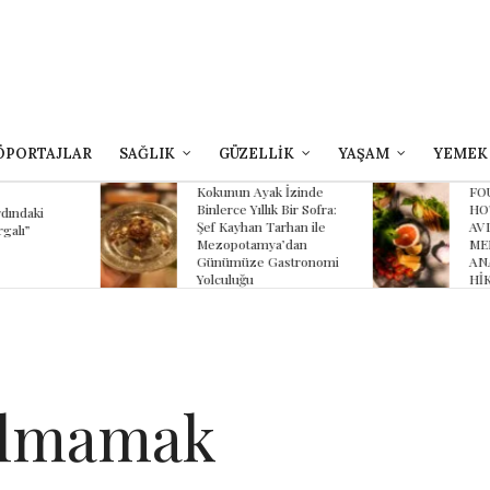
ÖPORTAJLAR
SAĞLIK
GÜZELLİK
YAŞAM
YEMEK
yak İzinde
FOUR SEASONS
B
lık Bir Sofra:
HOTEL SULTANAHMET
Z
 Tarhan ile
AVLU’NUN YAZ
K
ya’dan
MENÜSÜNDE
K
 Gastronomi
ANADOLU’NUN
HİKÂYESİ
bolmamak