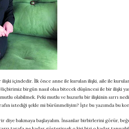
şki içindedir. İlk önce anne ile kurulan ilişki, aile ile kurulan
 Hiçbirimiz birgün nasıl olsa bitecek düşüncesi ile bir ilişki y
e mutlu olabilmek. Peki mutlu ve huzurlu bir ilişkinin sırrı n
rafın istediği şekle mi bürünmeliyim? İşte bu yazımda bu kon
rir diye bakmaya başlayalım. İnsanlar birbirlerini görür, beğe
karşı tarafa ne kadar gösterirsek o kişi bizi o kadar tanıyabi