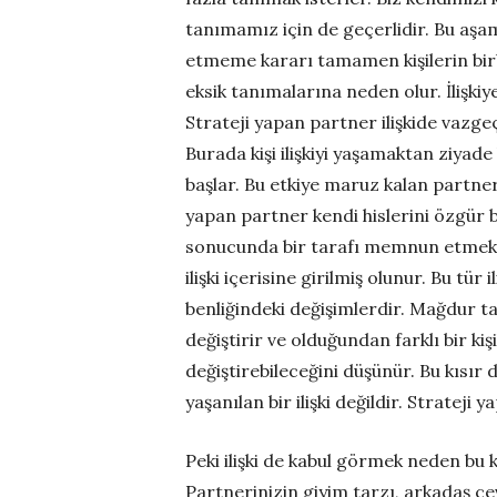
tanımamız için de geçerlidir. Bu aşam
etmeme kararı tamamen kişilerin birbirl
eksik tanımalarına neden olur. İlişk
Strateji yapan partner ilişkide vazge
Burada kişi ilişkiyi yaşamaktan ziyad
başlar. Bu etkiye maruz kalan partne
yapan partner kendi hislerini özgür b
sonucunda bir tarafı memnun etmek v
ilişki içerisine girilmiş olunur. Bu tü
benliğindeki değişimlerdir. Mağdur ta
değiştirir ve olduğundan farklı bir ki
değiştirebileceğini düşünür. Bu kısır 
yaşanılan bir ilişki değildir. Strate
Peki ilişki de kabul görmek neden bu
Partnerinizin giyim tarzı, arkadaş çe