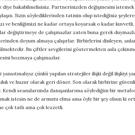
uz diye bakabilmelisiniz. Partnerinizden değişmesini istemek
ylaşın. Sizin söylediklerinden tatmin olup istediğiniz şeylere 
ızı ve benliğimizi ne kadar ortaya koyarsak o kadar kuvvetli
lar değiştirmeye de çalışmazlar zaten buna gerek duymazlar. 
şkilerinden doyum almaya çalışırlar. Birbirlerini dinleyen, an
rülmektedir. Bu çiftler sevgilerini göstermekten asla çekin
esini bozmaya çalışmazlar.
i yansıtmalıyız çünkü yapılan stratejiler ilişki değil ilişkiy
uluk ve huzur olarak geri döner. Son olarak birbirine güvenli 
 Kendi seanslarımda danışanlarıma söylediğim bir metafor va
k istesin ne de armutu elma ama öyle bir şey olsun ki ortay
e çok tatlı ama çok lezzetli.