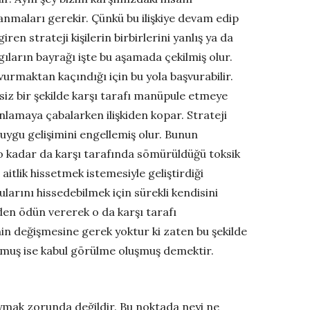
ranmaları gerekir. Çünkü bu ilişkiye devam edip
ren strateji kişilerin birbirlerini yanlış ya da
ların bayrağı işte bu aşamada çekilmiş olur.
urmaktan kaçındığı için bu yola başvurabilir.
msiz bir şekilde karşı tarafı manüpule etmeye
lamaya çabalarken ilişkiden kopar. Strateji
uygu gelişimini engellemiş olur. Bunun
o kadar da karşı tarafında sömürüldüğü toksik
 aitlik hissetmek istemesiyle geliştirdiği
larını hissedebilmek için sürekli kendisini
inden ödün vererek o da karşı tarafı
enin değişmesine gerek yoktur ki zaten bu şekilde
rulmuş ise kabul görülme oluşmuş demektir.
 uymak zorunda değildir. Bu noktada neyi ne