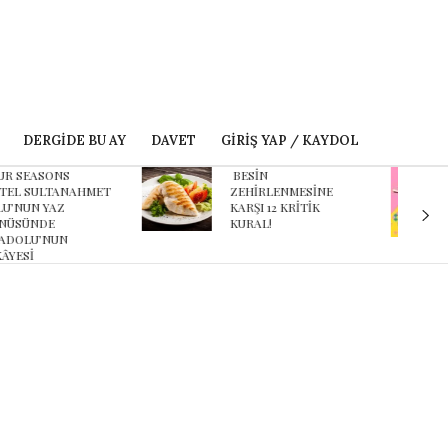
DERGIDE BU AY
DAVET
GIRIŞ YAP / KAYDOL
ESİN
Karnaval’dan geçmişe
EHİRLENMESİNE
davet eden yeni
ARŞI 12 KRİTİK
podcast serisi: Ayşegül
URAL!
Aldinç ile O Zaman