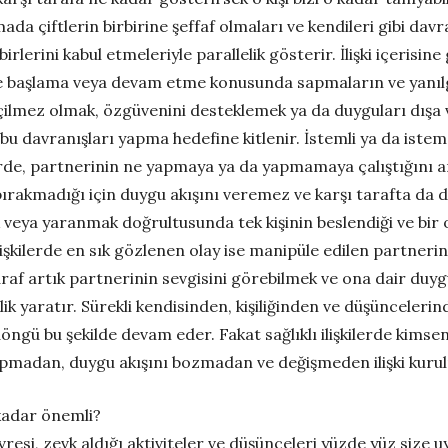
ada çiftlerin birbirine şeffaf olmaları ve kendileri gibi dav
erini kabul etmeleriyle parallelik gösterir. İlişki içerisine gi
iye başlama veya devam etme konusunda sapmaların ve yanılgı
çilmez olmak, özgüvenini desteklemek ya da duyguları dışa v
e bu davranışları yapma hedefine kitlenir. İstemli ya da iste
rde, partnerinin ne yapmaya ya da yapmamaya çalıştığını an
ırakmadığı için duygu akışını veremez ve karşı tarafta da d
eya yaranmak doğrultusunda tek kişinin beslendiği ve bir 
r ilişkilerde en sık gözlenen olay ise manipüle edilen partnerin
raf artık partnerinin sevgisini görebilmek ve ona dair duygu
şilik yaratır. Sürekli kendisinden, kişiliğinden ve düşünceler
döngü bu şekilde devam eder. Fakat sağlıklı ilişkilerde kims
ji yapmadan, duygu akışını bozmadan ve değişmeden ilişki ku
 kadar önemli?
vresi, zevk aldığı aktiviteler ve düşünceleri yüzde yüz size