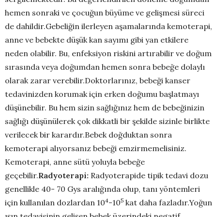
hemen sonraki ve çocuğun büyüme ve gelişmesi süreci
de dahildir.Gebeliğin ilerleyen aşamalarında kemoterapi,
anne ve bebekte düşük kan sayımı gibi yan etkilere
neden olabilir. Bu, enfeksiyon riskini artırabilir ve doğum
sırasında veya doğumdan hemen sonra bebeğe dolaylı
olarak zarar verebilir.Doktorlarınız, bebeği kanser
tedavinizden korumak için erken doğumu başlatmayı
düşünebilir. Bu hem sizin sağlığınız hem de bebeğinizin
sağlığı düşünülerek çok dikkatli bir şekilde sizinle birlikte
verilecek bir karardır.Bebek doğduktan sonra
kemoterapi alıyorsanız bebeği emzirmemelisiniz.
Kemoterapi, anne sütü yoluyla bebeğe
geçebilir.
Radyoterapi:
Radyoterapide tipik tedavi dozu
genellikle 40- 70 Gys aralığında olup, tanı yöntemleri
4
5
için kullanılan dozlardan 10
-10
kat daha fazladır.Yoğun
ışın tedavisinin gelişen bebek üzerindeki negatif