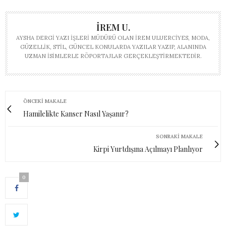
İREM U.
AYSHA DERGI YAZI İŞLERI MÜDÜRÜ OLAN İREM ULUERCIYES, MODA,
GÜZELLIK, STIL, GÜNCEL KONULARDA YAZILAR YAZIP, ALANINDA
UZMAN ISIMLERLE RÖPORTAJLAR GERÇEKLEŞTIRMEKTEDIR.
ÖNCEKI MAKALE
Hamilelikte Kanser Nasıl Yaşanır?
SONRAKI MAKALE
Kirpi Yurtdışına Açılmayı Planlıyor
0