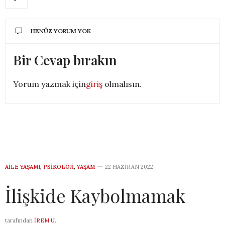
HENÜZ YORUM YOK
Bir Cevap bırakın
Yorum yazmak için
giriş
olmalısın.
AILE YAŞAMI
,
PSIKOLOJI
,
YAŞAM
22 HAZIRAN 2022
İlişkide Kaybolmamak
tarafından
İREM U.