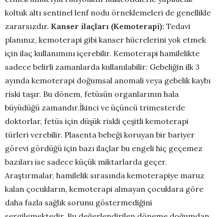
koltuk altı sentinel lenf nodu örneklemeleri de genellikle
zararsızdır.
Kanser ilaçları (Kemoterapi):
Tedavi
planınız, kemoterapi gibi kanser hücrelerini yok etmek
için ilaç kullanımını içerebilir. Kemoterapi hamilelikte
sadece belirli zamanlarda kullanılabilir: Gebeliğin ilk 3
ayında kemoterapi doğumsal anomali veya gebelik kaybı
riski taşır. Bu dönem, fetüsün organlarının hala
büyüdüğü zamandır.İkinci ve üçüncü trimesterde
doktorlar, fetüs için düşük riskli çeşitli kemoterapi
türleri verebilir. Plasenta bebeği koruyan bir bariyer
görevi gördüğü için bazı ilaçlar bu engeli hiç geçemez
bazıları ise sadece küçük miktarlarda geçer.
Araştırmalar, hamilelik sırasında kemoterapiye maruz
kalan çocukların, kemoterapi almayan çocuklara göre
daha fazla sağlık sorunu göstermediğini
sergilemektedir. Bu değerlendirilen döneme doğumdan