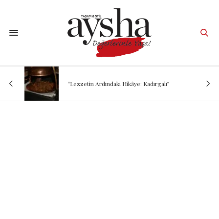
“Lezzetin Ardındaki Hikâye: Kadırgalı”