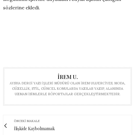
sözlerine ekledi.
İREM U.
AYSHA DERGI YAZI İŞLERI MÜDÜRÜ OLAN İREM ULUERCIYES, MODA,
GÜZELLIK, STIL, GÜNCEL KONULARDA YAZILAR YAZIP, ALANINDA
UZMAN ISIMLERLE RÖPORTAJLAR GERÇEKLEŞTIRMEKTEDIR.
ÖNCEKI MAKALE
İlişkide Kaybolmamak