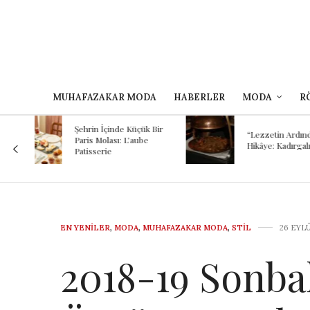
MUHAFAZAKAR MODA
HABERLER
MODA
R
Kokunun A
 Bir
Binlerce Yıl
“Lezzetin Ardındaki
Şef Kayhan
Hikâye: Kadırgalı”
Mezopotam
Günümüze
Yolculuğu
EN YENILER
,
MODA
,
MUHAFAZAKAR MODA
,
STIL
26 EYLÜ
2018-19 Sonba