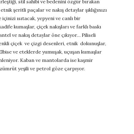
leştiği, stil sahibi ve bedenini özgür bırakan
tnik şeritli paçalar ve nakış detaylar şıklığınızı
inizi ısıtacak, yepyeni ve canlı bir
dife kumaşlar, çiçek nakışları ve farklı baskı
antel ve nakış detaylar öne çıkıyor… Piliseli
nkli çiçek ve çizgi desenleri, etnik dokunuşlar,
Elbise ve eteklerde yumuşak, uçuşan kumaşlar
binleniyor. Kaban ve mantolarda ise kaşmir
zümrüt yeşili ve petrol göze çarpıyor.