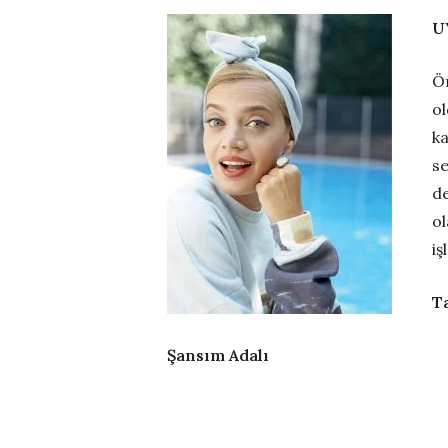
U
Ön
ol
ka
se
de
ol
iş
T
Şansım Adalı