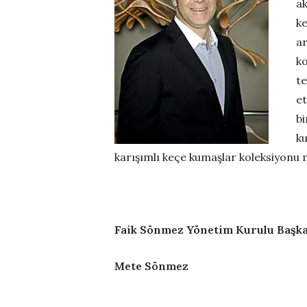
ak
ke
ar
ko
te
et
bi
ku
karışımlı keçe kumaşlar koleksiyonu 
Faik Sönmez Yönetim Kurulu Başk
Mete Sönmez