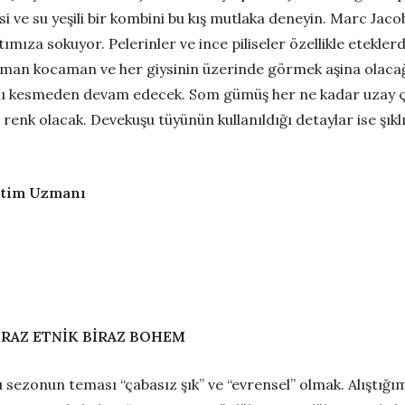
i ve su yeşili bir kombini bu kış mutlaka deneyin. Marc Jacob
tımıza sokuyor. Pelerinler ve ince piliseler özellikle etekl
man kocaman ve her giysinin üzerinde görmek aşina olacağ
nı kesmeden devam edecek. Som gümüş her ne kadar uzay ça
enk olacak. Devekuşu tüyünün kullanıldığı detaylar ise şıkl
etim Uzmanı
İRAZ ETNİK BİRAZ BOHEM
 sezonun teması “çabasız şık” ve “evrensel” olmak. Alıştığım