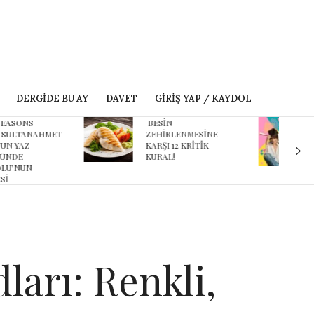
DERGIDE BU AY
DAVET
GIRIŞ YAP / KAYDOL
ESİN
Karnaval’dan geçmişe
EHİRLENMESİNE
davet eden yeni
ARŞI 12 KRİTİK
podcast serisi: Ayşegül
URAL!
Aldinç ile O Zaman
arı: Renkli,