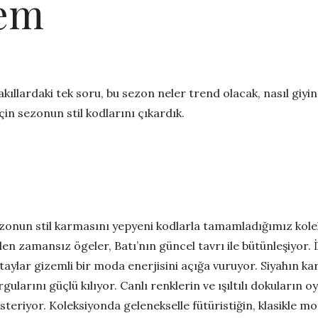
hem
kıllardaki tek soru, bu sezon neler trend olacak, nasıl giyi
in sezonun stil kodlarını çıkardık.
zonun stil karmasını yepyeni kodlarla tamamladığımız ko
len zamansız ögeler, Batı’nın güncel tavrı ile bütünleşiyor. İl
taylar gizemli bir moda enerjisini açığa vuruyor. Siyahın ka
rgularını güçlü kılıyor. Canlı renklerin ve ışıltılı dokuların 
steriyor. Koleksiyonda gelenekselle fütüristiğin, klasikle mo