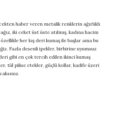
cekten haber veren metalik renklerin ağırlıklı
ğız, iki ceket üst üste atılmış, kadına hacim
zellikle her kış deri kumaş ile başlar ama bu
ğiz. Fazla desenli ipekler, birbirine uyumsuz
eri gibi en çok tercih edilen ikinci kumaş
, tül pilise etekler, güçlü kollar, kadife üzeri
caksınız.