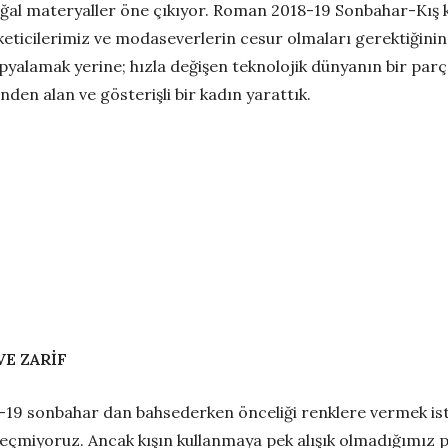
ğal materyaller öne çıkıyor. Roman 2018-19 Sonbahar-Kış 
keticilerimiz ve modaseverlerin cesur olmaları gerektiğinin a
pyalamak yerine; hızla değişen teknolojik dünyanın bir parç
den alan ve gösterişli bir kadın yarattık.
VE ZARİF
-19 sonbahar dan bahsederken önceliği renklere vermek ist
eçmiyoruz. Ancak kışın kullanmaya pek alışık olmadığımız p