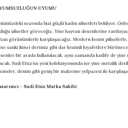
YUMSUZLUĞUN UYUMU
ümüzdeki sezonda bizi güçlü kadın siluetleri bekliyor. Gele
duğu siluetler göreceğiz. Yine hayvan desenlerine rastlayaca
tan görünümlerle karşılaşacağız. Modern kesim piliselerle, ö
ne sanki ikinci derimiz gibi dar kesimli kıyafetlere bürünece
senler bir arada kullanılacak; aynı zamanda kadife de yine d
acak. Sudi Etuz’un yeni koleksiyonunda ise yine metalik deriler
lemeler, denim gibi geniş bir malzeme yelpazesi ile karşılaşa
asarımcı – Sudi Etuz Marka Sahibi