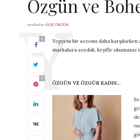
Özgün ve Bo
tarafından
AYŞE ÖZGÜN
0
Yepyeni bir sezonu daha karşılarken a
markalara sorduk, keyifle okumanız iç
0
ÖZGÜN VE ÖZGÜR KADIN…
Se
ge
de
vu
gö