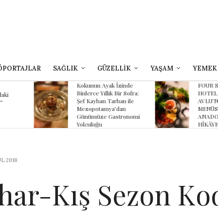
ÖPORTAJLAR
SAĞLIK
GÜZELLİK
YAŞAM
YEMEK
yak İzinde
FOUR SEASONS
B
lık Bir Sofra:
HOTEL SULTANAHMET
Z
 Tarhan ile
AVLU’NUN YAZ
K
ya’dan
MENÜSÜNDE
K
 Gastronomi
ANADOLU’NUN
HİKÂYESİ
L 2018
har-Kış Sezon Kodl