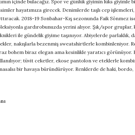
ımın içinde bulacağız. Spor ve günlük giyimin lüks giyimle bir
simler hayatımıza girecek. Denimlerde taşlı cep işlemeleri, e
ttıracak. 2018-19 Sonbahar-Kış sezonunda Faik Sönmez ise iç
leksiyonla gardırobunuzda yerini alıyor. Şık/spor gruplar, ka
knikleri ile gündelik giyime taşınıyor. Abiyelerde parlaklık, d
ekler, nakışlarla bezenmiş sweatshirtlerle kombinleniyor. Re
raz bohem biraz elegan ama kesinlikle yaratıcı görünüyor. 
llanılıyor; tüvit ceketler, ekose pantolon ve eteklerle kom
masalsı bir havaya büründürüyor. Renklerde de haki, bordo, 
anı