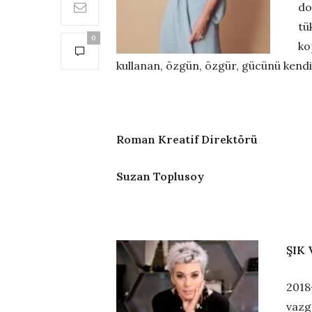
do
tü
0
ko
kullanan, özgün, özgür, gücünü kendin
Roman Kreatif Direktörü
Suzan Toplusoy
ŞIK 
2018
vazg