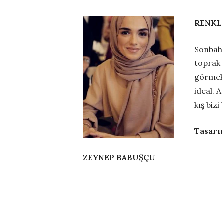
RENKLİ
Sonbaha
toprak 
görmek
ideal. 
kış bizi
Tasarı
ZEYNEP BABUŞÇU