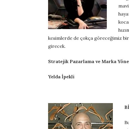
mavis
haya
koca
hızı
kesimlerde de çokça göreceğimiz bir r
girecek.
Stratejik Pazarlama ve Marka Yön
Yelda İpekli
B
Bu