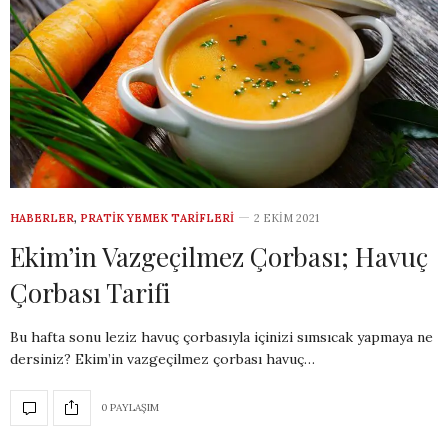
HABERLER
,
PRATIK YEMEK TARIFLERI
2 EKIM 2021
Ekim’in Vazgeçilmez Çorbası; Havuç
Çorbası Tarifi
Bu hafta sonu leziz havuç çorbasıyla içinizi sımsıcak yapmaya ne
dersiniz? Ekim’in vazgeçilmez çorbası havuç…
0 PAYLAŞIM