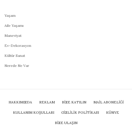
Yaşam
Aile Yaşamı
Maneviyat
Ev-Dekorasyon
Kültür Sanat
Nerede Ne Var
HAKKIMIZDA
REKLAM
BİZE KATILIN
MAIL ABONELIĞI
KULLANIM KOŞULLARI
GIZLILIK POLITIKASI
KÜNYE
BIZE ULAŞIN