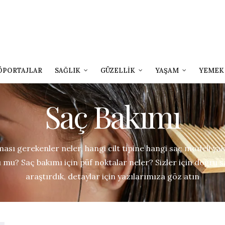
ÖPORTAJLAR
SAĞLIK
GÜZELLİK
YAŞAM
YEMEK
Saç Bakımı
ması gerekenler neler, hangi cilt tipine hangi saç modeli yakı
 mu? Saç bakımı için püf noktalar neler? Sizler için doğru s
araştırdık, detaylar için yazılarımıza göz atın