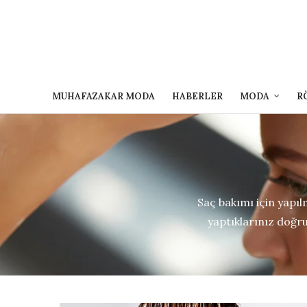
MUHAFAZAKAR MODA
HABERLER
MODA
R
Saç bakımı için yapıl
yaptıklarınız doğru