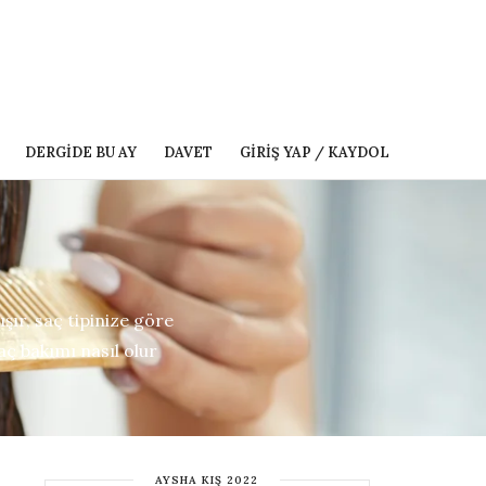
DERGIDE BU AY
DAVET
GIRIŞ YAP / KAYDOL
şır, saç tipinize göre
aç bakımı nasıl olur
AYSHA KIŞ 2022