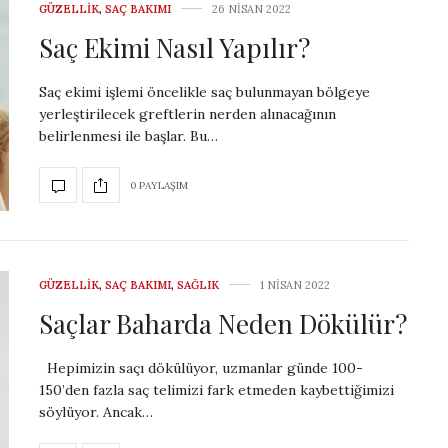
GÜZELLIK
,
SAÇ BAKIMI
26 NISAN 2022
Saç Ekimi Nasıl Yapılır?
Saç ekimi işlemi öncelikle saç bulunmayan bölgeye
yerleştirilecek greftlerin nerden alınacağının
belirlenmesi ile başlar. Bu…
0 PAYLAŞIM
GÜZELLIK
,
SAÇ BAKIMI
,
SAĞLIK
1 NISAN 2022
Saçlar Baharda Neden Dökülür?
Hepimizin saçı dökülüyor, uzmanlar günde 100-
150’den fazla saç telimizi fark etmeden kaybettiğimizi
söylüyor. Ancak…