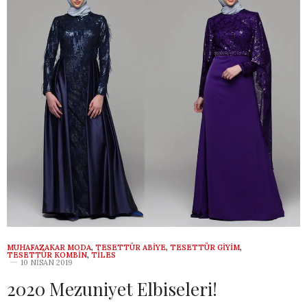
MUHAFAZAKAR MODA
,
TESETTÜR ABIYE
,
TESETTÜR GIYIM
,
TESETTÜR KOMBIN
,
TILES
10 NISAN 2019
2020 Mezuniyet Elbiseleri!