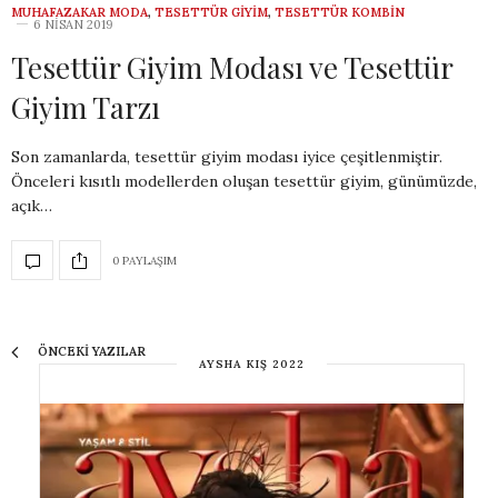
MUHAFAZAKAR MODA
,
TESETTÜR GIYIM
,
TESETTÜR KOMBIN
6 NISAN 2019
Tesettür Giyim Modası ve Tesettür
Giyim Tarzı
Son zamanlarda, tesettür giyim modası iyice çeşitlenmiştir.
Önceleri kısıtlı modellerden oluşan tesettür giyim, günümüzde,
açık…
0 PAYLAŞIM
ÖNCEKI YAZILAR
AYSHA KIŞ 2022