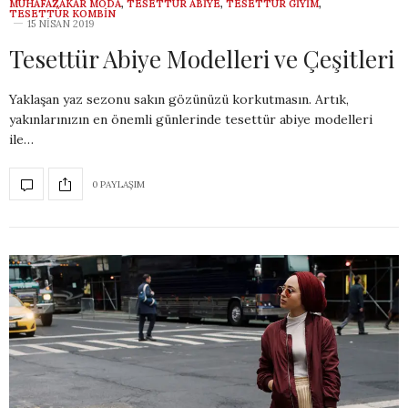
MUHAFAZAKAR MODA
,
TESETTÜR ABIYE
,
TESETTÜR GIYIM
,
TESETTÜR KOMBIN
15 NISAN 2019
Tesettür Abiye Modelleri ve Çeşitleri
Yaklaşan yaz sezonu sakın gözünüzü korkutmasın. Artık,
yakınlarınızın en önemli günlerinde tesettür abiye modelleri
ile…
0 PAYLAŞIM