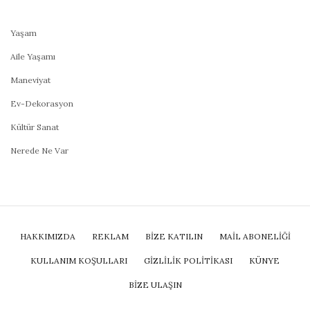
Yaşam
Aile Yaşamı
Maneviyat
Ev-Dekorasyon
Kültür Sanat
Nerede Ne Var
HAKKIMIZDA
REKLAM
BİZE KATILIN
MAIL ABONELIĞI
KULLANIM KOŞULLARI
GIZLILIK POLITIKASI
KÜNYE
BIZE ULAŞIN