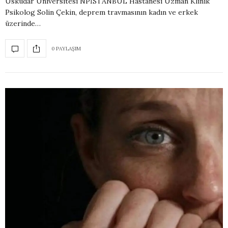
Üsküdar Üniversitesi NPİSTANBUL Hastanesi Uzman Klinik
Psikolog Solin Çekin, deprem travmasının kadın ve erkek
üzerinde…
0 PAYLAŞIM