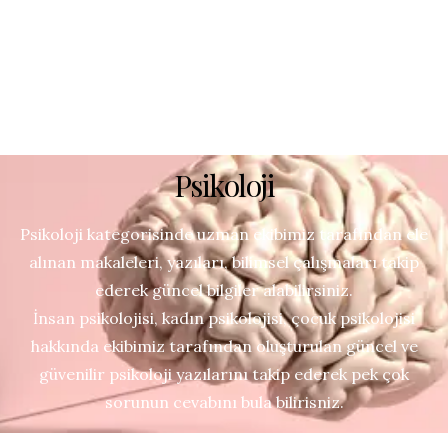
Psikoloji
Psikoloji kategorisinde uzman ekibimiz tarafından ele
alınan makaleleri, yazıları, bilimsel çalışmaları takip
ederek güncel bilgiler alabilirsiniz.
İnsan psikolojisi, kadın psikolojisi, çocuk psikolojisi
hakkında ekibimiz tarafından oluşturulan güncel ve
güvenilir psikoloji yazılarını takip ederek pek çok
sorunun cevabını bula bilirisniz.