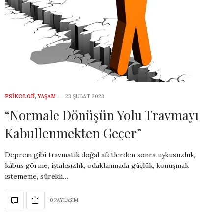
PSIKOLOJI
,
YAŞAM
23 ŞUBAT 2023
“Normale Dönüşün Yolu Travmayı
Kabullenmekten Geçer”
Deprem gibi travmatik doğal afetlerden sonra uykusuzluk,
kâbus görme, iştahsızlık, odaklanmada güçlük, konuşmak
istememe, sürekli…
0 PAYLAŞIM