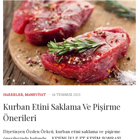
HABERLER
,
MANEVIYAT
14 TEMMUZ 2021
Kurban Etini Saklama Ve Pişirme
Önerileri
Diyetisyen Özden Örkcü, kurban etini saklama ve pişirme
önerilerinde bulundu.. KESİNLİKLE ET KESİM SONRASI…