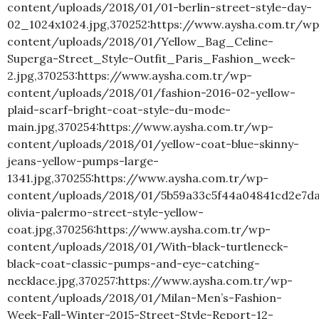
content/uploads/2018/01/01-berlin-street-style-day-
02_1024x1024.jpg,370252:https://www.aysha.com.tr/wp
content/uploads/2018/01/Yellow_Bag_Celine-
Superga-Street_Style-Outfit_Paris_Fashion_week-
2.jpg,370253:https://www.aysha.com.tr/wp-
content/uploads/2018/01/fashion-2016-02-yellow-
plaid-scarf-bright-coat-style-du-mode-
main.jpg,370254:https://www.aysha.com.tr/wp-
content/uploads/2018/01/yellow-coat-blue-skinny-
jeans-yellow-pumps-large-
1341.jpg,370255:https://www.aysha.com.tr/wp-
content/uploads/2018/01/5b59a33c5f44a04841cd2e7da
olivia-palermo-street-style-yellow-
coat.jpg,370256:https://www.aysha.com.tr/wp-
content/uploads/2018/01/With-black-turtleneck-
black-coat-classic-pumps-and-eye-catching-
necklace.jpg,370257:https://www.aysha.com.tr/wp-
content/uploads/2018/01/Milan-Men’s-Fashion-
Week-Fall-Winter-2015-Street-Style-Report-12-