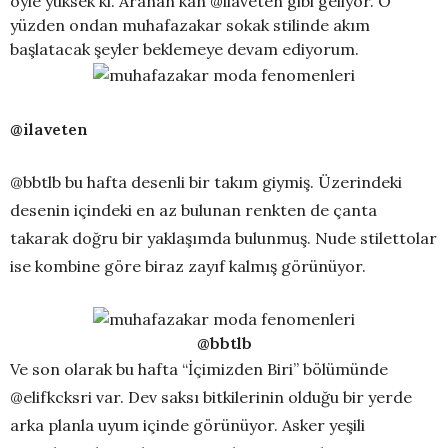
öyle yüksek ki. Aranan kan @ilaveten gibi geliyor. O
yüzden ondan muhafazakar sokak stilinde akım
başlatacak şeyler beklemeye devam ediyorum.
@ilaveten
@bbtlb bu hafta desenli bir takım giymiş. Üzerindeki
desenin içindeki en az bulunan renkten de çanta
takarak doğru bir yaklaşımda bulunmuş. Nude stilettolar
ise kombine göre biraz zayıf kalmış görünüyor.
@bbtlb
Ve son olarak bu hafta “İçimizden Biri” bölümünde
@elifkcksri var. Dev saksı bitkilerinin olduğu bir yerde
arka planla uyum içinde görünüyor. Asker yeşili