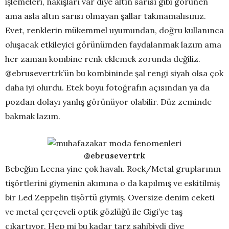
işlemeleri, nakışları var diye altın sarısı gibi görünen
ama asla altın sarısı olmayan şallar takmamalısınız.
Evet, renklerin mükemmel uyumundan, doğru kullanınca
oluşacak etkileyici görünümden faydalanmak lazım ama
her zaman kombine renk eklemek zorunda değiliz.
@ebrusevertrk’ün bu kombininde şal rengi siyah olsa çok
daha iyi olurdu. Etek boyu fotoğrafın açısından ya da
pozdan dolayı yanlış görünüyor olabilir. Düz zeminde
bakmak lazım.
@ebrusevertrk
Bebeğim Leena yine çok havalı. Rock/Metal gruplarının
tişörtlerini giymenin akımına o da kapılmış ve eskitilmiş
bir Led Zeppelin tişörtü giymiş. Oversize denim ceketi
ve metal çerçeveli optik gözlüğü ile Gigi’ye taş
çıkartıyor. Hep mi bu kadar tarz sahibiydi diye