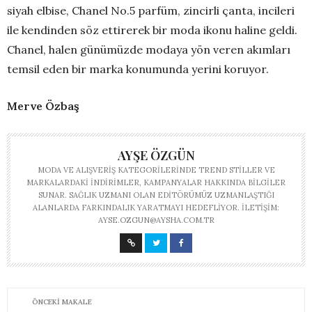
siyah elbise, Chanel No.5 parfüm, zincirli çanta, incileri
ile kendinden söz ettirerek bir moda ikonu haline geldi.
Chanel, halen günümüzde modaya yön veren akımları
temsil eden bir marka konumunda yerini koruyor.
Merve Özbaş
AYŞE ÖZGÜN
MODA VE ALIŞVERIŞ KATEGORILERINDE TREND STILLER VE
MARKALARDAKI INDIRIMLER, KAMPANYALAR HAKKINDA BILGILER
SUNAR. SAĞLIK UZMANI OLAN EDITÖRÜMÜZ UZMANLAŞTIĞI
ALANLARDA FARKINDALIK YARATMAYI HEDEFLIYOR. İLETIŞIM:
AYSE.OZGUN@AYSHA.COM.TR
ÖNCEKI MAKALE