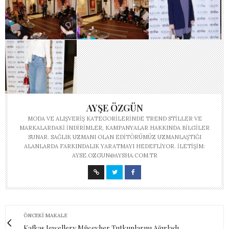
AYŞE ÖZGÜN
MODA VE ALIŞVERIŞ KATEGORILERINDE TREND STILLER VE
MARKALARDAKI INDIRIMLER, KAMPANYALAR HAKKINDA BILGILER
SUNAR. SAĞLIK UZMANI OLAN EDITÖRÜMÜZ UZMANLAŞTIĞI
ALANLARDA FARKINDALIK YARATMAYI HEDEFLIYOR. İLETIŞIM:
AYSE.OZGUN@AYSHA.COM.TR
ÖNCEKI MAKALE
Kafkas Jewellery Mücevher Tutkunlarını Ağırladı