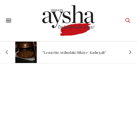
“Lezzetin Ardındaki Hikâye: Kadırgalı”