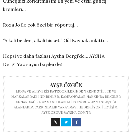
Güneş sizi korkutmasın! En yeni ve etkili güneş
kremleri…
Roza Jo ile çok özel bir röportaj…
‘’Alkali beslen, alkali hisset.’’ Gül Kaynak anlattı…
Hepsi ve daha fazlası Aysha Dergi’de… AYSHA
Dergi Yaz sayısı bayilerde!
AYŞE ÖZGÜN
MODA VE ALIŞVERIŞ KATEGORILERINDE TREND STILLER VE
MARKALARDAKI INDIRIMLER, KAMPANYALAR HAKKINDA BILGILER
SUNAR. SAĞLIK UZMANI OLAN EDITÖRÜMÜZ UZMANLAŞTIĞI
ALANLARDA FARKINDALIK YARATMAYI HEDEFLIYOR. İLETIŞIM:
AYSE.OZGUN@AYSHA.COM.TR