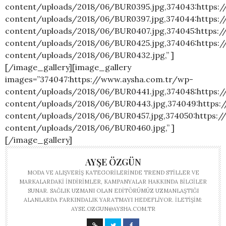
content/uploads/2018/06/BUR0395.jpg,374043:https:
content/uploads/2018/06/BUR0397.jpg,374044:https:
content/uploads/2018/06/BUR0407.jpg,374045:https:
content/uploads/2018/06/BUR0425.jpg,374046:https:
content/uploads/2018/06/BUR0432.jpg,” ]
[/image_gallery][image_gallery
images=”374047:https://www.aysha.com.tr/wp-
content/uploads/2018/06/BUR0441.jpg,374048:https:
content/uploads/2018/06/BUR0443.jpg,374049:https:
content/uploads/2018/06/BUR0457.jpg,374050:https:
content/uploads/2018/06/BUR0460.jpg,” ]
[/image_gallery]
AYŞE ÖZGÜN
MODA VE ALIŞVERIŞ KATEGORILERINDE TREND STILLER VE
MARKALARDAKI INDIRIMLER, KAMPANYALAR HAKKINDA BILGILER
SUNAR. SAĞLIK UZMANI OLAN EDITÖRÜMÜZ UZMANLAŞTIĞI
ALANLARDA FARKINDALIK YARATMAYI HEDEFLIYOR. İLETIŞIM:
AYSE.OZGUN@AYSHA.COM.TR