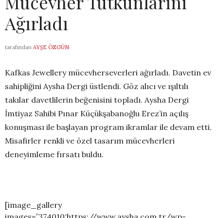
Mücevher Tutkunlarını
Ağırladı
tarafından
AYŞE ÖZGÜN
Kafkas Jewellery mücevherseverleri ağırladı. Davetin ev
sahipliğini Aysha Dergi üstlendi. Göz alıcı ve ışıltılı
takılar davetlilerin beğenisini topladı. Aysha Dergi
İmtiyaz Sahibi Pınar Küçükşabanoğlu Erez’in açılış
konuşması ile başlayan program ikramlar ile devam etti.
Misafirler renkli ve özel tasarım mücevherleri
deneyimleme fırsatı buldu.
[image_gallery
images=”374010:https://www.aysha.com.tr/wp-