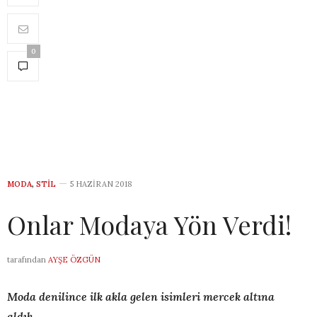
0
MODA
,
STIL
5 HAZIRAN 2018
Onlar Modaya Yön Verdi!
tarafından
AYŞE ÖZGÜN
Moda denilince ilk akla gelen isimleri mercek altına
aldık…