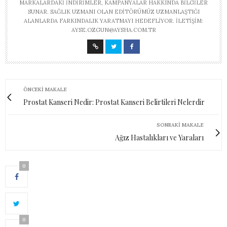
MARKALARDAKI INDIRIMLER, KAMPANYALAR HAKKINDA BILGILER
SUNAR. SAĞLIK UZMANI OLAN EDITÖRÜMÜZ UZMANLAŞTIĞI
ALANLARDA FARKINDALIK YARATMAYI HEDEFLIYOR. İLETIŞIM:
AYSE.OZGUN@AYSHA.COM.TR
ÖNCEKI MAKALE
Prostat Kanseri Nedir: Prostat Kanseri Belirtileri Nelerdir
SONRAKI MAKALE
Ağız Hastalıkları ve Yaraları
0
0