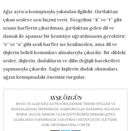
Ağız ayrıca konuşmayla yakından ilgilidir. Gırtlaktan
çıkan seslere son biçimi verir. Sözgelimi “ k” ve “t” gibi
sessiz harflerin çıkarılması, gırtlaktan gelen dil ve
damak ile apansız bir kesintiye uğratılmasını gerektirir;
“e” ve “a” gibi sesli harfler ise kesilmeden, ama dil ve
dişlerin belirli konumları almalarıyla çıkarılır. Bir dildeki
sesler, dişlerin, dudakların ve dilin değişik hareketleri
yapmasıyla çıkarılır. Sağır kişilerin dudak okumaları,
ağzın konuşmadaki önemini vurgular.
AYŞE ÖZGÜN
MODA VE ALIŞVERIŞ KATEGORILERINDE TREND STILLER VE
MARKALARDAKI INDIRIMLER, KAMPANYALAR HAKKINDA BILGILER
SUNAR. SAĞLIK UZMANI OLAN EDITÖRÜMÜZ UZMANLAŞTIĞI
ALANLARDA FARKINDALIK YARATMAYI HEDEFLIYOR. İLETIŞIM:
AYSE.OZGUN@AYSHA.COM.TR