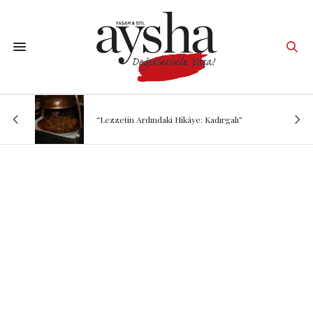
“Lezzetin Ardındaki Hikâye: Kadırgalı”