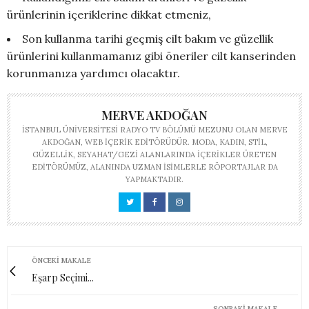
ürünlerinin içeriklerine dikkat etmeniz,
Son kullanma tarihi geçmiş cilt bakım ve güzellik
ürünlerini kullanmamanız gibi öneriler cilt kanserinden
korunmanıza yardımcı olacaktır.
MERVE AKDOĞAN
İSTANBUL ÜNIVERSITESI RADYO TV BÖLÜMÜ MEZUNU OLAN MERVE
AKDOĞAN, WEB IÇERIK EDITÖRÜDÜR. MODA, KADIN, STIL,
GÜZELLIK, SEYAHAT/GEZI ALANLARINDA IÇERIKLER ÜRETEN
EDITÖRÜMÜZ, ALANINDA UZMAN ISIMLERLE RÖPORTAJLAR DA
YAPMAKTADIR.
ÖNCEKI MAKALE
Eşarp Seçimi...
SONRAKI MAKALE