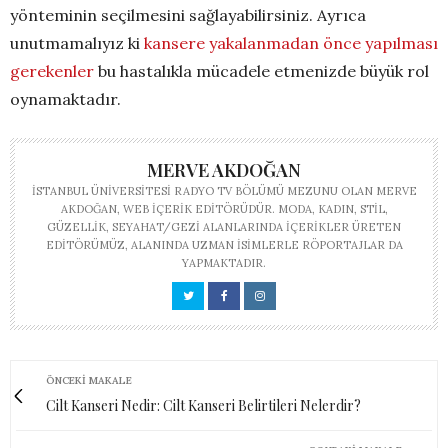
yönteminin seçilmesini sağlayabilirsiniz. Ayrıca
unutmamalıyız ki
kansere yakalanmadan önce yapılması
gerekenler
bu hastalıkla mücadele etmenizde büyük rol
oynamaktadır.
MERVE AKDOĞAN
İSTANBUL ÜNIVERSITESI RADYO TV BÖLÜMÜ MEZUNU OLAN MERVE
AKDOĞAN, WEB IÇERIK EDITÖRÜDÜR. MODA, KADIN, STIL,
GÜZELLIK, SEYAHAT/GEZI ALANLARINDA IÇERIKLER ÜRETEN
EDITÖRÜMÜZ, ALANINDA UZMAN ISIMLERLE RÖPORTAJLAR DA
YAPMAKTADIR.
ÖNCEKI MAKALE
Cilt Kanseri Nedir: Cilt Kanseri Belirtileri Nelerdir?