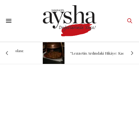
“Lezzetin Ardındaki Hikâye: Kadırgalı”