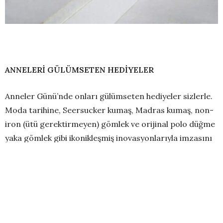
ANNELERİ GÜLÜMSETEN HEDİYELER
Anneler Günü’nde onları gülümseten hediyeler sizlerle.
Moda tarihine, Seersucker kumaş, Madras kumaş, non-
iron (ütü gerektirmeyen) gömlek ve orijinal polo düğme
yaka gömlek gibi ikonikleşmiş inovasyonlarıyla imzasını
atan Brooks Brothers; Anneler Günü’ne özel şık ve zarif
hediye alternatifleriyle
edwards.com.tr
’de…