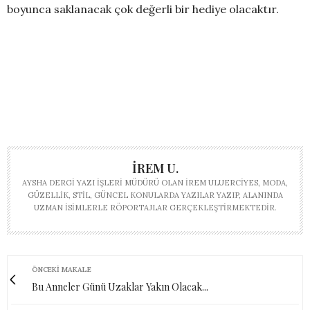
boyunca saklanacak çok değerli bir hediye olacaktır.
İREM U.
AYSHA DERGI YAZI İŞLERI MÜDÜRÜ OLAN İREM ULUERCIYES, MODA,
GÜZELLIK, STIL, GÜNCEL KONULARDA YAZILAR YAZIP, ALANINDA
UZMAN ISIMLERLE RÖPORTAJLAR GERÇEKLEŞTIRMEKTEDIR.
ÖNCEKI MAKALE
Bu Anneler Günü Uzaklar Yakın Olacak...