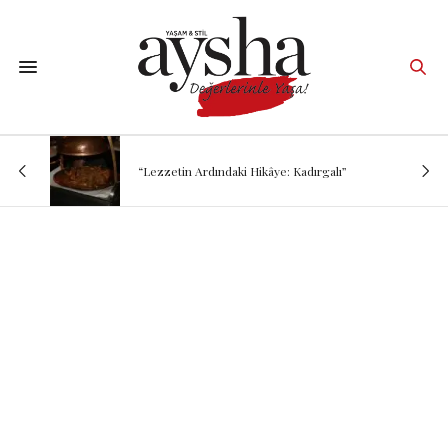
“Lezzetin Ardındaki Hikâye: Kadırgalı”