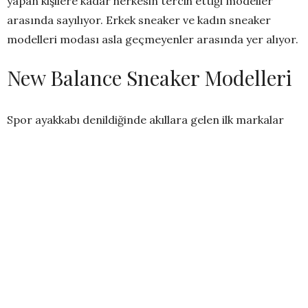
yapan kişilere kadar herkesin tercih ettiği modeller
arasında sayılıyor. Erkek sneaker ve kadın sneaker
modelleri modası asla geçmeyenler arasında yer alıyor.
New Balance Sneaker Modelleri
Spor ayakkabı denildiğinde akıllara gelen ilk markalar
arasında yer alan New Balance, sneaker konusunda da
ön plana çıkıyor.
New Balance sneaker
; farklı renk ve
model seçenekleriyle birlikte istenilen her tarza uyum
sağlayabiliyor.
Kadın New Balance sneaker
modelleri;
renkli tarzlarıyla birlikte her kombinin altına rahatça
tercih edilebilir. Okul kombinlerinizden, elbise
kombinlerinize kadar kullanabilir ve hem şıklığı hem de
rahatlığı aynı anda yakalayabilirsiniz.