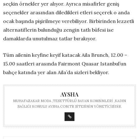
seçkin örnekler yer alıyor. Ayrıca misafirler geniş
seçenekler arasından diledikleri etleri seçerek o anda
ocak başında pişirilmeye verebiliyor. Birbirinden lezzetli
alternatiflerin bulunduğu zengin tatlı büfesi ise
damaklarda unutulmaz tatlar bırakıyor.
Tüm ailenin keyfine keyif katacak Aila Brunch, 12.00 –
15.00 saatleri arasında Fairmont Quasar Istanbul’un
bahçe katında yer alan Aila’da sizleri bekliyor.
AYSHA
MUHAFAZAKAR MODA ,TESETTÜRLÜ BAYAN KOMBINLERI ,KADIN
SAĞLIĞI KONULU AYSHA.COM.TR SITESININ YÖNETICISIDIR.