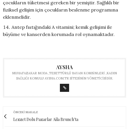
çocukların tüketmesi gereken bir yemiştir. Sağlıklı bir
fiziksel gelişim için çocukların beslenme programına
eklenmelidir.
Antep fıstığındaki A vitamini; kemik gelişimi ile
büyüme ve kanserden korumada rol oynamaktadır.
AYSHA
MUHAFAZAKAR MODA ,TESETTÜRLÜ BAYAN KOMBINLERI ,KADIN
SAĞLIĞI KONULU AYSHA.COM.TR SITESININ YÖNETICISIDIR.
ÖNCEKI MAKALE
Lezzet Dolu Pazarlar Aila Brunch'ta