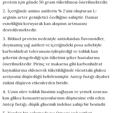
protein için
günde 50 gram tüketilmesi önerilmektedir.
İçeriğinde amino asitlerin % 2’sini oluşturan L-
arginin arter genişletici özelliğine sahiptir. Damar
esnekliğini koruyarak kan akışının artmasını
desteklemektedir.
Bitkisel protein nedeniyle antioksidan flavonoidler,
doymamış yağ asitleri ve içeriğindeki posa sebebiyle
karbonhidrat toleransını iyileştirdiği ve tokluk kan
şekerini dengelediği için tüketimi şeker hastalarına
önerilmektedir. Pirinç ve makarna gibi karbonhidrat
kaynaklarına eklenerek tüketildiğinde vücuttaki glukoz
seviyesini düşürdüğü belirlenmiştir. Antep fıstığı diyabet
riskini düşüren etkenlerden biridir.
Uzun süre tokluk hissinin sağlayan ve yemek sonrası
kan glikoz konsantrasyonlarının düşmesine etki eden
Antep fıstığı, düşük glisemik indekse sahip bir besindir.
Yapılan bir çalışmada ise Omega yağ asitleri