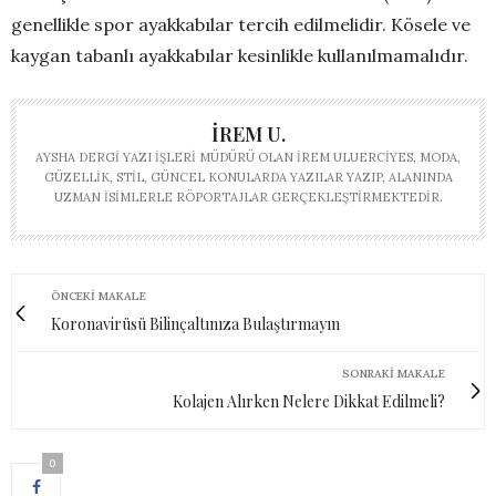
genellikle spor ayakkabılar tercih edilmelidir. Kösele ve
kaygan tabanlı ayakkabılar kesinlikle kullanılmamalıdır.
İREM U.
AYSHA DERGI YAZI İŞLERI MÜDÜRÜ OLAN İREM ULUERCIYES, MODA,
GÜZELLIK, STIL, GÜNCEL KONULARDA YAZILAR YAZIP, ALANINDA
UZMAN ISIMLERLE RÖPORTAJLAR GERÇEKLEŞTIRMEKTEDIR.
ÖNCEKI MAKALE
Koronavirüsü Bilinçaltınıza Bulaştırmayın
SONRAKI MAKALE
Kolajen Alırken Nelere Dikkat Edilmeli?
0