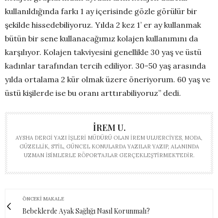
kullanıldığında farkı 1 ay içerisinde gözle görülür bir
şekilde hissedebiliyoruz. Yılda 2 kez 1’ er ay kullanmak
bütün bir sene kullanacağımız kolajen kullanımını da
karşılıyor. Kolajen takviyesini genellikle 30 yaş ve üstü
kadınlar tarafından tercih ediliyor. 30-50 yaş arasında
yılda ortalama 2 kür olmak üzere öneriyorum. 60 yaş ve
üstü kişilerde ise bu oranı arttırabiliyoruz’’ dedi.
İREM U.
AYSHA DERGI YAZI İŞLERI MÜDÜRÜ OLAN İREM ULUERCIYES, MODA,
GÜZELLIK, STIL, GÜNCEL KONULARDA YAZILAR YAZIP, ALANINDA
UZMAN ISIMLERLE RÖPORTAJLAR GERÇEKLEŞTIRMEKTEDIR.
ÖNCEKI MAKALE
Bebeklerde Ayak Sağlığı Nasıl Korunmalı?