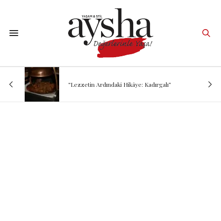
“Lezzetin Ardındaki Hikâye: Kadırgalı”