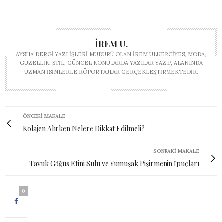
İREM U.
AYSHA DERGI YAZI İŞLERI MÜDÜRÜ OLAN İREM ULUERCIYES, MODA,
GÜZELLIK, STIL, GÜNCEL KONULARDA YAZILAR YAZIP, ALANINDA
UZMAN ISIMLERLE RÖPORTAJLAR GERÇEKLEŞTIRMEKTEDIR.
ÖNCEKI MAKALE
Kolajen Alırken Nelere Dikkat Edilmeli?
SONRAKI MAKALE
Tavuk Göğüs Etini Sulu ve Yumuşak Pişirmenin İpuçları
0