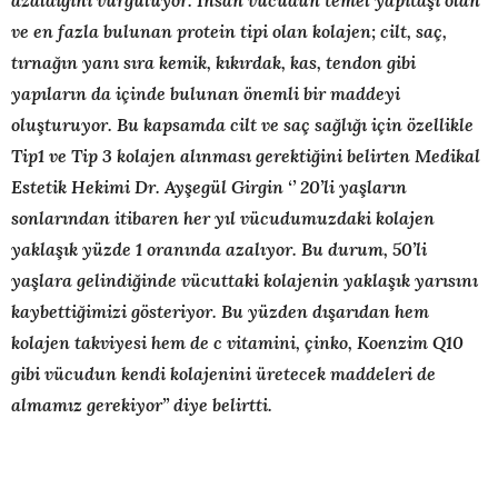
azaldığını vurguluyor. İnsan vücudun temel yapıtaşı olan
ve en fazla bulunan protein tipi olan kolajen; cilt, saç,
tırnağın yanı sıra kemik, kıkırdak, kas, tendon gibi
yapıların da içinde bulunan önemli bir maddeyi
oluşturuyor. Bu kapsamda cilt ve saç sağlığı için özellikle
Tip1 ve Tip 3 kolajen alınması gerektiğini belirten
Medikal
Estetik Hekimi Dr. Ayşegül Girgin ‘’ 20’li yaşların
sonlarından itibaren her yıl vücudumuzdaki kolajen
yaklaşık yüzde 1 oranında azalıyor. Bu durum, 50’li
yaşlara gelindiğinde vücuttaki kolajenin yaklaşık yarısını
kaybettiğimizi gösteriyor. Bu yüzden dışarıdan hem
kolajen takviyesi hem de c vitamini, çinko, Koenzim Q10
gibi vücudun kendi kolajenini üretecek maddeleri de
almamız gerekiyor’’ diye belirtti.