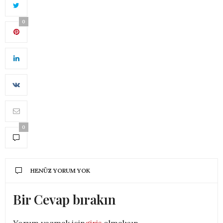
0
0
HENÜZ YORUM YOK
Bir Cevap bırakın
Yorum yazmak için
giriş
olmalısın.