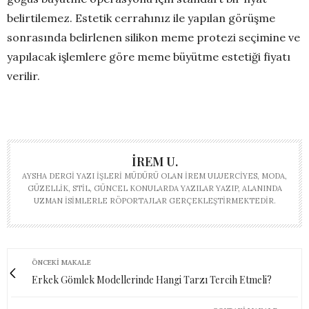
belirtilemez. Estetik cerrahınız ile yapılan görüşme
sonrasında belirlenen silikon meme protezi seçimine ve
yapılacak işlemlere göre meme büyütme estetiği fiyatı
verilir.
İREM U.
AYSHA DERGI YAZI İŞLERI MÜDÜRÜ OLAN İREM ULUERCIYES, MODA,
GÜZELLIK, STIL, GÜNCEL KONULARDA YAZILAR YAZIP, ALANINDA
UZMAN ISIMLERLE RÖPORTAJLAR GERÇEKLEŞTIRMEKTEDIR.
ÖNCEKI MAKALE
Erkek Gömlek Modellerinde Hangi Tarzı Tercih Etmeli?