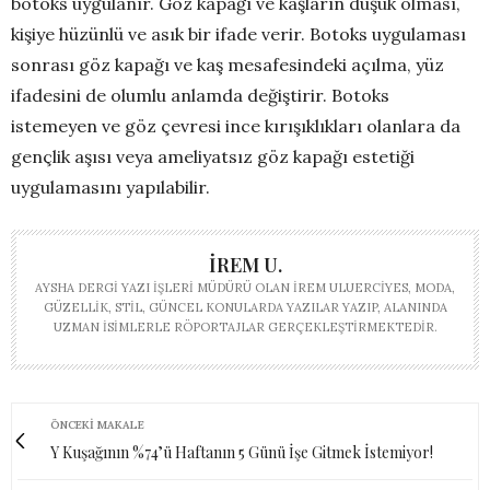
botoks uygulanır. Göz kapağı ve kaşların düşük olması,
kişiye hüzünlü ve asık bir ifade verir. Botoks uygulaması
sonrası göz kapağı ve kaş mesafesindeki açılma, yüz
ifadesini de olumlu anlamda değiştirir. Botoks
istemeyen ve göz çevresi ince kırışıklıkları olanlara da
gençlik aşısı veya ameliyatsız göz kapağı estetiği
uygulamasını yapılabilir.
İREM U.
AYSHA DERGI YAZI İŞLERI MÜDÜRÜ OLAN İREM ULUERCIYES, MODA,
GÜZELLIK, STIL, GÜNCEL KONULARDA YAZILAR YAZIP, ALANINDA
UZMAN ISIMLERLE RÖPORTAJLAR GERÇEKLEŞTIRMEKTEDIR.
ÖNCEKI MAKALE
Y Kuşağının %74’ü Haftanın 5 Günü İşe Gitmek İstemiyor!