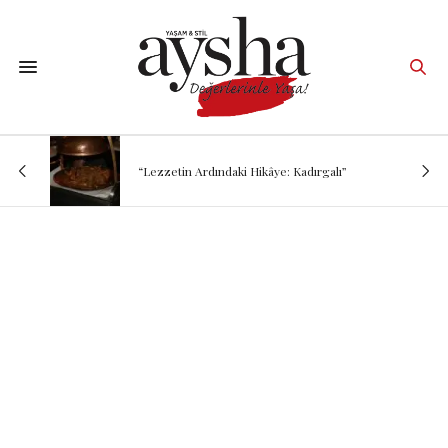
“Lezzetin Ardındaki Hikâye: Kadırgalı”