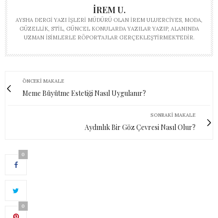
İREM U.
AYSHA DERGI YAZI İŞLERI MÜDÜRÜ OLAN İREM ULUERCIYES, MODA,
GÜZELLIK, STIL, GÜNCEL KONULARDA YAZILAR YAZIP, ALANINDA
UZMAN ISIMLERLE RÖPORTAJLAR GERÇEKLEŞTIRMEKTEDIR.
ÖNCEKI MAKALE
Meme Büyütme Estetiği Nasıl Uygulanır?
SONRAKI MAKALE
Aydınlık Bir Göz Çevresi Nasıl Olur?
0
0