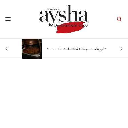
“Lezzetin Ardındaki Hikâye: Kadırgalı”