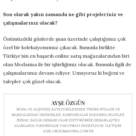
Son olarak yakın zamanda ne gibi projeleriniz ve
çalışmalarınız olacak?
Önümüzdeki günlerde şuan üzerinde çalıştığımız çok
özel bir koleksiyonumuz çıkacak. Bununla birlikte
Türkiye’nin en başarılı online satış mağazalarından biri
olan Modanisa ile bir işbirliğimiz olacak. Bununla ilgili de
çalışmalarımız devam ediyor. Umuyoruz ki beğeni ve
talepler çok güzel olacak.
AYŞE ÖZGÜN
MODA VE ALIŞVERIŞ KATEGORILERINDE TREND STILLER VE
MARKALARDAKI INDIRIMLER, KAMPANYALAR HAKKINDA BILGILER
SUNAR. SAĞLIK UZMANI OLAN EDITÖRÜMÜZ UZMANLAŞTIĞI
ALANLARDA FARKINDALIK YARATMAYI HEDEFLIYOR. İLETIŞIM:
AYSE.OZGUN@AYSHA.COM.TR