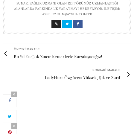
SUNAR. SAĞLIK UZMANI OLAN EDITÖRÜMÜZ UZMANLAŞTIĞI
ALANLARDA FARKINDALIK YARATMAYI HEDEFLIYOR. İLETIŞIM:
AYSE.OZGUN@AYSHA.COM.TR
ÖNCEKI MAKALE
Bu Yıl En Çok Zincir Kemerlerle Karşılaşacağız!
SONRAKI MAKALE
LadyHuri: Özgüveni Yüksek, Şık ve Zarif
0
0