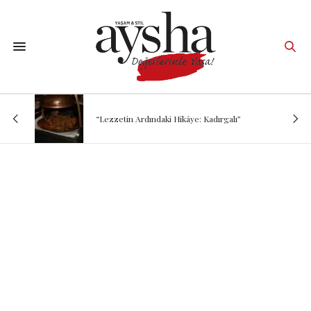
“Lezzetin Ardındaki Hikâye: Kadırgalı”