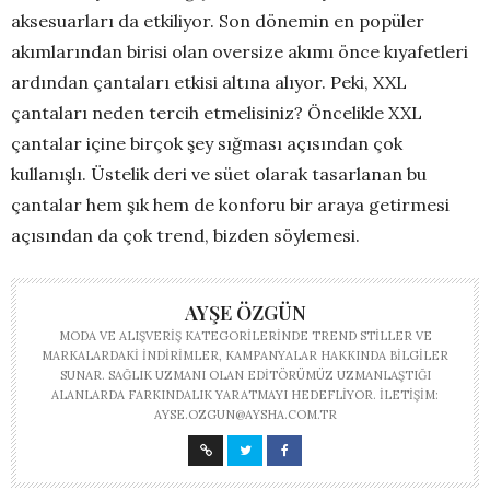
aksesuarları da etkiliyor. Son dönemin en popüler
akımlarından birisi olan oversize akımı önce kıyafetleri
ardından çantaları etkisi altına alıyor. Peki, XXL
çantaları neden tercih etmelisiniz? Öncelikle XXL
çantalar içine birçok şey sığması açısından çok
kullanışlı. Üstelik deri ve süet olarak tasarlanan bu
çantalar hem şık hem de konforu bir araya getirmesi
açısından da çok trend, bizden söylemesi.
AYŞE ÖZGÜN
MODA VE ALIŞVERIŞ KATEGORILERINDE TREND STILLER VE
MARKALARDAKI INDIRIMLER, KAMPANYALAR HAKKINDA BILGILER
SUNAR. SAĞLIK UZMANI OLAN EDITÖRÜMÜZ UZMANLAŞTIĞI
ALANLARDA FARKINDALIK YARATMAYI HEDEFLIYOR. İLETIŞIM:
AYSE.OZGUN@AYSHA.COM.TR