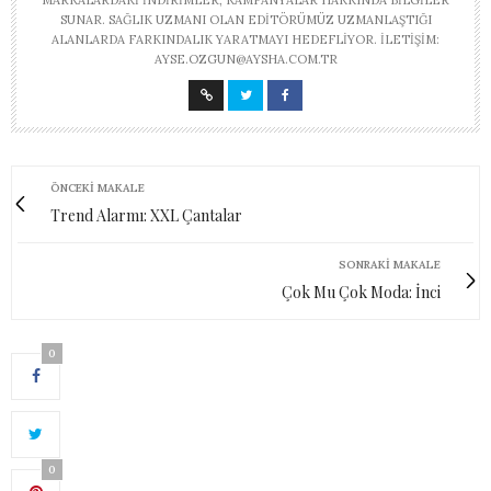
SUNAR. SAĞLIK UZMANI OLAN EDITÖRÜMÜZ UZMANLAŞTIĞI
ALANLARDA FARKINDALIK YARATMAYI HEDEFLIYOR. İLETIŞIM:
AYSE.OZGUN@AYSHA.COM.TR
ÖNCEKI MAKALE
Trend Alarmı: XXL Çantalar
SONRAKI MAKALE
Çok Mu Çok Moda: İnci
0
0