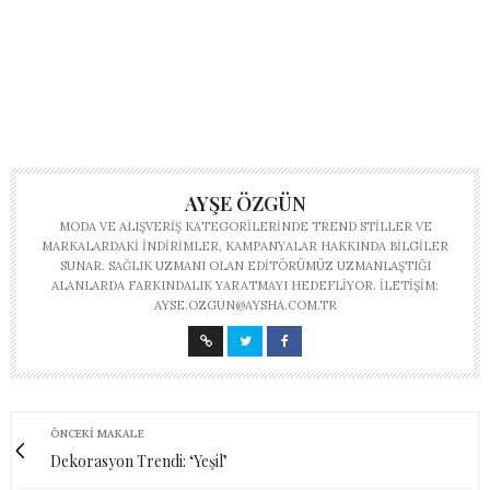
AYŞE ÖZGÜN
MODA VE ALIŞVERIŞ KATEGORILERINDE TREND STILLER VE
MARKALARDAKI INDIRIMLER, KAMPANYALAR HAKKINDA BILGILER
SUNAR. SAĞLIK UZMANI OLAN EDITÖRÜMÜZ UZMANLAŞTIĞI
ALANLARDA FARKINDALIK YARATMAYI HEDEFLIYOR. İLETIŞIM:
AYSE.OZGUN@AYSHA.COM.TR
ÖNCEKI MAKALE
Dekorasyon Trendi: ‘Yeşil’