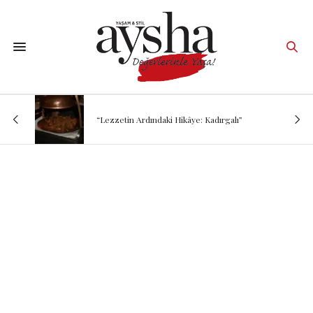
“Lezzetin Ardındaki Hikâye: Kadırgalı”