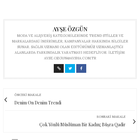
AYŞE ÖZGÜN
MODA VE ALIŞVERIŞ KATEGORILERINDE TREND STILLER VE
MARKALARDAKI INDIRIMLER, KAMPANYALAR HAKKINDA BILGILER
SUNAR. SAĞLIK UZMANI OLAN EDITÖRÜMÜZ UZMANLAŞTIĞI
ALANLARDA FARKINDALIK YARATMAYI HEDEFLIYOR. İLETIŞIM:
AYSE.OZGUN@AYSHA.COM.TR
ÖNCEKI MAKALE
Denim On Denim Trendi
SONRAKI MAKALE
Çok Yönlü Müslüman Bir Kadın; Büşra Qadir