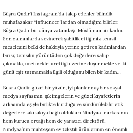
Büşra Qadir’i Instagram’da takip edenler bilindik
muhafazakar “Influencer”lardan olmadığını bilirler.
Büşra Qadir bir dünya vatandaşı, Müslüman bir kadın.
Son zamanlarda sevinerek şahitlik ettiğimiz temsil
meselesini belki de hakkıyla yerine getiren kadınlardan
birisi; temsilin görüntüden çok değerlere sahip
çıkmakla, üretmekle, ürettiği üzerine düşünmekle ve iki
günü eşit tutmamakla ilgili olduğunu bilen bir kadın…
Busra Qadir güzel bir yüzün, iyi planlanmış bir sosyal
medya sayfasının, şık imgelerin ve güzel kıyafetlerin
arkasında eşiyle birlikte kurduğu ve sürdürülebilir etik
değerlere sıkı sıkıya bağlı oldukları Nindyaa markasının
hem kurucu ortağı hem de yaratıcı direktörü.
Nindyaa’nın muhteşem ev tekstili ürünlerinin en önemli