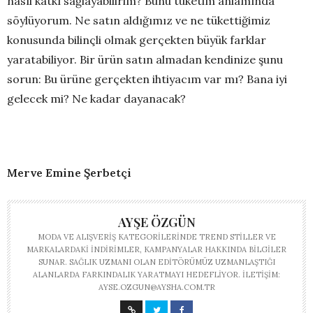
nasıl katkı sağlayabilirim? Bunu tüketim anlamında
söylüyorum. Ne satın aldığımız ve ne tükettiğimiz
konusunda bilinçli olmak gerçekten büyük farklar
yaratabiliyor. Bir ürün satın almadan kendinize şunu
sorun: Bu ürüne gerçekten ihtiyacım var mı? Bana iyi
gelecek mi? Ne kadar dayanacak?
Merve Emine Şerbetçi
AYŞE ÖZGÜN
MODA VE ALIŞVERIŞ KATEGORILERINDE TREND STILLER VE
MARKALARDAKI INDIRIMLER, KAMPANYALAR HAKKINDA BILGILER
SUNAR. SAĞLIK UZMANI OLAN EDITÖRÜMÜZ UZMANLAŞTIĞI
ALANLARDA FARKINDALIK YARATMAYI HEDEFLIYOR. İLETIŞIM:
AYSE.OZGUN@AYSHA.COM.TR