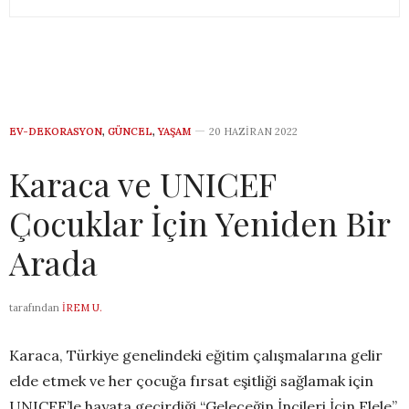
EV-DEKORASYON
,
GÜNCEL
,
YAŞAM
20 HAZIRAN 2022
Karaca ve UNICEF
Çocuklar İçin Yeniden Bir
Arada
tarafından
İREM U.
Karaca, Türkiye genelindeki eğitim çalışmalarına gelir
elde etmek ve her çocuğa fırsat eşitliği sağlamak için
UNICEF’le hayata geçirdiği “Geleceğin İncileri İçin Elele”