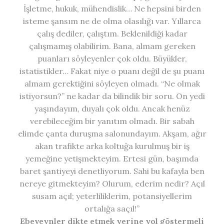
İşletme, hukuk, mühendislik… Ne hepsini birden
isteme şansım ne de olma olasılığı var. Yıllarca
çalış dediler, çalıştım. Beklenildiği kadar
çalışmamış olabilirim. Bana, almam gereken
puanları söyleyenler çok oldu. Büyükler,
istatistikler… Fakat niye o puanı değil de şu puanı
almam gerektiğini söyleyen olmadı. “Ne olmak
istiyorsun?” ne kadar da bilindik bir soru. On yedi
yaşındayım, duyalı çok oldu. Ancak henüz
verebileceğim bir yanıtım olmadı. Bir sabah
elimde çanta duruşma salonundayım. Akşam, ağır
akan trafikte arka koltuğa kurulmuş bir iş
yemeğine yetişmekteyim. Ertesi gün, başımda
baret şantiyeyi denetliyorum. Sahi bu kafayla ben
nereye gitmekteyim? Olurum, ederim nedir? Açıl
susam açıl; yeterliliklerim, potansiyellerim
ortalığa saçıl!”
Ebeveynler dikte etmek yerine yol göstermeli