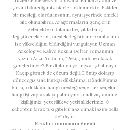
Yüzlerce meslek var dünyada. Bunlara adını ve
işlevini bilmediğimiz niceleri eklenmekte. Eskiden
bir mesleği olurdu insanın, aynı işyerinde emekli
bile olunabilirdi. Araştırmaların gençlerin
gelecekte ortalama beş yılda bir iş
değiştireceklerini, meslek değiştirme oranlarının
ise yükseldiğini bildirdiğini vurgulayan Uzman
Psikolog ve Kahve Kokulu Defter romanının
yazarı Arzu Yıldırım, “Peki, şimdi ne olacak
gençlerimize? Bir diploma yetmiyor iş bulmaya.
Kaçıp gitmek de çözüm değil. Dönüp dolaşıp
döneceğiz yine kürkçü dükkânına. Döndüğümüz
kürkçü dükkânı, hangi mesleği seçersek seçelim,
hangi işi yaparsak yapalım yine kendi yaşamımız,
kişiliğimiz, yeterlilik ve yetkinliklerimiz. O
sebepten biraz tilki gibi kurnaz olmak lazım belki
de” diyor.
Kendini tanımanın önemi