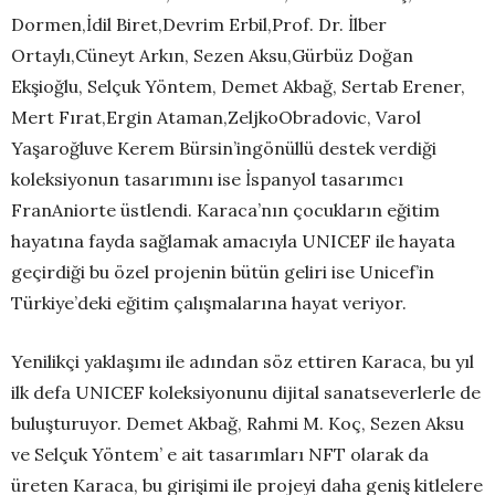
Dormen,İdil Biret,Devrim Erbil,Prof. Dr. İlber
Ortaylı,Cüneyt Arkın, Sezen Aksu,Gürbüz Doğan
Ekşioğlu, Selçuk Yöntem, Demet Akbağ, Sertab Erener,
Mert Fırat,Ergin Ataman,ZeljkoObradovic, Varol
Yaşaroğluve Kerem Bürsin’ingönüllü destek verdiği
koleksiyonun tasarımını ise İspanyol tasarımcı
FranAniorte üstlendi. Karaca’nın çocukların eğitim
hayatına fayda sağlamak amacıyla UNICEF ile hayata
geçirdiği bu özel projenin bütün geliri ise Unicef’in
Türkiye’deki eğitim çalışmalarına hayat veriyor.
Yenilikçi yaklaşımı ile adından söz ettiren Karaca, bu yıl
ilk defa UNICEF koleksiyonunu dijital sanatseverlerle de
buluşturuyor. Demet Akbağ, Rahmi M. Koç, Sezen Aksu
ve Selçuk Yöntem’ e ait tasarımları NFT olarak da
üreten Karaca, bu girişimi ile projeyi daha geniş kitlelere