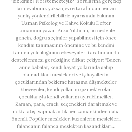
“Biz kimiz? Ne istemekteyiz?” sorularına gerçekçi
bir cevabımız yoksa çevre tarafından her an
yanlış yönlendirilebiliriz uyarısında bulunan
Uzman Psikolog ve Kahve Kokulu Defter
romanının yazarı Arzu Yıldırım, bu nedenle
gencin, doğru seçimler yapabilmesi için önce
kendini tanımasının önemine ve bu kendini
tanıma yolculuğunun ebeveynleri tarafından da
desteklenmesi gerektiğine dikkat çekiyor: “Bazen
anne babalar, kendi hayat yollarında sahip
olamadıkları meslekleri ve iş hayallerini
çocuklarından bekleme hatasına düşmekteler.
Ebeveynler, kendi yollarını çizmekte olan
çocuklarıyla kendi yollarını ayırabilmeliler.
Zaman, para, emek, seçenekleri daraltmak ve
nokta atışı yapmak artık her zamankinden daha
önemli. Popüler meslekler, kuzenlerin meslekleri,
falancanın falanca meslekten kazandıkları…