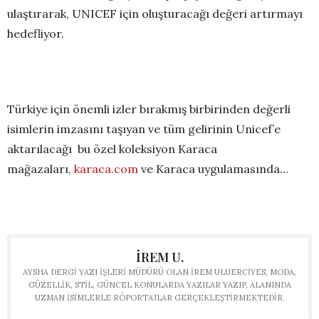
ulaştırarak, UNICEF için oluşturacağı değeri artırmayı
hedefliyor.
Türkiye için önemli izler bırakmış birbirinden değerli
isimlerin imzasını taşıyan ve tüm gelirinin Unicef’e
aktarılacağı bu özel koleksiyon Karaca
mağazaları,
karaca.com
ve Karaca uygulamasında…
İREM U.
AYSHA DERGI YAZI İŞLERI MÜDÜRÜ OLAN İREM ULUERCIYES, MODA,
GÜZELLIK, STIL, GÜNCEL KONULARDA YAZILAR YAZIP, ALANINDA
UZMAN ISIMLERLE RÖPORTAJLAR GERÇEKLEŞTIRMEKTEDIR.