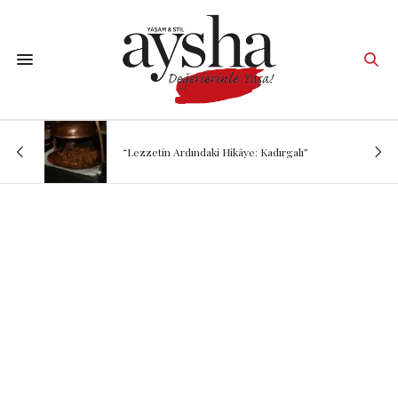
“Lezzetin Ardındaki Hikâye: Kadırgalı”