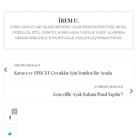
İREM U.
AYSHA DERGI YAZI İŞLERI MÜDÜRÜ OLAN İREM ULUERCIYES, MODA,
GÜZELLIK, STIL, GÜNCEL KONULARDA YAZILAR YAZIP, ALANINDA
UZMAN ISIMLERLE RÖPORTAJLAR GERÇEKLEŞTIRMEKTEDIR.
ÖNCEKI MAKALE
Karaca ve UNICEF Çocuklar İçin Yeniden Bir Arada
SONRAKI MAKALE
Zencefille Ayak Bakımı Nasıl Yapılır?
0