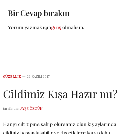
Bir Cevap bırakın
Yorum yazmak için
giriş
olmalısın.
GÜZELLIK
22 KASIM 2017
Cildimiz Kışa Hazır mı?
tarafından
AYŞE ÖZGÜN
Hangi cilt tipine sahip olursanız olun kış aylarında
cildiniz hassaslaşabilir ve dış etkilere karşı daha