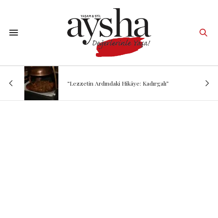
“Lezzetin Ardındaki Hikâye: Kadırgalı”