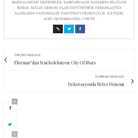
MARKALARDAKI INDIRIMLER, KAMPANYALAR HAKKINDA BILGILER
SUNAR. SAĞLIK UZMANI OLAN EDITÖRÜMÜZ UZMANLAŞTIĞI
ALANLARDA FARKINDALIK YARATMAYI HEDEFLIYOR. İLETIŞIM:
AYSE.OZGUN@AYSHA.COM.TR
ÖNCEKI MAKALE
Flormar’dan Yeni Koleksiyon: City Of Stars
SONRAKI MAKALE
Dekorasyonda Retro Dönemi
0
0