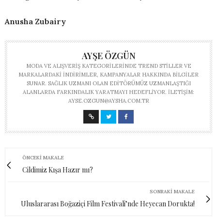
Anusha Zubairy
AYŞE ÖZGÜN
MODA VE ALIŞVERIŞ KATEGORILERINDE TREND STILLER VE
MARKALARDAKI INDIRIMLER, KAMPANYALAR HAKKINDA BILGILER
SUNAR. SAĞLIK UZMANI OLAN EDITÖRÜMÜZ UZMANLAŞTIĞI
ALANLARDA FARKINDALIK YARATMAYI HEDEFLIYOR. İLETIŞIM:
AYSE.OZGUN@AYSHA.COM.TR
ÖNCEKI MAKALE
Cildimiz Kışa Hazır mı?
SONRAKI MAKALE
Uluslararası Boğaziçi Film Festivali’nde Heyecan Dorukta!