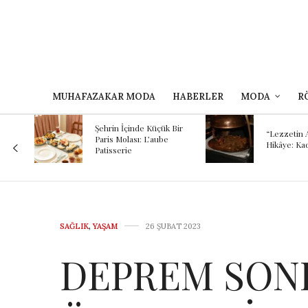
MUHAFAZAKAR MODA
HABERLER
MODA
R
Kokunun A
 Bir
Binlerce Yı
“Lezzetin Ardındaki
Şef Kayhan
Hikâye: Kadırgalı”
Mezopota
Günümüze
Yolculuğu
SAĞLIK
,
YAŞAM
26 ŞUBAT 2023
DEPREM SONR