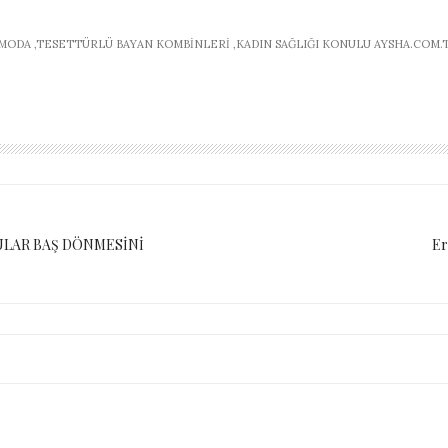
ODA ,TESETTÜRLÜ BAYAN KOMBINLERI ,KADIN SAĞLIĞI KONULU AYSHA.COM.T
LAR BAŞ DÖNMESİNİ
Er