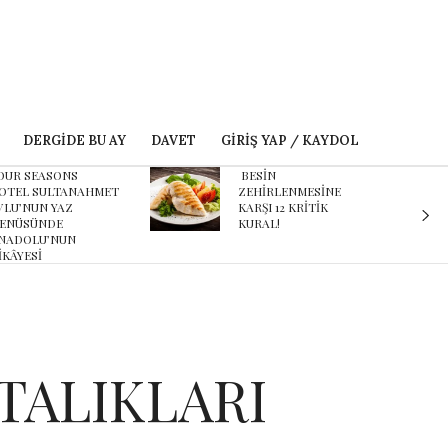
DERGIDE BU AY
DAVET
GIRIŞ YAP / KAYDOL
ESİN
Karnaval’dan geçmişe
EHİRLENMESİNE
davet eden yeni
ARŞI 12 KRİTİK
podcast serisi: Ayşegül
URAL!
Aldinç ile O Zaman
TALIKLARI