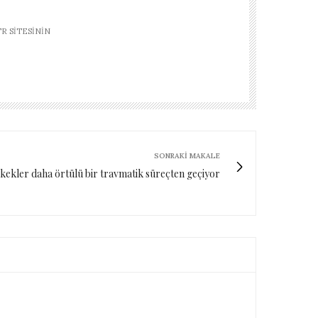
R SITESININ
SONRAKI MAKALE
kekler daha örtülü bir travmatik süreçten geçiyor