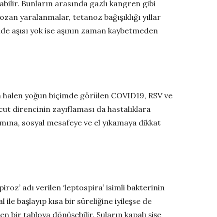
labilir. Bunların arasında gazlı kangren gibi
bozan yaralanmalar, tetanoz bağışıklığı yıllar
çinde aşısı yok ise aşının zaman kaybetmeden
n halen yoğun biçimde görülen COVID19, RSV ve
cut direncinin zayıflaması da hastalıklara
ına, sosyal mesafeye ve el yıkamaya dikkat
oz’ adı verilen ‘leptospira’ isimli bakterinin
 ile başlayıp kısa bir süreliğine iyileşse de
n bir tabloya dönüşebilir. Suların kapalı şişe