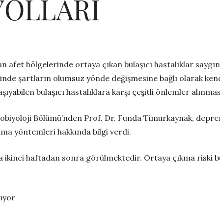
YOLLARI
 afet bölgelerinde ortaya çıkan bulaşıcı hastalıklar saygına 
rinde şartların olumsuz yönde değişmesine bağlı olarak kendin
ıyabilen bulaşıcı hastalıklara karşı çeşitli önlemler alınmas
krobiyoloji Bölümü’nden Prof. Dr. Funda Timurkaynak, depre
nma yöntemleri hakkında bilgi verdi.
 ikinci haftadan sonra görülmektedir. Ortaya çıkma riski bu
rıyor