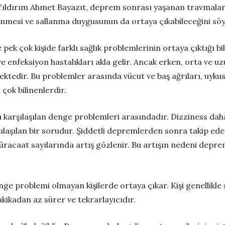
. Yıldırım Ahmet Bayazıt, deprem sonrası yaşanan travmalar
nmesi ve sallanma duygusunun da ortaya çıkabileceğini söy
ek çok kişide farklı sağlık problemlerinin ortaya çıktığı bi
 ve enfeksiyon hastalıkları akla gelir. Ancak erken, orta ve 
mektedir. Bu problemler arasında vücut ve baş ağrıları, uyk
çok bilinenlerdir.
karşılaşılan denge problemleri arasındadır. Dizziness daha s
laşılan bir sorudur. Şiddetli depremlerden sonra takip ede
müracaat sayılarında artış gözlenir. Bu artışın nedeni dep
e problemi olmayan kişilerde ortaya çıkar. Kişi genellikle 
 dakikadan az sürer ve tekrarlayıcıdır.