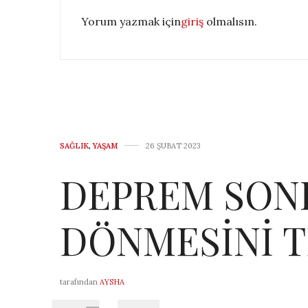
Yorum yazmak için
giriş
olmalısın.
SAĞLIK
,
YAŞAM
26 ŞUBAT 2023
DEPREM SON
DÖNMESİNİ T
tarafından
AYSHA