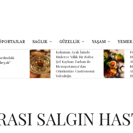
ÖPORTAJLAR
SAĞLIK
GÜZELLİK
YAŞAM
YEMEK
yak İzinde
FOUR SEASONS
B
llık Bir Sofra:
HOTEL SULTANAHMET
Z
 Tarhan ile
AVLU’NUN YAZ
K
mya’dan
MENÜSÜNDE
K
 Gastronomi
ANADOLU’NUN
HİKÂYESİ
ASI SALGIN HAS