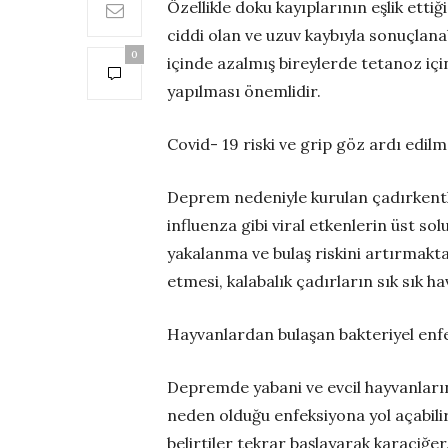
Özellikle doku kayıplarının eşlik etti
ciddi olan ve uzuv kaybıyla sonuçlanab
0
içinde azalmış bireylerde tetanoz içi
yapılması önemlidir.
Covid- 19 riski ve grip göz ardı edil
Deprem nedeniyle kurulan çadırkentl
influenza gibi viral etkenlerin üst s
yakalanma ve bulaş riskini artırmak
etmesi, kalabalık çadırların sık sık 
Hayvanlardan bulaşan bakteriyel enfe
Depremde yabani ve evcil hayvanların 
neden olduğu enfeksiyona yol açabilir. 
belirtiler tekrar başlayarak karaciğer