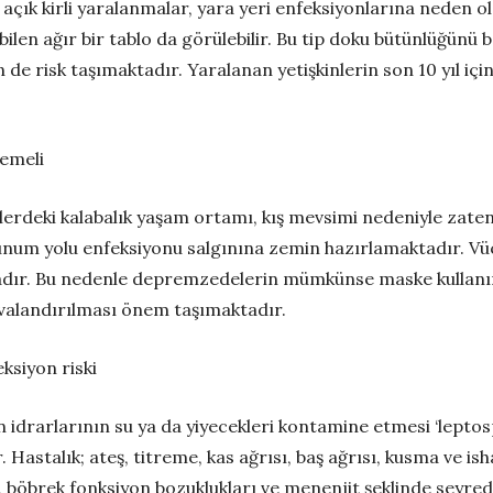
ği açık kirli yaralanmalar, yara yeri enfeksiyonlarına neden o
ilen ağır bir tablo da görülebilir. Bu tip doku bütünlüğünü 
n de risk taşımaktadır. Yaralanan yetişkinlerin son 10 yıl i
memeli
erdeki kalabalık yaşam ortamı, kış mevsimi nedeniyle zate
olunum yolu enfeksiyonu salgınına zemin hazırlamaktadır. Vü
tadır. Bu nedenle depremzedelerin mümkünse maske kullanım
havalandırılması önem taşımaktadır.
ksiyon riski
idrarlarının su ya da yiyecekleri kontamine etmesi ‘leptospir
Hastalık; ateş, titreme, kas ağrısı, baş ağrısı, kusma ve ishal
, böbrek fonksiyon bozuklukları ve menenjit şeklinde seyrede