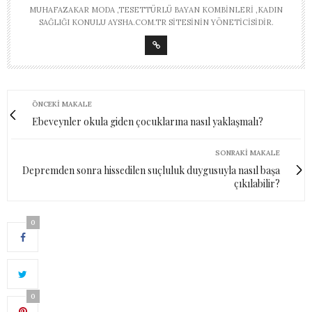
MUHAFAZAKAR MODA ,TESETTÜRLÜ BAYAN KOMBINLERI ,KADIN
SAĞLIĞI KONULU AYSHA.COM.TR SITESININ YÖNETICISIDIR.
ÖNCEKI MAKALE
Ebeveynler okula giden çocuklarına nasıl yaklaşmalı?
SONRAKI MAKALE
Depremden sonra hissedilen suçluluk duygusuyla nasıl başa
çıkılabilir?
0
0