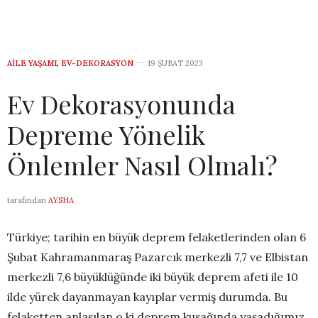
AILE YAŞAMI
,
EV-DEKORASYON
19 ŞUBAT 2023
Ev Dekorasyonunda
Depreme Yönelik
Önlemler Nasıl Olmalı?
tarafından
AYSHA
Türkiye; tarihin en büyük deprem felaketlerinden olan 6
Şubat Kahramanmaraş Pazarcık merkezli 7,7 ve Elbistan
merkezli 7,6 büyüklüğünde iki büyük deprem afeti ile 10
ilde yürek dayanmayan kayıplar vermiş durumda. Bu
felaketten anlaşılan o ki deprem kuşağında yaşadığımız