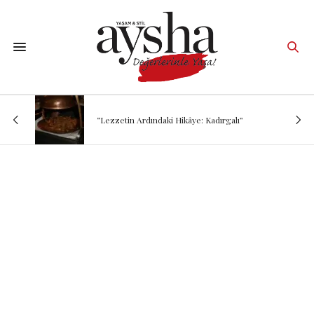
“Lezzetin Ardındaki Hikâye: Kadırgalı”