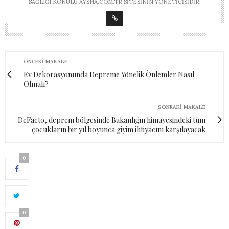
SAĞLIĞI KONULU AYSHA.COM.TR SITESININ YÖNETICISIDIR.
ÖNCEKI MAKALE
Ev Dekorasyonunda Depreme Yönelik Önlemler Nasıl
Olmalı?
SONRAKI MAKALE
DeFacto, deprem bölgesinde Bakanlığın himayesindeki tüm
çocukların bir yıl boyunca giyim ihtiyacını karşılayacak
0
0