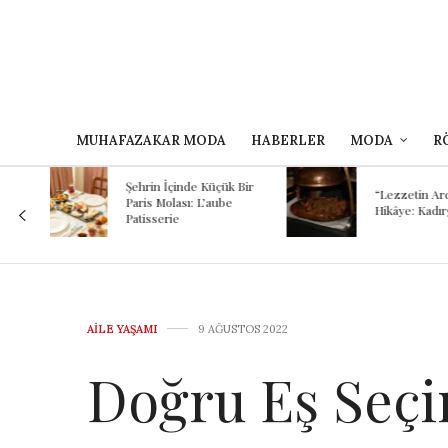
MUHAFAZAKAR MODA
HABERLER
MODA
R
Kokunun A
 Bir
Binlerce Yıl
“Lezzetin Ardındaki
Şef Kayhan
Hikâye: Kadırgalı”
Mezopota
Günümüze
Yolculuğu
AILE YAŞAMI
9 AĞUSTOS 2022
Doğru Eş Seçi