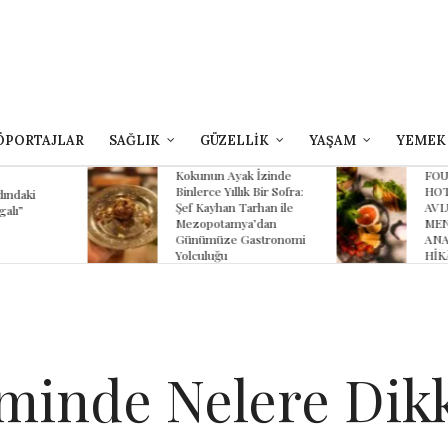
ÖPORTAJLAR
SAĞLIK
GÜZELLİK
YAŞAM
YEMEK
yak İzinde
FOUR SEASONS
B
lık Bir Sofra:
HOTEL SULTANAHMET
Z
 Tarhan ile
AVLU’NUN YAZ
K
mya’dan
MENÜSÜNDE
K
 Gastronomi
ANADOLU’NUN
HİKÂYESİ
minde Nelere Dikk