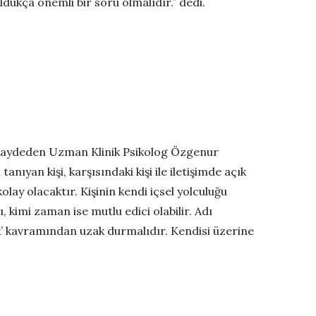
dukça önemli bir soru olmalıdır.” dedi.
u kaydeden Uzman Klinik Psikolog Özgenur
nıyan kişi, karşısındaki kişi ile iletişimde açık
kolay olacaktır. Kişinin kendi içsel yolculuğu
 kimi zaman ise mutlu edici olabilir. Adı
çok’ kavramından uzak durmalıdır. Kendisi üzerine