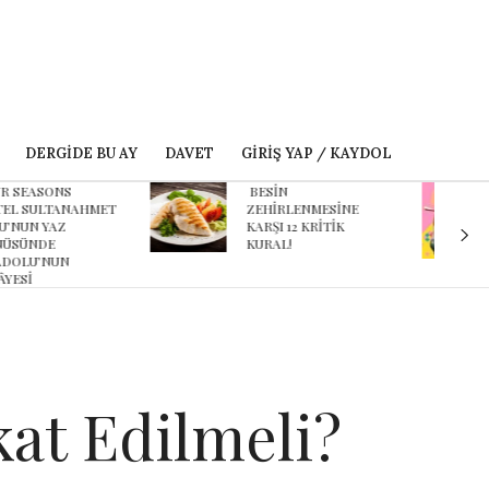
DERGIDE BU AY
DAVET
GIRIŞ YAP / KAYDOL
ESİN
Karnaval’dan geçmişe
EHİRLENMESİNE
davet eden yeni
ARŞI 12 KRİTİK
podcast serisi: Ayşegül
URAL!
Aldinç ile O Zaman
at Edilmeli?