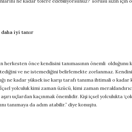
arını ne kadar tolere edebiliyorsunuz?’ sorusu sizin için ol
 daha iyi tanır
inin herkesten önce kendisini tanımasının önemli olduğun
tediğini ve ne istemediğini belirlemekte zorlanmaz. Kendini ta
dalığı ne kadar yüksek ise karşı tarafı tanıma ihtimali o kadar 
İçsel yolculuk kimi zaman üzücü, kimi zaman meraklandırıcı,
t aşırı uçlardan kaçınmak önemlidir. Kişi içsel yolculukta ‘
yını tanımaya da adım atabilir.” diye konuştu.