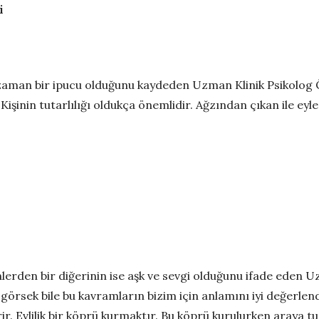
i
u zaman bir ipucu olduğunu kaydeden Uzman Klinik Psikolog
ir. Kişinin tutarlılığı oldukça önemlidir. Ağzından çıkan ile
erden bir diğerinin ise aşk ve sevgi olduğunu ifade eden U
örsek bile bu kavramların bizim için anlamını iyi değerlend
r. Evlilik bir köprü kurmaktır. Bu köprü kurulurken araya tu