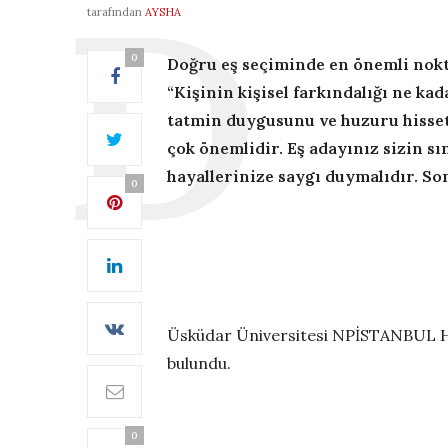
tarafından
AYSHA
0
Doğru eş seçiminde en önemli nokt
“Kişinin kişisel farkındalığı ne kad
tatmin duygusunu ve huzuru hissett
çok önemlidir. Eş adayınız sizin sın
hayallerinize saygı duymalıdır. So
0
Üsküdar Üniversitesi NPİSTANBUL Has
bulundu.
0