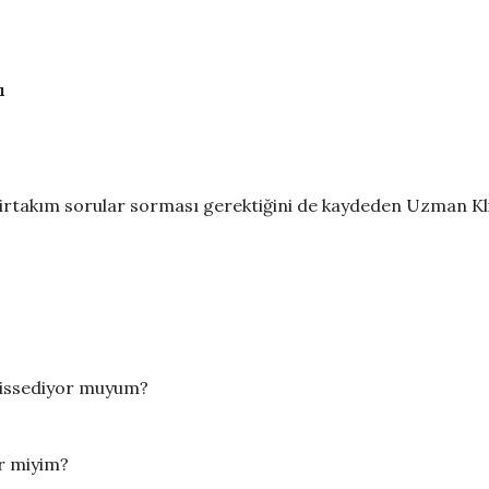
ı
e birtakım sorular sorması gerektiğini de kaydeden Uzman Kl
 hissediyor muyum?
ir miyim?