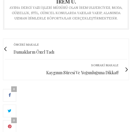
İREM U.
AYSHA DERGI YAZI İŞLERI MÜDÜRÜ OLAN İREM ULUERCIYES, MODA,
GÜZELLIK, STIL, GÜNCEL KONULARDA YAZILAR YAZIP, ALANINDA
UZMAN ISIMLERLE RÖPORTAJLAR GERÇEKLEŞTIRMEKTEDIR.
ÖNCEKI MAKALE
Damakların Özel Tadı
SONRAKI MAKALE
Kaygının Süresi Ve Yoğunluğuna Dikkat!
0
0