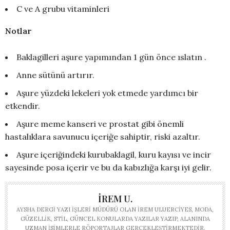
C ve A grubu vitaminleri
Notlar
Baklagilleri aşure yapımından 1 gün önce ıslatın .
Anne sütünü artırır.
Aşure yüzdeki lekeleri yok etmede yardımcı bir
etkendir.
Aşure meme kanseri ve prostat gibi önemli
hastalıklara savunucu içeriğe sahiptir, riski azaltır.
Aşure içeriğindeki kurubaklagil, kuru kayısı ve incir
sayesinde posa içerir ve bu da kabızlığa karşı iyi gelir.
İREM U.
AYSHA DERGI YAZI İŞLERI MÜDÜRÜ OLAN İREM ULUERCIYES, MODA,
GÜZELLIK, STIL, GÜNCEL KONULARDA YAZILAR YAZIP, ALANINDA
UZMAN ISIMLERLE RÖPORTAJLAR GERÇEKLEŞTIRMEKTEDIR.