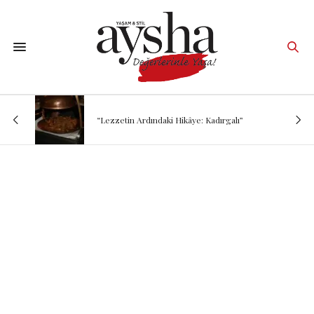
“Lezzetin Ardındaki Hikâye: Kadırgalı”