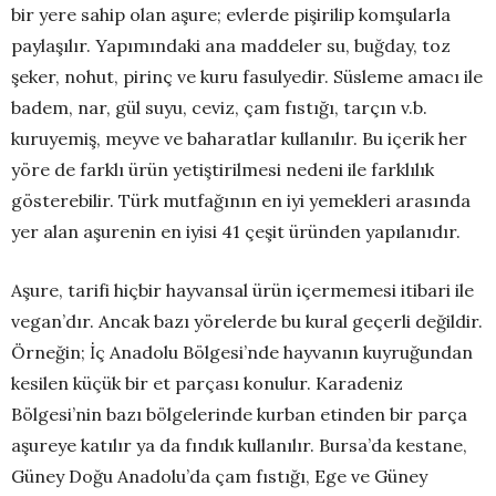
bir yere sahip olan aşure; evlerde pişirilip komşularla
paylaşılır. Yapımındaki ana maddeler su, buğday, toz
şeker, nohut, pirinç ve kuru fasulyedir. Süsleme amacı ile
badem, nar, gül suyu, ceviz, çam fıstığı, tarçın v.b.
kuruyemiş, meyve ve baharatlar kullanılır. Bu içerik her
yöre de farklı ürün yetiştirilmesi nedeni ile farklılık
gösterebilir. Türk mutfağının en iyi yemekleri arasında
yer alan aşurenin en iyisi 41 çeşit üründen yapılanıdır.
Aşure, tarifi hiçbir hayvansal ürün içermemesi itibari ile
vegan’dır. Ancak bazı yörelerde bu kural geçerli değildir.
Örneğin; İç Anadolu Bölgesi’nde hayvanın kuyruğundan
kesilen küçük bir et parçası konulur. Karadeniz
Bölgesi’nin bazı bölgelerinde kurban etinden bir parça
aşureye katılır ya da fındık kullanılır. Bursa’da kestane,
Güney Doğu Anadolu’da çam fıstığı, Ege ve Güney