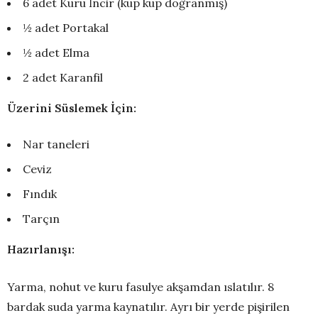
6 adet Kuru İncir (küp küp doğranmış)
½ adet Portakal
½ adet Elma
2 adet Karanfil
Üzerini Süslemek İçin:
Nar taneleri
Ceviz
Fındık
Tarçın
Hazırlanışı:
Yarma, nohut ve kuru fasulye akşamdan ıslatılır. 8
bardak suda yarma kaynatılır. Ayrı bir yerde pişirilen