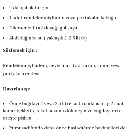
2 dal çubuk tarçın
1 adet rendelenmiş limon veya portakalın kabuğu
Dilerseniz 1 tatlı kaşığı gül suyu
Alabildiğince su ( yaklaşık 2-2,5 litre)
Süslemek için :
Rendelenmiş badem, ceviz, nar, toz tarçın, limon veya
portakal rendesi
Hazırlanışı:
Önce buğdayı 2 veya 2,5 litre suda suda ıslatıp 2 saat
kadar bekletin, fakat suyunu dökmeyin ve buğdayı orta
ateşte pişirin.
Yumuşadığında daha önce haşladığınız baklagilleri de