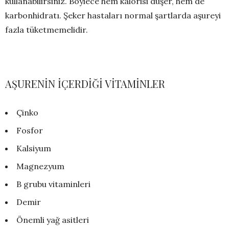
kullanabilirsiniz. Böylece hem kalorisi düşer, hem de
karbonhidratı. Şeker hastaları normal şartlarda aşureyi
fazla tüketmemelidir.
AŞURENİN İÇERDİĞİ VİTAMİNLER
Çinko
Fosfor
Kalsiyum
Magnezyum
B grubu vitaminleri
Demir
Önemli yağ asitleri