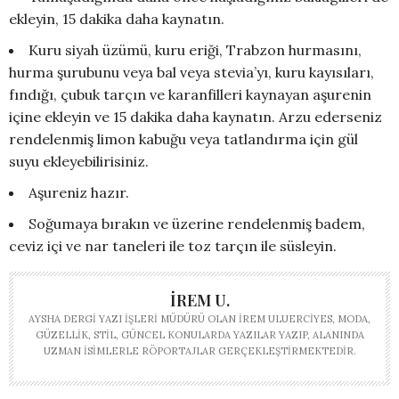
ekleyin, 15 dakika daha kaynatın.
Kuru siyah üzümü, kuru eriği, Trabzon hurmasını,
hurma şurubunu veya bal veya stevia’yı, kuru kayısıları,
fındığı, çubuk tarçın ve karanfilleri kaynayan aşurenin
içine ekleyin ve 15 dakika daha kaynatın. Arzu ederseniz
rendelenmiş limon kabuğu veya tatlandırma için gül
suyu ekleyebilirisiniz.
Aşureniz hazır.
Soğumaya bırakın ve üzerine rendelenmiş badem,
ceviz içi ve nar taneleri ile toz tarçın ile süsleyin.
İREM U.
AYSHA DERGI YAZI İŞLERI MÜDÜRÜ OLAN İREM ULUERCIYES, MODA,
GÜZELLIK, STIL, GÜNCEL KONULARDA YAZILAR YAZIP, ALANINDA
UZMAN ISIMLERLE RÖPORTAJLAR GERÇEKLEŞTIRMEKTEDIR.