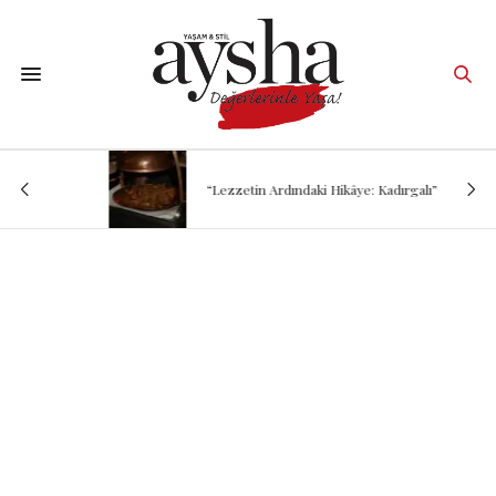
“Lezzetin Ardındaki Hikâye: Kadırgalı”