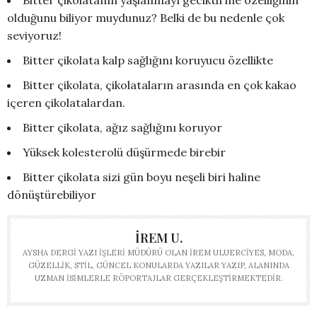
Bitter çikolatanın yaşlanmayı geciktirme özelliğinin
olduğunu biliyor muydunuz? Belki de bu nedenle çok
seviyoruz!
Bitter çikolata kalp sağlığını koruyucu özellikte
Bitter çikolata, çikolataların arasında en çok kakao
içeren çikolatalardan.
Bitter çikolata, ağız sağlığını koruyor
Yüksek kolesterolü düşürmede birebir
Bitter çikolata sizi gün boyu neşeli biri haline
dönüştürebiliyor
İREM U.
AYSHA DERGI YAZI İŞLERI MÜDÜRÜ OLAN İREM ULUERCIYES, MODA,
GÜZELLIK, STIL, GÜNCEL KONULARDA YAZILAR YAZIP, ALANINDA
UZMAN ISIMLERLE RÖPORTAJLAR GERÇEKLEŞTIRMEKTEDIR.