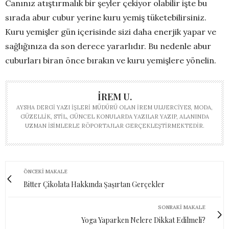
Canınız atıştırmalık bir şeyler çekiyor olabilir işte bu
sırada abur cubur yerine kuru yemiş tüketebilirsiniz.
Kuru yemişler gün içerisinde sizi daha enerjik yapar ve
sağlığınıza da son derece yararlıdır. Bu nedenle abur
cuburları biran önce bırakın ve kuru yemişlere yönelin.
İREM U.
AYSHA DERGI YAZI İŞLERI MÜDÜRÜ OLAN İREM ULUERCIYES, MODA,
GÜZELLIK, STIL, GÜNCEL KONULARDA YAZILAR YAZIP, ALANINDA
UZMAN ISIMLERLE RÖPORTAJLAR GERÇEKLEŞTIRMEKTEDIR.
ÖNCEKI MAKALE
Bitter Çikolata Hakkında Şaşırtan Gerçekler
SONRAKI MAKALE
Yoga Yaparken Nelere Dikkat Edilmeli?