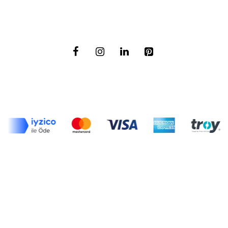
Muhafazakar Moda
Haberler
Moda