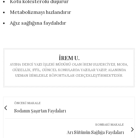
Kötü kolesterolü düşürür
Metabolizmayı hızlandırır
Ağız sağlığına faydalıdır
İREM U.
AYSHA DERGI YAZI İŞLERI MÜDÜRÜ OLAN İREM ULUERCIYES, MODA,
GÜZELLIK, STIL, GÜNCEL KONULARDA YAZILAR YAZIP, ALANINDA
UZMAN ISIMLERLE RÖPORTAJLAR GERÇEKLEŞTIRMEKTEDIR.
ÖNCEKI MAKALE
Sodanın Şaşırtan Faydaları
SONRAKI MAKALE
Arı Sütünün Sağlığa Faydaları