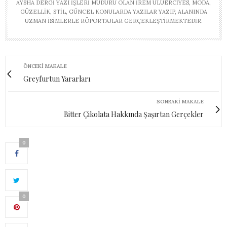
AYSHA DERGI YAZI İŞLERI MÜDÜRÜ OLAN İREM ULUERCIYES, MODA,
GÜZELLIK, STIL, GÜNCEL KONULARDA YAZILAR YAZIP, ALANINDA
UZMAN ISIMLERLE RÖPORTAJLAR GERÇEKLEŞTIRMEKTEDIR.
ÖNCEKI MAKALE
Greyfurtun Yararları
SONRAKI MAKALE
Bitter Çikolata Hakkında Şaşırtan Gerçekler
0
0