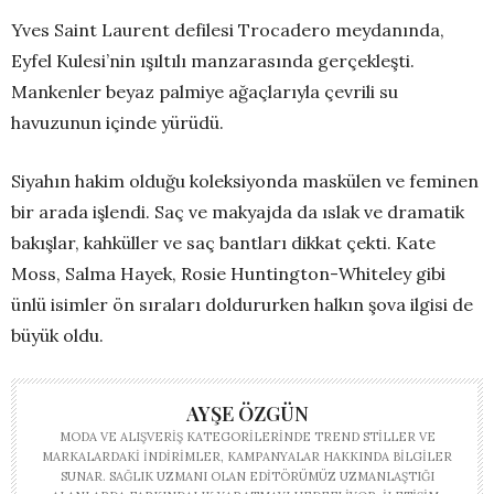
Yves Saint Laurent defilesi Trocadero meydanında,
Eyfel Kulesi’nin ışıltılı manzarasında gerçekleşti.
Mankenler beyaz palmiye ağaçlarıyla çevrili su
havuzunun içinde yürüdü.
Siyahın hakim olduğu koleksiyonda maskülen ve feminen
bir arada işlendi. Saç ve makyajda da ıslak ve dramatik
bakışlar, kahküller ve saç bantları dikkat çekti. Kate
Moss, Salma Hayek, Rosie Huntington-Whiteley gibi
ünlü isimler ön sıraları doldururken halkın şova ilgisi de
büyük oldu.
AYŞE ÖZGÜN
MODA VE ALIŞVERIŞ KATEGORILERINDE TREND STILLER VE
MARKALARDAKI INDIRIMLER, KAMPANYALAR HAKKINDA BILGILER
SUNAR. SAĞLIK UZMANI OLAN EDITÖRÜMÜZ UZMANLAŞTIĞI