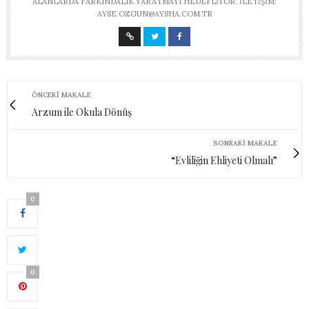
ALANLARDA FARKINDALIK YARATMAYI HEDEFLIYOR. İLETIŞIM:
AYSE.OZGUN@AYSHA.COM.TR
ÖNCEKI MAKALE
Arzum ile Okula Dönüş
SONRAKI MAKALE
“Evliliğin Ehliyeti Olmalı”
0
0