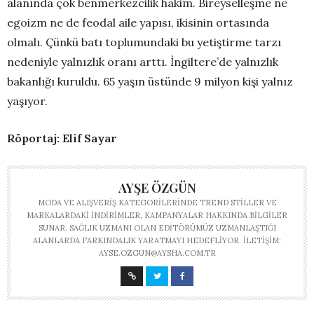
alanında çok benmerkezcilik hakim. Bireyselleşme ne
egoizm ne de feodal aile yapısı, ikisinin ortasında
olmalı. Çünkü batı toplumundaki bu yetiştirme tarzı
nedeniyle yalnızlık oranı arttı. İngiltere’de yalnızlık
bakanlığı kuruldu. 65 yaşın üstünde 9 milyon kişi yalnız
yaşıyor.
Röportaj: Elif Sayar
AYŞE ÖZGÜN
MODA VE ALIŞVERIŞ KATEGORILERINDE TREND STILLER VE
MARKALARDAKI INDIRIMLER, KAMPANYALAR HAKKINDA BILGILER
SUNAR. SAĞLIK UZMANI OLAN EDITÖRÜMÜZ UZMANLAŞTIĞI
ALANLARDA FARKINDALIK YARATMAYI HEDEFLIYOR. İLETIŞIM:
AYSE.OZGUN@AYSHA.COM.TR