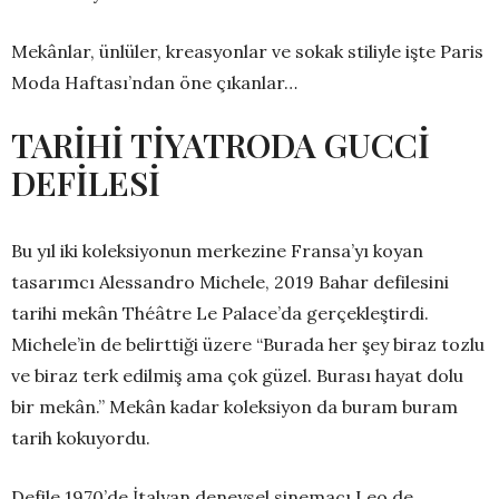
Mekânlar, ünlüler, kreasyonlar ve sokak stiliyle işte Paris
Moda Haftası’ndan öne çıkanlar…
TARİHİ TİYATRODA GUCCİ
DEFİLESİ
Bu yıl iki koleksiyonun merkezine Fransa’yı koyan
tasarımcı Alessandro Michele, 2019 Bahar defilesini
tarihi mekân Théâtre Le Palace’da gerçekleştirdi.
Michele’in de belirttiği üzere “Burada her şey biraz tozlu
ve biraz terk edilmiş ama çok güzel. Burası hayat dolu
bir mekân.” Mekân kadar koleksiyon da buram buram
tarih kokuyordu.
Defile 1970’de İtalyan deneysel sinemacı Leo de