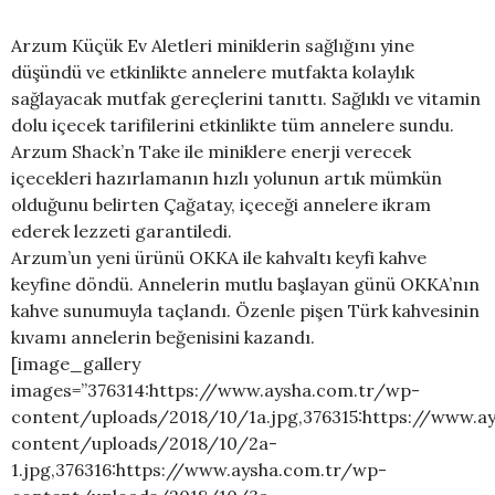
Arzum Küçük Ev Aletleri miniklerin sağlığını yine
düşündü ve etkinlikte annelere mutfakta kolaylık
sağlayacak mutfak gereçlerini tanıttı. Sağlıklı ve vitamin
dolu içecek tarifilerini etkinlikte tüm annelere sundu.
Arzum Shack’n Take ile miniklere enerji verecek
içecekleri hazırlamanın hızlı yolunun artık mümkün
olduğunu belirten Çağatay, içeceği annelere ikram
ederek lezzeti garantiledi.
Arzum’un yeni ürünü OKKA ile kahvaltı keyfi kahve
keyfine döndü. Annelerin mutlu başlayan günü OKKA’nın
kahve sunumuyla taçlandı. Özenle pişen Türk kahvesinin
kıvamı annelerin beğenisini kazandı.
[image_gallery
images=”376314:https://www.aysha.com.tr/wp-
content/uploads/2018/10/1a.jpg,376315:https://www.a
content/uploads/2018/10/2a-
1.jpg,376316:https://www.aysha.com.tr/wp-