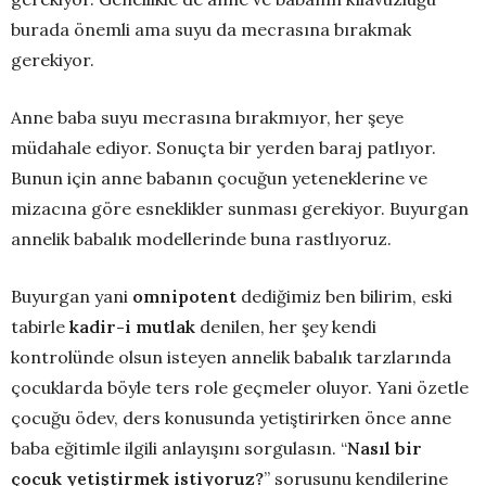
burada önemli ama suyu da mecrasına bırakmak
gerekiyor.
Anne baba suyu mecrasına bırakmıyor, her şeye
müdahale ediyor. Sonuçta bir yerden baraj patlıyor.
Bunun için anne babanın çocuğun yeteneklerine ve
mizacına göre esneklikler sunması gerekiyor. Buyurgan
annelik babalık modellerinde buna rastlıyoruz.
Buyurgan yani
omnipotent
dediğimiz ben bilirim, eski
tabirle
kadir-i mutlak
denilen, her şey kendi
kontrolünde olsun isteyen annelik babalık tarzlarında
çocuklarda böyle ters role geçmeler oluyor. Yani özetle
çocuğu ödev, ders konusunda yetiştirirken önce anne
baba eğitimle ilgili anlayışını sorgulasın. “
Nasıl bir
çocuk yetiştirmek istiyoruz?
” sorusunu kendilerine