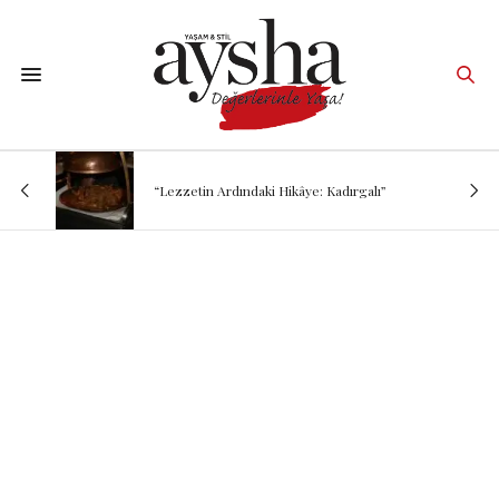
“Lezzetin Ardındaki Hikâye: Kadırgalı”