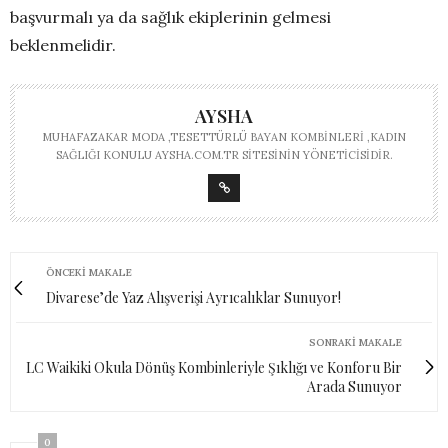
başvurmalı ya da sağlık ekiplerinin gelmesi
beklenmelidir.
AYSHA
MUHAFAZAKAR MODA ,TESETTÜRLÜ BAYAN KOMBINLERI ,KADIN
SAĞLIĞI KONULU AYSHA.COM.TR SITESININ YÖNETICISIDIR.
ÖNCEKI MAKALE
Divarese’de Yaz Alışverişi Ayrıcalıklar Sunuyor!
SONRAKI MAKALE
LC Waikiki Okula Dönüş Kombinleriyle Şıklığı ve Konforu Bir
Arada Sunuyor
0