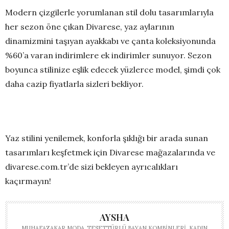
Modern çizgilerle yorumlanan stil dolu tasarımlarıyla
her sezon öne çıkan Divarese, yaz aylarının
dinamizmini taşıyan ayakkabı ve çanta koleksiyonunda
%60’a varan indirimlere ek indirimler sunuyor. Sezon
boyunca stilinize eşlik edecek yüzlerce model, şimdi çok
daha cazip fiyatlarla sizleri bekliyor.
Yaz stilini yenilemek, konforla şıklığı bir arada sunan
tasarımları keşfetmek için Divarese mağazalarında ve
divarese.com.tr
’de sizi bekleyen ayrıcalıkları
kaçırmayın!
AYSHA
MUHAFAZAKAR MODA ,TESETTÜRLÜ BAYAN KOMBINLERI ,KADIN