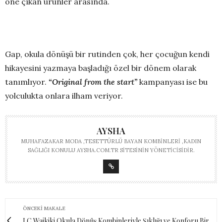
öne çıkan ürünler arasında.
Gap, okula dönüşü bir rutinden çok, her çocuğun kendi
hikayesini yazmaya başladığı özel bir dönem olarak
tanımlıyor.
“Original from the start”
kampanyası ise bu
yolculukta onlara ilham veriyor.
AYSHA
MUHAFAZAKAR MODA ,TESETTÜRLÜ BAYAN KOMBINLERI ,KADIN
SAĞLIĞI KONULU AYSHA.COM.TR SITESININ YÖNETICISIDIR.
ÖNCEKI MAKALE
LC Waikiki Okula Dönüş Kombinleriyle Şıklığı ve Konforu Bir