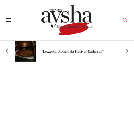
“Lezzetin Ardındaki Hikâye: Kadırgalı”