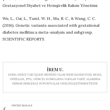
Gestasyonel Diyabet ve Hemşirelik Bakım Yönetimi.
Wu, L., Cui, L., Tam1, W. H., Ma, R. C., & Wang, C. C.
(2016). Genetic variants associated with gestational
diabetes mellitus:a meta-analysis and subgroup.
SCIENTIFIC REPORTS.
İREM U.
AYSHA DERGI YAZI İŞLERI MÜDÜRÜ OLAN İREM ULUERCIYES, MODA,
GÜZELLIK, STIL, GÜNCEL KONULARDA YAZILAR YAZIP, ALANINDA
UZMAN ISIMLERLE RÖPORTAJLAR GERÇEKLEŞTIRMEKTEDIR.
ÖNCEKI MAKALE