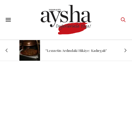
“Lezzetin Ardındaki Hikâye: Kadırgalı”