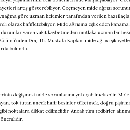
ikayetleri artış gösterebiliyor. Geçmeyen mide ağrısı sorun
ynağına göre uzman hekimler tarafından verilen bazı ilaçlar
üreli olarak hafifletebiliyor. Mide ağrısına eşlik eden kanama,
ibi durumlar varsa vakit kaybetmeden mutlaka uzman bir h
Bölümü’nden Doç. Dr. Mustafa Kaplan, mide ağrısı şikayetle
larda bulundu.
erinin değişmesi mide sorunlarına yol açabilmektedir. Mide
mayan, tok tutan ancak hafif besinler tüketmek, doğru pişir
ibi noktalara dikkat edilmelidir. Ancak tüm tedbirler alın
önemlidir.