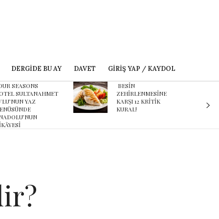
DERGIDE BU AY
DAVET
GIRIŞ YAP / KAYDOL
BESİN
Karnaval’dan geçmişe
ZEHİRLENMESİNE
davet eden yeni
KARŞI 12 KRİTİK
podcast serisi: Ayşegül
KURAL!
Aldinç ile O Zaman
ir?