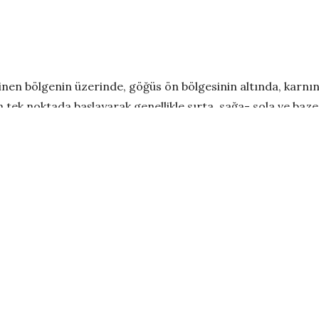
linen bölgenin üzerinde, göğüs ön bölgesinin altında, karnı
tek noktada başlayarak genellikle sırta, sağa- sola ve bazen
ceği gibi uzun süreli sabit bir ağrı da olabilmektedir. Ağrı
kaynağı belirlenir.
diyorsa…
raber bulantı bazen de kusma görülebilmektedir.
gesinde yanma ve yediklerin geriye kaçması, yutmada zorluk,