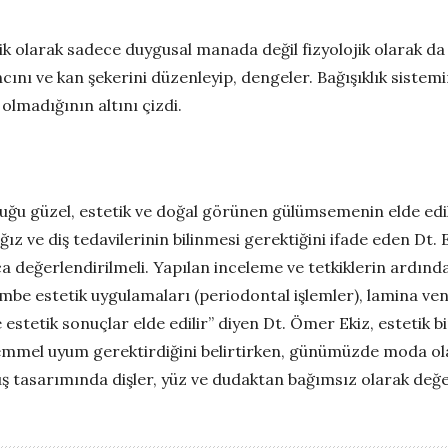
olarak sadece duygusal manada değil fizyolojik olarak da 
ını ve kan şekerini düzenleyip, dengeler. Bağışıklık sistemin
 olmadığının altını çizdi.
duğu güzel, estetik ve doğal görünen gülümsemenin elde edi
z ve diş tedavilerinin bilinmesi gerektiğini ifade eden Dt. Ekiz
a değerlendirilmeli. Yapılan inceleme ve tetkiklerin ardın
pembe estetik uygulamaları (periodontal işlemler), lamina v
 estetik sonuçlar elde edilir’’ diyen Dt. Ömer Ekiz, estetik 
emmel uyum gerektirdiğini belirtirken, günümüzde moda ol
ş tasarımında dişler, yüz ve dudaktan bağımsız olarak değer