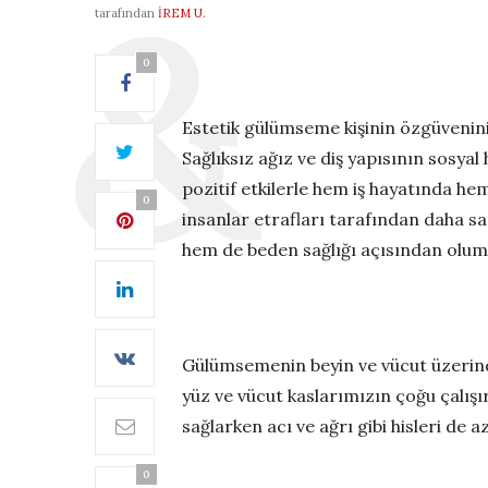
tarafından
İREM U.
0
Estetik gülümseme kişinin özgüvenini 
Sağlıksız ağız ve diş yapısının sosya
pozitif etkilerle hem iş hayatında hem
0
insanlar etrafları tarafından daha s
hem de beden sağlığı açısından olumlu
Gülümsemenin beyin ve vücut üzerindeki
yüz ve vücut kaslarımızın çoğu çalış
sağlarken acı ve ağrı gibi hisleri de aza
0