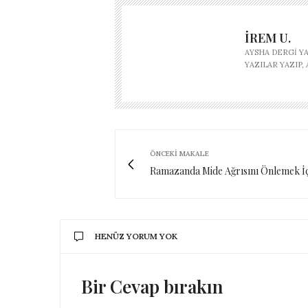
İREM U.
AYSHA DERGI Y
YAZILAR YAZIP
ÖNCEKI MAKALE
Ramazanda Mide Ağrısını Önlemek İç
HENÜZ YORUM YOK
Bir Cevap bırakın