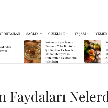
ÖPORTAJLAR
SAĞLIK
GÜZELLİK
YAŞAM
YEMEK
yak İzinde
FOUR SEASONS
llık Bir Sofra:
HOTEL SULTANAHMET
n Tarhan ile
AVLU’NUN YAZ
mya’dan
MENÜSÜNDE
 Gastronomi
ANADOLU’NUN
HİKÂYESİ
Faydaları Nelerd