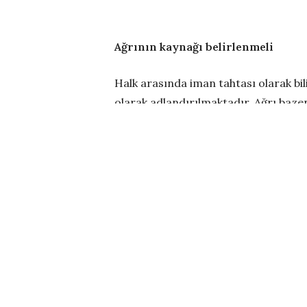
Ağrının kaynağı belirlenmeli
Halk arasında iman tahtası olarak bi
olarak adlandırılmaktadır. Ağrı bazen 
gece uykudan uyandıran şekilde olabile
çıkması ve eşlik eden durumlara göre 
Mide ağrısına bu belirtiler eşlik e
Mide ağrısı olanlarda ağrı ile be
Ağrı sebebi reflü ise göğüs ön böl
şikayetler de ortaya çıkabilir.