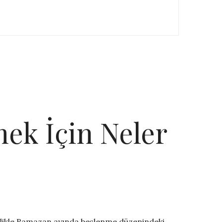
ek İçin Neler
zellikle Ramazan ayında beslenme düzenindeki