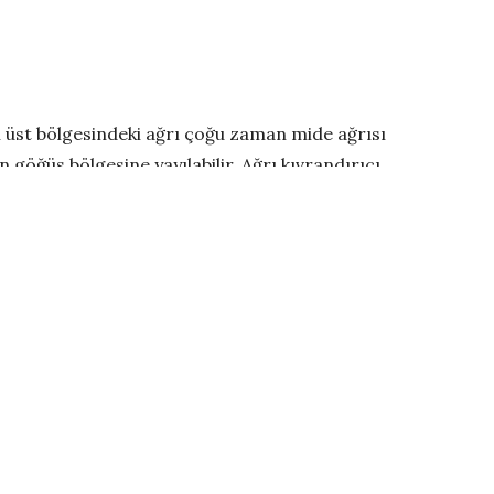
n üst bölgesindeki ağrı çoğu zaman mide ağrısı
 göğüs bölgesine yayılabilir. Ağrı kıvrandırıcı,
nın karakteri, yayılımı, aç veya tokken ortaya
 öksürük, ses kısıklığı, boğazda gıcıklanma gibi