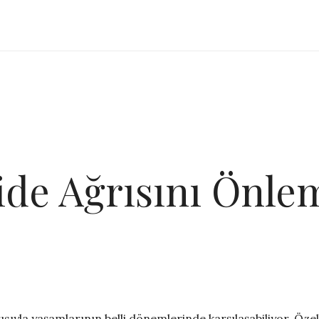
e Ağrısını Önlem
ısıyla yaşamlarının belli dönemlerinde karşılaşabiliyor. Ö