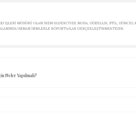
AZI İŞLERI MÜDÜRÜ OLAN İREM ULUERCIYES, MODA, GÜZELLIK, STIL, GÜNCEL
, ALANINDA UZMAN ISIMLERLE RÖPORTAJLAR GERÇEKLEŞTIRMEKTEDIR.
in Neler Yapılmalı?