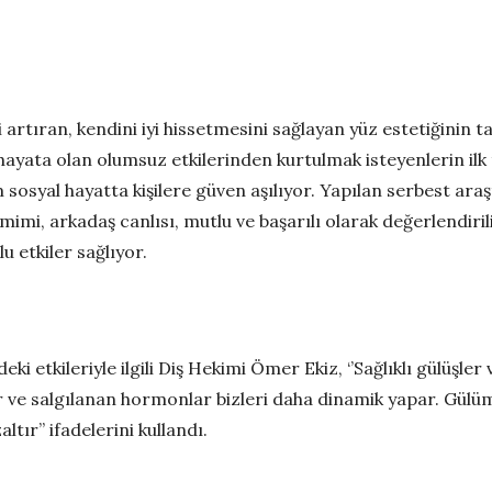
artıran, kendini iyi hissetmesini sağlayan yüz estetiğinin 
l hayata olan olumsuz etkilerinden kurtulmak isteyenlerin ilk
 sosyal hayatta kişilere güven aşılıyor. Yapılan serbest ara
amimi, arkadaş canlısı, mutlu ve başarılı olarak değerlendi
 etkiler sağlıyor.
 etkileriyle ilgili Diş Hekimi Ömer Ekiz, ‘’Sağlıklı gülüşler 
ır ve salgılanan hormonlar bizleri daha dinamik yapar. Gül
ltır’’ ifadelerini kullandı.