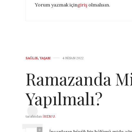
Yorum yazmak için
giriş
olmalısın.
SAĞLIK
,
YAŞAM
4 NISAN 2022
Ramazanda Mid
Yapılmalı?
tarafından
İREM U.
0
İnsanların büyük bir bölümü mide ağr