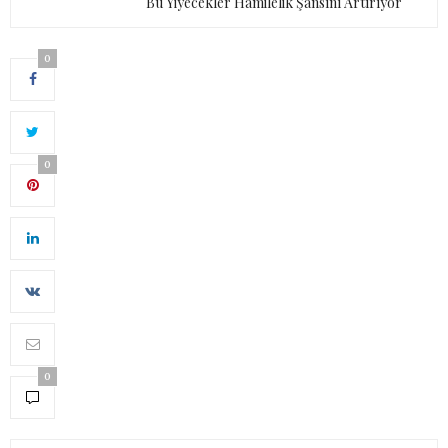
Bu Yiyecekler Hamilelik Şansını Artırıyor
0
0
0