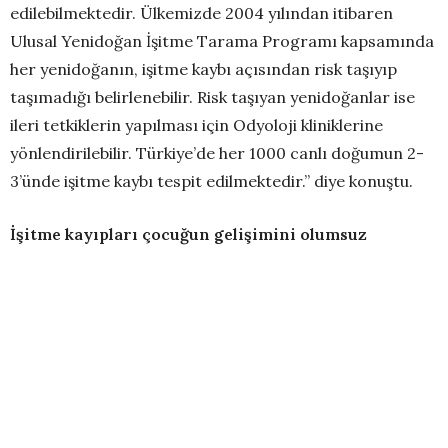
edilebilmektedir. Ülkemizde 2004 yılından itibaren
Ulusal Yenidoğan İşitme Tarama Programı kapsamında
her yenidoğanın, işitme kaybı açısından risk taşıyıp
taşımadığı belirlenebilir. Risk taşıyan yenidoğanlar ise
ileri tetkiklerin yapılması için Odyoloji kliniklerine
yönlendirilebilir. Türkiye’de her 1000 canlı doğumun 2-
3’ünde işitme kaybı tespit edilmektedir.” diye konuştu.
İşitme kayıpları çocuğun gelişimini olumsuz
etkileyebilir
Erken çocukluk döneminde işitme kaybının, dil,
konuşma, akademik, sosyal ve duygusal gelişimi olumsuz
etkilediğine dikkat çeken Öğretim Görevlisi Gökçe
Gültekin, “Dolayısıyla işitme kayıplı bir çocuğun erken
dönemde cihaz kullanımını sağlamak ve rehabilite