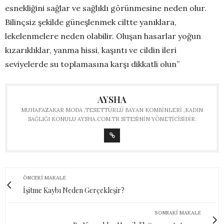
esnekliğini sağlar ve sağlıklı görünmesine neden olur.
Bilinçsiz şekilde güneşlenmek ciltte yanıklara,
lekelenmelere neden olabilir. Oluşan hasarlar yoğun
kızarıklıklar, yanma hissi, kaşıntı ve cildin ileri
seviyelerde su toplamasına karşı dikkatli olun”
AYSHA
MUHAFAZAKAR MODA ,TESETTÜRLÜ BAYAN KOMBINLERI ,KADIN
SAĞLIĞI KONULU AYSHA.COM.TR SITESININ YÖNETICISIDIR.
ÖNCEKI MAKALE
İşitme Kaybı Neden Gerçekleşir?
SONRAKI MAKALE