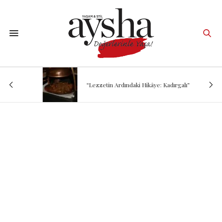
“Lezzetin Ardındaki Hikâye: Kadırgalı”