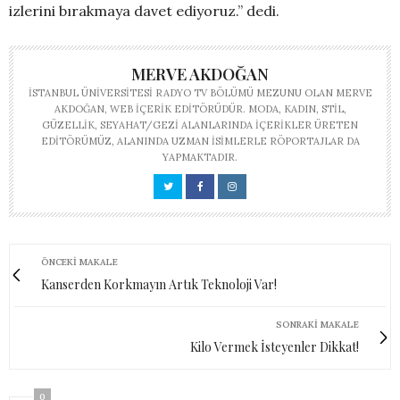
izlerini bırakmaya davet ediyoruz.” dedi.
MERVE AKDOĞAN
İSTANBUL ÜNIVERSITESI RADYO TV BÖLÜMÜ MEZUNU OLAN MERVE
AKDOĞAN, WEB IÇERIK EDITÖRÜDÜR. MODA, KADIN, STIL,
GÜZELLIK, SEYAHAT/GEZI ALANLARINDA IÇERIKLER ÜRETEN
EDITÖRÜMÜZ, ALANINDA UZMAN ISIMLERLE RÖPORTAJLAR DA
YAPMAKTADIR.
ÖNCEKI MAKALE
Kanserden Korkmayın Artık Teknoloji Var!
SONRAKI MAKALE
Kilo Vermek İsteyenler Dikkat!
0