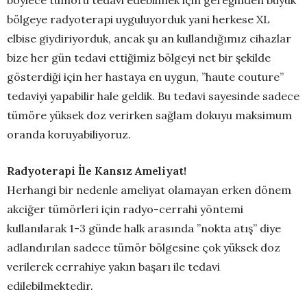
böylece tümörü tedavi edebilmek için gereğinden büyük
bölgeye radyoterapi uyguluyorduk yani herkese XL
elbise giydiriyorduk, ancak şu an kullandığımız cihazlar
bize her gün tedavi ettiğimiz bölgeyi net bir şekilde
gösterdiği için her hastaya en uygun, ’’haute couture’’
tedaviyi yapabilir hale geldik. Bu tedavi sayesinde sadece
tümöre yüksek doz verirken sağlam dokuyu maksimum
oranda koruyabiliyoruz.
Radyoterapi İle Kansız Ameliyat!
Herhangi bir nedenle ameliyat olamayan erken dönem
akciğer tümörleri için radyo-cerrahi yöntemi
kullanılarak 1-3 günde halk arasında ’’nokta atış’’ diye
adlandırılan sadece tümör bölgesine çok yüksek doz
verilerek cerrahiye yakın başarı ile tedavi
edilebilmektedir.