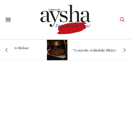
“Lezzetin Ardındaki Hikâye: Kadırgalı”