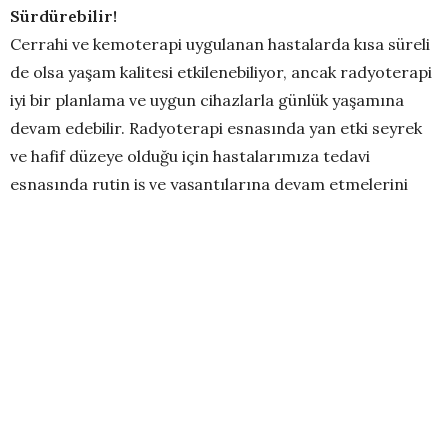
Sürdürebilir!
Cerrahi ve kemoterapi uygulanan hastalarda kısa süreli
de olsa yaşam kalitesi etkilenebiliyor, ancak radyoterapi
iyi bir planlama ve uygun cihazlarla günlük yaşamına
devam edebilir. Radyoterapi esnasında yan etki seyrek
ve hafif düzeye olduğu için hastalarımıza tedavi
esnasında rutin iş ve yaşantılarına devam etmelerini
öneriyoruz. Radyoterapi gören hastalar işe gidebilir
araç kullanabilir, AVM’lerde dolaşabilir sadece toplu
taşıma araçlarında çevrede olabilecek hasta kişilerden
korunmak amacı ile ağız ve burnu içine alan maske
takması önerilir. Özellikle vurgulamamız gereken
radyoterapi esnasında hasta vücudunda radyasyon
taşımaz, o nedenle kendisini toplumdan soyutlamasına
gerek yoktur.