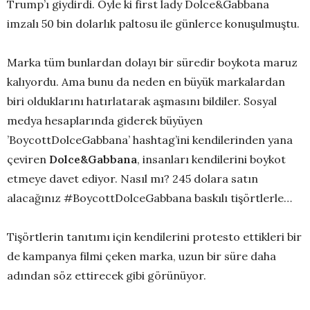
Trump’ı giydirdi. Öyle ki first lady Dolce&Gabbana
imzalı 50 bin dolarlık paltosu ile günlerce konuşulmuştu.
Marka tüm bunlardan dolayı bir süredir boykota maruz
kalıyordu. Ama bunu da neden en büyük markalardan
biri olduklarını hatırlatarak aşmasını bildiler. Sosyal
medya hesaplarında giderek büyüyen
’BoycottDolceGabbana’ hashtag’ini kendilerinden yana
çeviren
Dolce&Gabbana
, insanları kendilerini boykot
etmeye davet ediyor. Nasıl mı? 245 dolara satın
alacağınız #BoycottDolceGabbana baskılı tişörtlerle…
Tişörtlerin tanıtımı için kendilerini protesto ettikleri bir
de kampanya filmi çeken marka, uzun bir süre daha
adından söz ettirecek gibi görünüyor.