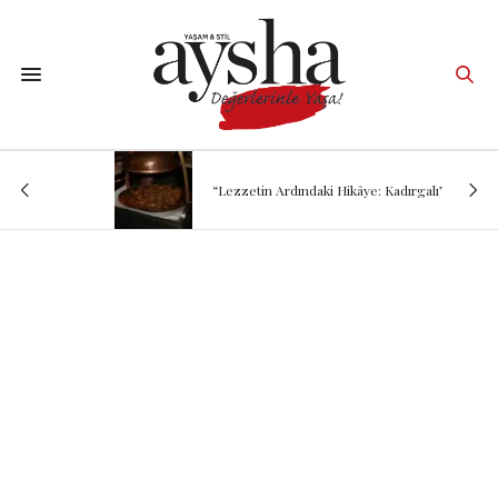
“Lezzetin Ardındaki Hikâye: Kadırgalı”