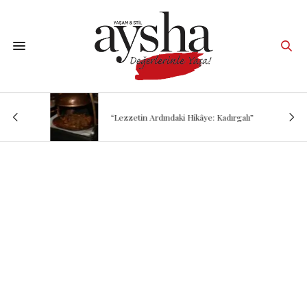
“Lezzetin Ardındaki Hikâye: Kadırgalı”