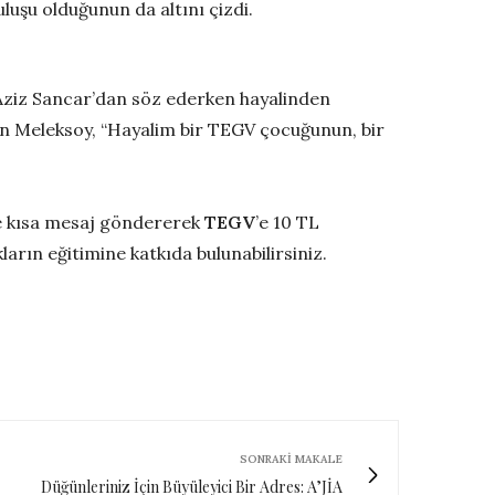
ruluşu olduğunun da altını çizdi.
ziz Sancar’dan söz ederken hayalinden
yen Meleksoy, “Hayalim bir TEGV çocuğunun, bir
e kısa mesaj göndererek
TEGV
’e 10 TL
ların eğitimine katkıda bulunabilirsiniz.
SONRAKI MAKALE
Düğünleriniz İçin Büyüleyici Bir Adres: A’JİA