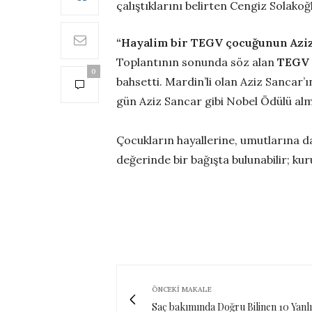
çalıştıklarını belirten Cengiz Solakoğ
“Hayalim bir TEGV çocuğunun Aziz 
Toplantının sonunda söz alan
TEGV
0
bahsetti. Mardin’li olan Aziz Sancar
gün Aziz Sancar gibi Nobel Ödülü alma
Çocukların hayallerine, umutlarına da
değerinde bir bağışta bulunabilir; kur
ÖNCEKI MAKALE
Saç bakımında Doğru Bilinen 10 Yanlı