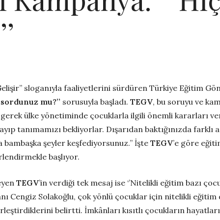
’’
Gelişir’’ sloganıyla faaliyetlerini sürdüren Türkiye Eğitim Gön
 sordunuz mu?’’
sorusuyla başladı.
TEGV
, bu soruyu ve kam
 gerek ülke yönetiminde çocuklarla ilgili önemli kararları 
ayıp tanımamızı bekliyorlar. Dışarıdan baktığınızda farklı an
 bambaşka şeyler keşfediyorsunuz.’’ İşte
TEGV
’e göre eğiti
ğerlendirmekle başlıyor.
leyen
TEGV
’in verdiği tek mesaj ise ‘’Nitelikli eğitim bazı ço
 Cengiz Solakoğlu, çok yönlü çocuklar için nitelikli eğitim 
rleştirdiklerini belirtti. İmkânları kısıtlı çocukların hayatl