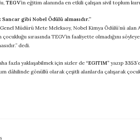
lu,
TEGV
’in eğitim alanında en etkili çalışan sivil toplum ku
Sancar gibi Nobel Ödülü almasıdır.’’
Genel Müdürü Mete Meleksoy, Nobel Kimya Ödülü’nü alan A
’ın çocukluğu sırasında TEGV’in faaliyette olmadığını söyle
sıdır.” dedi.
ha fazla yaklaşabilmek için sizler de
“EGITIM”
yazıp
3353
’
um dâhilinde gönüllü olarak çeşitli alanlarda çalışarak çocuk
ş