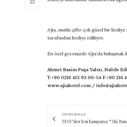
A’jia, mutlu çifte çok güzel bir hediye
tarafından hediye ediliyor.
En özel gecenizde A’jia’da buluşmak 
Ahmet Rasim Paşa Yalısı, Halide Edi
T.+90 0216 413 93 00-54 F.+90 216 4
www.ajiahotel.com / info@ajiahot
ÖNCEKI MAKALE
TEGV’den Yeni Kampanya: ‘’ Hiç Ban