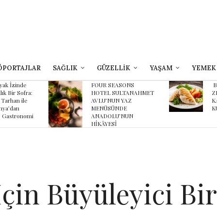
ÖPORTAJLAR
SAĞLIK
GÜZELLİK
YAŞAM
YEMEK
yak İzinde
FOUR SEASONS
B
lık Bir Sofra:
HOTEL SULTANAHMET
Z
 Tarhan ile
AVLU’NUN YAZ
K
ya’dan
MENÜSÜNDE
K
 Gastronomi
ANADOLU’NUN
HİKÂYESİ
çin Büyüleyici Bir