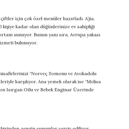
ftler için çok özel menüler hazırladı. A’jia,
işiye kadar olan düğünlerinize ev sahipliği
r ortam sunuyor. Bunun yanı sıra, Avrupa yakası
hizmeti bulunuyor.
 misafirlerinizi “Norveç Somonu ve Avokadolu
leriyle karşılıyor. Ana yemek olarak ise “Melisa
yon Isırgan Otlu ve Bebek Enginar Üzerinde
rbirinden zengin sunumlar servis ediliyor.