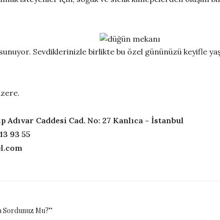
 sunuyor. Sevdiklerinizle birlikte bu özel gününüzü keyifle ya
üzere.
p Adıvar Caddesi Cad. No: 27 Kanlıca – İstanbul
13 93 55
el.com
a Sordunuz Mu?’’