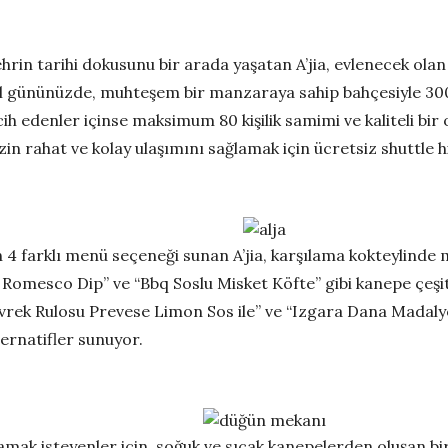
in tarihi dokusunu bir arada yaşatan A’jia, evlenecek olan çi
el gününüzde, muhteşem bir manzaraya sahip bahçesiyle 300 k
ih edenler içinse maksimum 80 kişilik samimi ve kaliteli bi
zin rahat ve kolay ulaşımını sağlamak için ücretsiz shuttle 
 4 farklı menü seçeneği sunan A’jia, karşılama kokteylinde
, Romesco Dip” ve “Bbq Soslu Misket Köfte” gibi kanepe çeşit
Levrek Rulosu Prevese Limon Sos ile” ve “Izgara Dana Madal
ternatifler sunuyor.
amak isteyenler için, soğuk ve sıcak kanepelerden oluşan bi