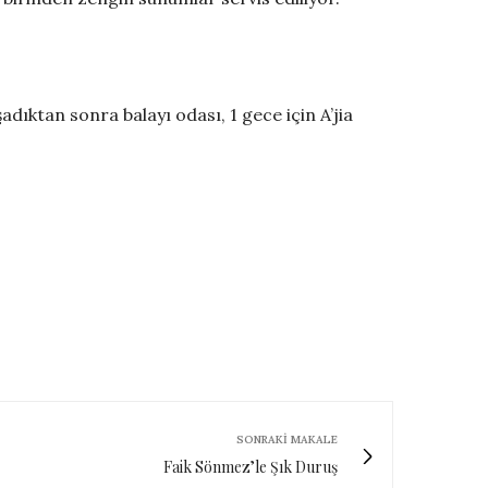
şadıktan sonra balayı odası, 1 gece için A’jia
SONRAKI MAKALE
Faik Sönmez’le Şık Duruş