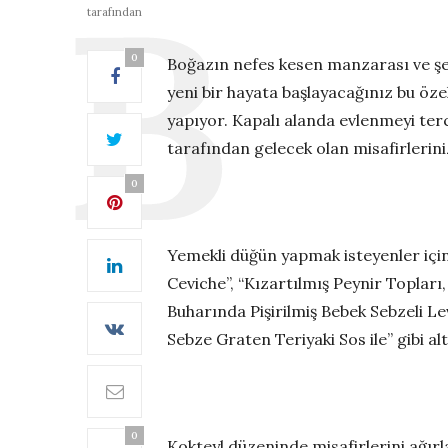
tarafından
0
Boğazın nefes kesen manzarası ve şehr
yeni bir hayata başlayacağınız bu öz
yapıyor. Kapalı alanda evlenmeyi terc
tarafından gelecek olan misafirlerini
0
Yemekli düğün yapmak isteyenler için
Ceviche”, “Kızartılmış Peynir Topları
Buharında Pişirilmiş Bebek Sebzeli 
Sebze Graten Teriyaki Sos ile” gibi al
0
Kokteyl düzeninde misafirlerini ağırl