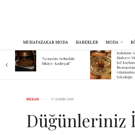
MUHAFAZAKAR MODA
HABERLER
MODA
R
Kokunun A
 Bir
Binlerce Yıl
“Lezzetin Ardındaki
Şef Kayhan
Hikâye: Kadırgalı”
Mezopotam
Günümüze
Yolculuğu
MEKAN
17 KASIM 2016
Düğünleriniz İ