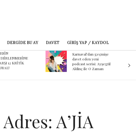
DERGIDE BU AY
DAVET
GIRIŞ YAP / KAYDOL
ESİN
Karnaval’dan geçmişe
EHİRLENMESİNE
davet eden yeni
ARŞI 12 KRİTİK
podcast serisi: Ayşegül
URAL!
Aldinç ile O Zaman
 Adres: A’JİA