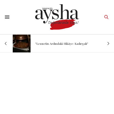
“Lezzetin Ardındaki Hikâye: Kadırgalı”