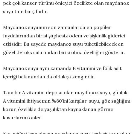
pek çok kanser türünü önleyici özellikte olan maydanoz
suyu tam bir şifadır.
Maydanoz suyunun son zamanlarda en popüler
faydalarından birisi şüphesiz ödem ve şişkinlik giderici
etkisidir. Bu sayede maydanoz suyu tüketilebilecek en
güzel detoks sularından birisi olma özelliğini gösterir.
Maydanoz suyu aynı zamanda B vitamini ve folik asit
içeriği bakımından da oldukça zengindir.
Tam bir A vitamini deposu olan maydanoz suyu, günlük
A vitamini ihtiyacının %80’ini karşılar. suyu, göz sağlığını
korur, özellikle de yaşlılıktan kaynaklanan görme
kusurlarını önler.
Karaciğeri temizleyen maydanoz suyu, tedavisi zor olan