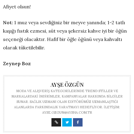
Afiyet olsun!
Not:
1 muz veya sevdiğiniz bir meyve yanında; 1-2 tatlı
kaşığı fıstık ezmesi, süt veya şekersiz kahve iyi bir öğün
seçeneği olacaktır. Hafif bir öğle öğünü veya kahvaltı
olarak tüketilebilir.
Zeynep Boz
AYŞE ÖZGÜN
MODA VE ALIŞVERIŞ KATEGORILERINDE TREND STILLER VE
MARKALARDAKI INDIRIMLER, KAMPANYALAR HAKKINDA BILGILER
SUNAR. SAĞLIK UZMANI OLAN EDITÖRÜMÜZ UZMANLAŞTIĞI
ALANLARDA FARKINDALIK YARATMAYI HEDEFLIYOR. İLETIŞIM:
AYSE.OZGUN@AYSHA.COM.TR