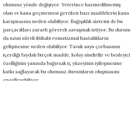
olumsuz yönde değişiyor. Yeterince hazmedilmemiş
olan ve kana geçmemesi gereken bazı maddelerin kana
karışmasına neden olabiliyor. Bağışıklık sistemi de bu
parçacıkları zararlı görerek savaşmak istiyor. Bu durum
da uzun süreli iltihabi romatizmal hastalıkların
gelişmesine neden olabiliyor. Tavuk suyu çorbasının
içerdiği faydalı birçok madde, kolay sindirilir ve besleyici
özelliğinin yanında bağırsak iç yüzeyinin iyileşmesine
katkı sağlayarak bu olumsuz durumların oluşmasını
engelleyebiliyor.
Saymakla Bitmeyen Faydaları
Tavuk suyu çorba, içeriğindeki jelatin sayesinde suyu
bağlayıcı bir özellik kazanarak, sıvı ve sindirim
salgılarının bağırsak içinde toplanmasına, sindirimin
kolaylaşmasına yardımcı oluyor. Eklem ağrılarında,