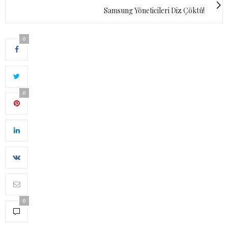
Samsung Yöneticileri Diz Çöktü!
0
0
0