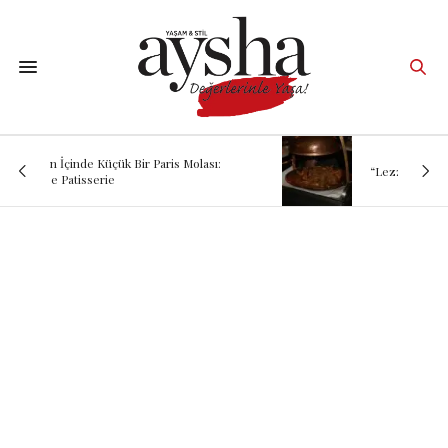
“Lezzetin Ardındaki Hikâye: Kadırgalı”