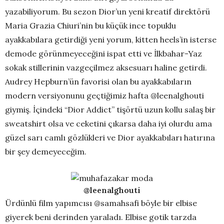
yazabiliyorum. Bu sezon Dior’un yeni kreatif direktörü
Maria Grazia Chiuri’nin bu küçük ince topuklu
ayakkabılara getirdiği yeni yorum, kitten heels’in isterse
demode görünmeyeceğini ispat etti ve İlkbahar-Yaz
sokak stillerinin vazgeçilmez aksesuarı haline getirdi.
Audrey Hepburn’ün favorisi olan bu ayakkabıların
modern versiyonunu geçtiğimiz hafta @leenalghouti
giymiş. İçindeki “Dior Addict” tişörtü uzun kollu salaş bir
sweatshirt olsa ve ceketini çıkarsa daha iyi olurdu ama
güzel sarı camlı gözlükleri ve Dior ayakkabıları hatırına
bir şey demeyeceğim.
@leenalghouti
Ürdünlü film yapımcısı @samahsafi böyle bir elbise
giyerek beni derinden yaraladı. Elbise gotik tarzda