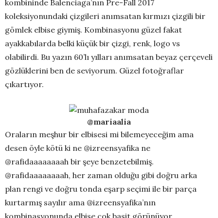
kombininde Balenciaga’nın Pre-Fall 2017
koleksiyonundaki çizgileri anımsatan kırmızı çizgili bir
gömlek elbise giymiş. Kombinasyonu güzel fakat
ayakkabılarda belki küçük bir çizgi, renk, logo vs
olabilirdi. Bu yazın 60’lı yılları anımsatan beyaz çerçeveli
gözlüklerini ben de seviyorum. Güzel fotoğraflar
çıkartıyor.
@mariaalia
Oraların meşhur bir elbisesi mi bilemeyeceğim ama
desen öyle kötü ki ne @izreensyafika ne
@rafidaaaaaaaah bir şeye benzetebilmiş.
@rafidaaaaaaaah, her zaman olduğu gibi doğru arka
plan rengi ve doğru tonda eşarp seçimi ile bir parça
kurtarmış sayılır ama @izreensyafika’nın
kombinasyonunda elbise çok basit görünüyor.