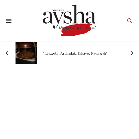
“Lezzetin Ardındaki Hikâye: Kadırgalı”