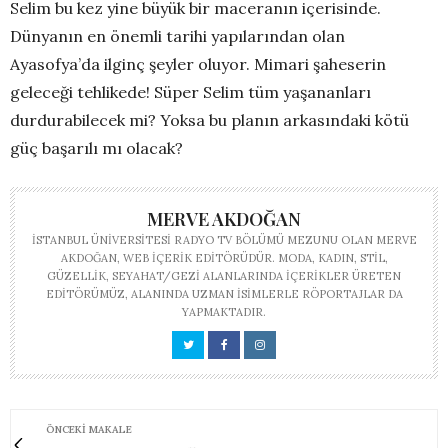
Selim bu kez yine büyük bir maceranın içerisinde.
Dünyanın en önemli tarihi yapılarından olan
Ayasofya’da ilginç şeyler oluyor. Mimari şaheserin
geleceği tehlikede! Süper Selim tüm yaşananları
durdurabilecek mi? Yoksa bu planın arkasındaki kötü
güç başarılı mı olacak?
MERVE AKDOĞAN
İSTANBUL ÜNIVERSITESI RADYO TV BÖLÜMÜ MEZUNU OLAN MERVE
AKDOĞAN, WEB IÇERIK EDITÖRÜDÜR. MODA, KADIN, STIL,
GÜZELLIK, SEYAHAT/GEZI ALANLARINDA IÇERIKLER ÜRETEN
EDITÖRÜMÜZ, ALANINDA UZMAN ISIMLERLE RÖPORTAJLAR DA
YAPMAKTADIR.
ÖNCEKI MAKALE