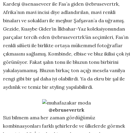
Kardeşi @senaseveer ile Fas’a giden @ebrusevertrk,
Afrika’nın mavi incisi diye adlandırılan, mavi renkli
binaları ve sokakları ile meşhur Şafşavan’a da uğramış.
Gezide, Kuaybe Gider’in İlkbahar-Yaz koleksiyonundan
parçalar tercih eden @ebrusevertrk’ün seçimleri, Fas’ın
renkli silüeti ile birlikte ortaya mükemmel fotoğraflar
çıkmasını sağlamış. Kombinde, elbise ve bluz ikilisi çok iyi
görünüyor. Fakat şalın tonu ile bluzun tonu birbirini
yakalayamamış. Bluzun birkaç ton açığı mesela vanilya
rengi gibi bir şal daha iyi olabilirdi. Ya da ekru bir şal ile
aydınlık ve temiz bir styling yapılabilirdi.
@ebrusevertrk
Sizi bilmem ama her zaman gördüğümüz
kombinasyonları farklı şehirlerde ve ülkelerde görmek