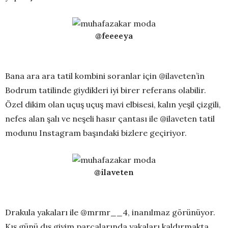
@feeeeya
Bana ara ara tatil kombini soranlar için @ilaveten’in
Bodrum tatilinde giydikleri iyi birer referans olabilir.
Özel dikim olan uçuş uçuş mavi elbisesi, kalın yeşil çizgili,
nefes alan şalı ve neşeli hasır çantası ile @ilaveten tatil
modunu Instagram başındaki bizlere geçiriyor.
@ilaveten
Drakula yakaları ile @mrmr__4, inanılmaz görünüyor.
Kış günü dış giyim parçalarında yakaları kaldırmakta