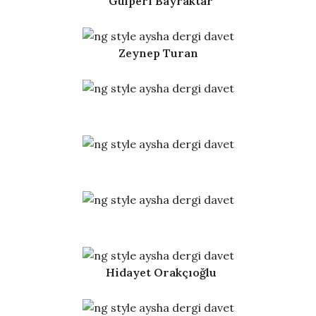
Gülperi Bayraktar
Zeynep Turan
Hidayet Orakçıoğlu