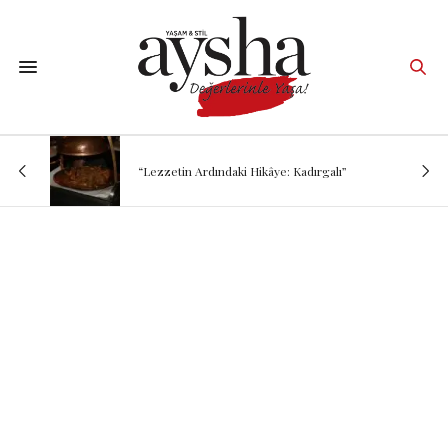
“Lezzetin Ardındaki Hikâye: Kadırgalı”