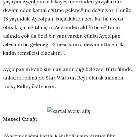
yaşayan Ayçolpan’ın hikayesi üzerinden yüzyıllardır
devam eden kartal eğitme geleneğine değiniyor. Henüz
13 yaşındaki Ayçolpan, küçüklükten beri kartal avcısı
olmak için eğitilmiştir. Ailesinden aldığı bu eğitimin
aslında çok da özel bir yanı vardır, çünkü Ayçolpan
ailesinin bu geleneği 12 nesil sonra devam ettiren ilk
kadın temsilcisi olacaktır…
Ayçolpan’ın kendisini canlandırdığı belgesel türü filmde,
anlatıcı rolünü de Star Wars’un Rey’i olarak ünlenen
Daisy Ridley üstleniyor.
Mezeci Çırağı
Yönetmenliğini Battal Karslıoğlu’nun yaptığı film