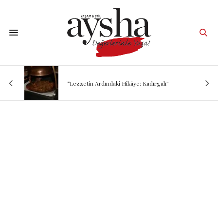
“Lezzetin Ardındaki Hikâye: Kadırgalı”