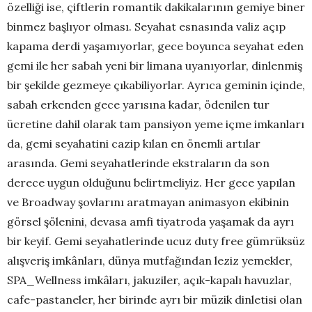
özelliği ise, çiftlerin romantik dakikalarının gemiye biner
binmez başlıyor olması. Seyahat esnasında valiz açıp
kapama derdi yaşamıyorlar, gece boyunca seyahat eden
gemi ile her sabah yeni bir limana uyanıyorlar, dinlenmiş
bir şekilde gezmeye çıkabiliyorlar. Ayrıca geminin içinde,
sabah erkenden gece yarısına kadar, ödenilen tur
ücretine dahil olarak tam pansiyon yeme içme imkanları
da, gemi seyahatini cazip kılan en önemli artılar
arasında. Gemi seyahatlerinde ekstraların da son
derece uygun olduğunu belirtmeliyiz. Her gece yapılan
ve Broadway şovlarını aratmayan animasyon ekibinin
görsel şölenini, devasa amfi tiyatroda yaşamak da ayrı
bir keyif. Gemi seyahatlerinde ucuz duty free gümrüksüz
alışveriş imkânları, dünya mutfağından leziz yemekler,
SPA_Wellness imkâları, jakuziler, açık-kapalı havuzlar,
cafe-pastaneler, her birinde ayrı bir müzik dinletisi olan