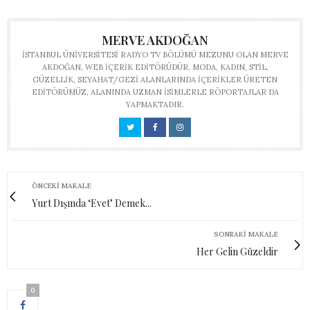
MERVE AKDOĞAN
İSTANBUL ÜNIVERSITESI RADYO TV BÖLÜMÜ MEZUNU OLAN MERVE
AKDOĞAN, WEB IÇERIK EDITÖRÜDÜR. MODA, KADIN, STIL,
GÜZELLIK, SEYAHAT/GEZI ALANLARINDA IÇERIKLER ÜRETEN
EDITÖRÜMÜZ, ALANINDA UZMAN ISIMLERLE RÖPORTAJLAR DA
YAPMAKTADIR.
ÖNCEKI MAKALE
Yurt Dışında ‘Evet’ Demek...
SONRAKI MAKALE
Her Gelin Güzeldir
0