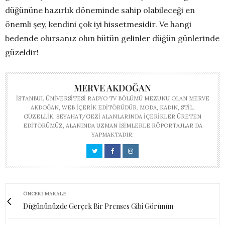
düğününe hazırlık döneminde sahip olabileceği en
önemli şey, kendini çok iyi hissetmesidir. Ve hangi
bedende olursanız olun bütün gelinler düğün günlerinde
güzeldir!
MERVE AKDOĞAN
İSTANBUL ÜNIVERSITESI RADYO TV BÖLÜMÜ MEZUNU OLAN MERVE
AKDOĞAN, WEB IÇERIK EDITÖRÜDÜR. MODA, KADIN, STIL,
GÜZELLIK, SEYAHAT/GEZI ALANLARINDA IÇERIKLER ÜRETEN
EDITÖRÜMÜZ, ALANINDA UZMAN ISIMLERLE RÖPORTAJLAR DA
YAPMAKTADIR.
ÖNCEKI MAKALE
Düğününüzde Gerçek Bir Prenses Gibi Görünün