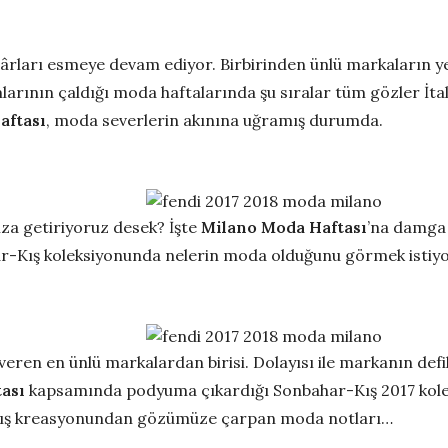
ları esmeye devam ediyor. Birbirinden ünlü markaların yen
rının çaldığı moda haftalarında şu sıralar tüm gözler İtal
aftası
, moda severlerin akınına uğramış durumda.
ıza getiriyoruz desek? İşte
Milano Moda Haftası
’na damga 
ar-Kış koleksiyonunda nelerin moda olduğunu görmek istiy
ren en ünlü markalardan birisi. Dolayısı ile markanın defil
ası
kapsamında podyuma çıkardığı Sonbahar-Kış 2017 koleks
-kış kreasyonundan gözümüze çarpan moda notları…