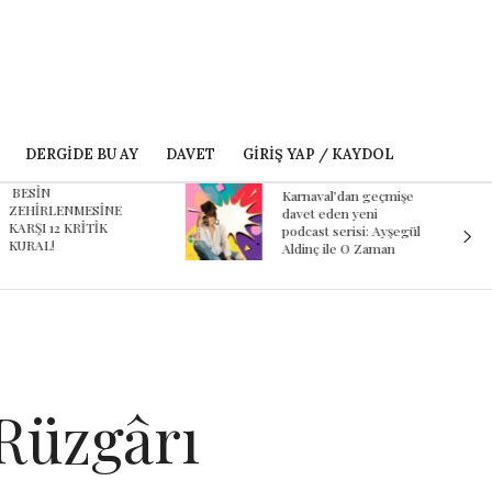
DERGIDE BU AY
DAVET
GIRIŞ YAP / KAYDOL
ESİN
Karnaval’dan geçmişe
EHİRLENMESİNE
davet eden yeni
ARŞI 12 KRİTİK
podcast serisi: Ayşegül
URAL!
Aldinç ile O Zaman
Rüzgârı