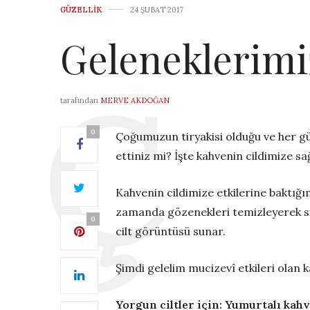
GÜZELLIK
24 ŞUBAT 2017
Geleneklerimi
tarafından
MERVE AKDOĞAN
0
Çoğumuzun tiryakisi olduğu ve her gü
ettiniz mi? İşte kahvenin cildimize sa
Kahvenin cildimize etkilerine baktığımı
zamanda gözenekleri temizleyerek sivi
0
cilt görüntüsü sunar.
Şimdi gelelim mucizevî etkileri olan 
Yorgun ciltler için: Yumurtalı kah