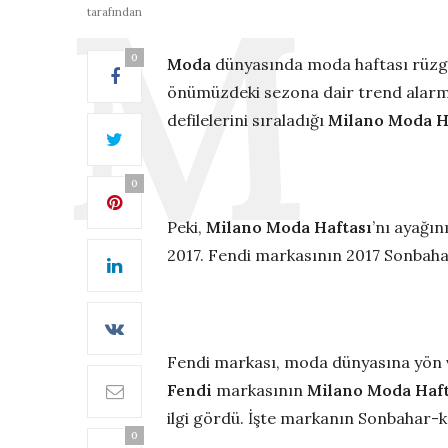
tarafından
0
Moda
dünyasında moda haftası rüzgâr
önümüzdeki sezona dair trend alarmla
defilelerini sıraladığı
Milano Moda H
0
Peki,
Milano Moda Haftası
’nı ayağın
2017. Fendi markasının 2017 Sonbah
Fendi markası, moda dünyasına yön ve
Fendi
markasının
Milano Moda Haft
ilgi gördü. İşte markanın Sonbahar
0