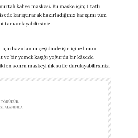
talı kahve maskesi. Bu maske için; 1 tatlı
kâsede karıştırarak hazırladığınız karışımı tüm
emi tamamlayabilirsiniz.
r için hazırlanan çeşidinde işin içine limon
 süt ve bir yemek kaşığı yoğurdu bir kâsede
ten sonra maskeyi ılık su ile durulayabilirsiniz.
ITÖRÜDÜR.
Z, ALANINDA