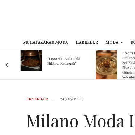
MUHAFAZAKAR MODA
HABERLER
MODA
R
Kokunun A
 Bir
Binlerce Yıl
“Lezzetin Ardındaki
Şef Kayhan
Hikâye: Kadırgalı”
Mezopotam
Günümüze
Yolculuğu
EN YENILER
24 ŞUBAT 2017
Milano Moda H