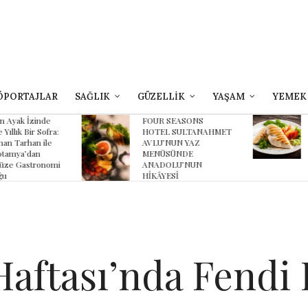
ÖPORTAJLAR
SAĞLIK
GÜZELLİK
YAŞAM
YEMEK
yak İzinde
FOUR SEASONS
B
lık Bir Sofra:
HOTEL SULTANAHMET
Z
 Tarhan ile
AVLU’NUN YAZ
K
ya’dan
MENÜSÜNDE
K
 Gastronomi
ANADOLU’NUN
HİKÂYESİ
aftası’nda Fendi 