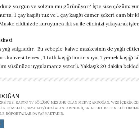
niz yorgun ve solgun mu görünüyor? İşte size çözüm: yumur
murta, 1 çay kaşığı tuz ve 1 çay kaşığı esmer şekeri cam bir 
Maske cildinizde kuruyunca ılık su ile cildinizi yıkayarak işl
askesi
a yağ salgısıdır. Bu sebeple; kahve maskesinin de yağlı ciltle
Türk kahvesi telvesi, 1 tatlı kaşığı limon suyu, 1 yemek kaşığı
üm yüzünüze uygulamanız yeterli. Yaklaşık 20 dakika bekledik
KDOĞAN
ERSITESI RADYO TV BÖLÜMÜ MEZUNU OLAN MERVE AKDOĞAN, WEB IÇERIK ED
STIL, GÜZELLIK, SEYAHAT/GEZI ALANLARINDA IÇERIKLER ÜRETEN EDITÖRÜMÜ
LE RÖPORTAJLAR DA YAPMAKTADIR.