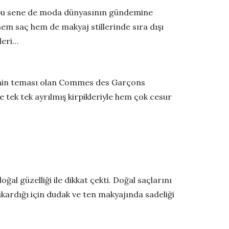
i bu sene de moda dünyasının gündemine
m saç hem de makyaj stillerinde sıra dışı
leri…
ecenin teması olan Commes des Garçons
 tek tek ayrılmış kirpikleriyle hem çok cesur
ğal güzelliği ile dikkat çekti. Doğal saçlarını
kardığı için dudak ve ten makyajında sadeliği