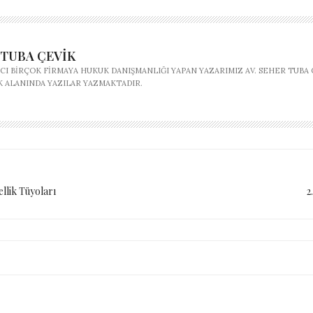
 TUBA ÇEVIK
CI BIRÇOK FIRMAYA HUKUK DANIŞMANLIĞI YAPAN YAZARIMIZ AV. SEHER TUBA 
K ALANINDA YAZILAR YAZMAKTADIR.
llik Tüyoları
2