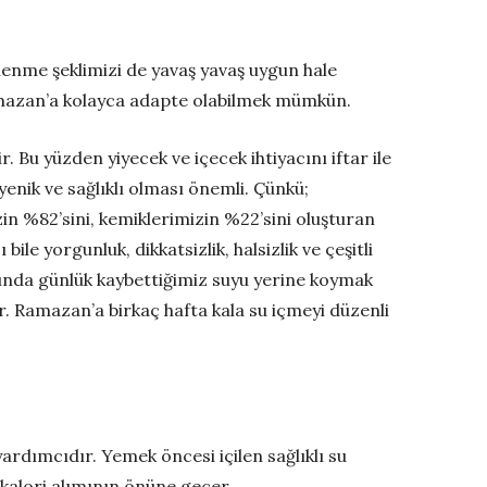
enme şeklimizi de yavaş yavaş uygun hale
amazan’a kolayca adapte olabilmek mümkün.
Bu yüzden yiyecek ve içecek ihtiyacını iftar ile
yenik ve sağlıklı olması önemli. Çünkü;
in %82’sini, kemiklerimizin %22’sini oluşturan
 yorgunluk, dikkatsizlik, halsizlik ve çeşitli
asında günlük kaybettiğimiz suyu yerine koymak
. Ramazan’a birkaç hafta kala su içmeyi düzenli
ardımcıdır. Yemek öncesi içilen sağlıklı su
 kalori alımının önüne geçer.