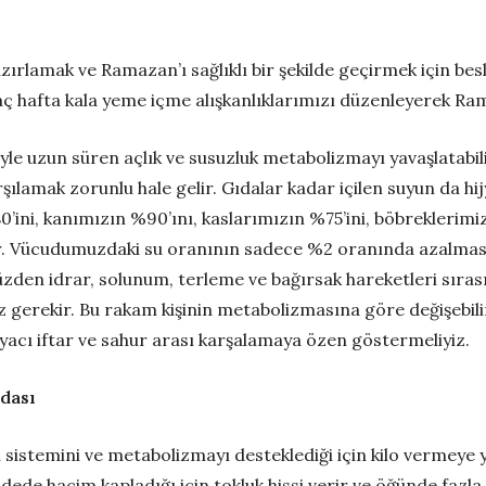
lamak ve Ramazan’ı sağlıklı bir şekilde geçirmek için besl
aç hafta kala yeme içme alışkanlıklarımızı düzenleyerek R
 uzun süren açlık ve susuzluk metabolizmayı yavaşlatabilir. 
şılamak zorunlu hale gelir. Gıdalar kadar içilen suyun da hij
ini, kanımızın %90’ını, kaslarımızın %75’ini, böbreklerimiz
. Vücudumuzdaki su oranının sadece %2 oranında azalması bile
 yüzden idrar, solunum, terleme ve bağırsak hareketleri sır
 gerekir. Bu rakam kişinin metabolizmasına göre değişebilir
yacı iftar ve sahur arası karşalamaya özen göstermeliyiz.
dası
 sistemini ve metabolizmayı desteklediği için kilo vermeye y
ede hacim kapladığı için tokluk hissi verir ve öğünde fazla