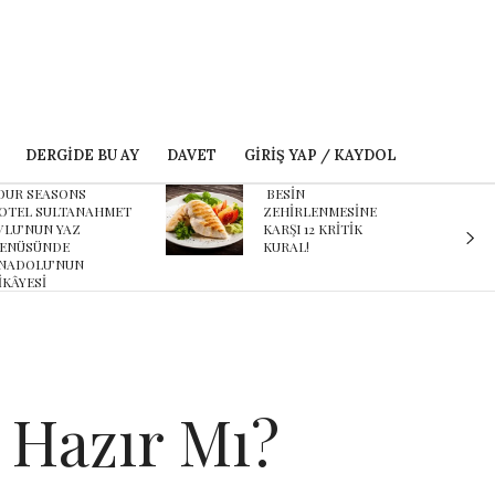
DERGIDE BU AY
DAVET
GIRIŞ YAP / KAYDOL
BESİN
Karnaval’dan geçmişe
ZEHİRLENMESİNE
davet eden yeni
ARŞI 12 KRİTİK
podcast serisi: Ayşegül
KURAL!
Aldinç ile O Zaman
 Hazır Mı?