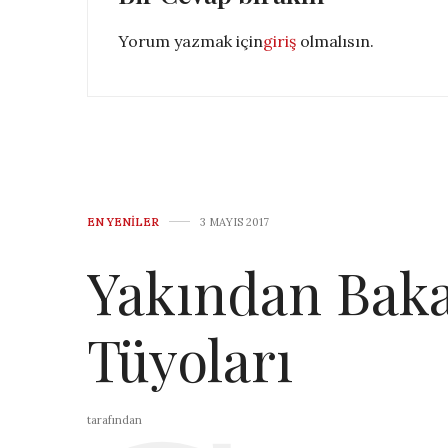
Yorum yazmak için
giriş
olmalısın.
EN YENILER
3 MAYIS 2017
Yakından Baka
Tüyoları
tarafından