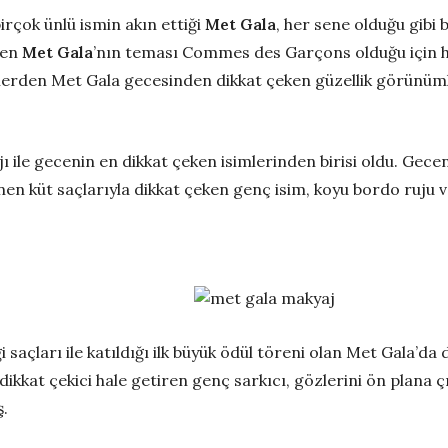
rçok ünlü ismin akın ettiği
Met Gala
, her sene olduğu gib
nen
Met Gala
’nın teması Commes des Garçons olduğu için he
simlerden Met Gala gecesinden dikkat çeken güzellik görünüm
ı ile gecenin en dikkat çeken isimlerinden birisi oldu. G
n küt saçlarıyla dikkat çeken genç isim, koyu bordo ruju ve
açları ile katıldığı ilk büyük ödül töreni olan Met Gala’da do
kat çekici hale getiren genç sarkıcı, gözlerini ön plana çı
ş.