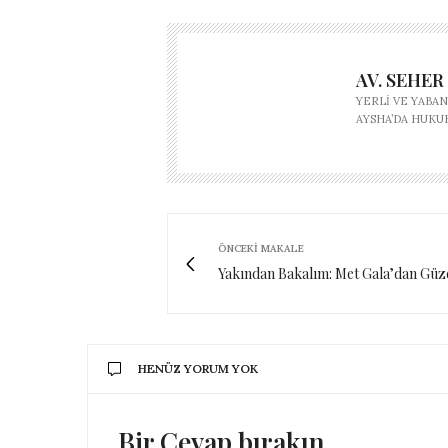
AV. SEHER
YERLI VE YABAN
AYSHA’DA HUKU
ÖNCEKI MAKALE
Yakından Bakalım: Met Gala’dan Güze
HENÜZ YORUM YOK
Bir Cevap bırakın