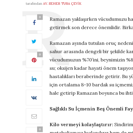
tarafından
AV. SEHER TUBA ÇEVIK
0
Ramazan yaklaşırken vücudumuzu hazır
getirmek son derece önemlidir. Birk
Ramazan ayında tutulan oruç nedeniyle
sahur arasında dengeli bir şekilde kar
0
vücudumuzun %70’ini, beynimizin %80’
su; oksijen kadar hayati önem taşıyor
hastalıkları beraberinde getirir. Bu
için ortalama 8-10 bardak su içmemiz
hale getirip Ramazan boyunca bu ihti
Sağlıklı Su İçmenin Beş Önemli Fay
Kilo vermeyi kolaylaştırır:
Sindirim
0
metabolizmayı hızlandırır hem de mid