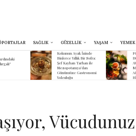
ÖPORTAJLAR
SAĞLIK
GÜZELLİK
YAŞAM
YEMEK
yak İzinde
FOUR SEASONS
llık Bir Sofra:
HOTEL SULTANAHMET
 Tarhan ile
AVLU’NUN YAZ
K
mya’dan
MENÜSÜNDE
 Gastronomi
ANADOLU’NUN
HİKÂYESİ
şıyor, Vücudunuz