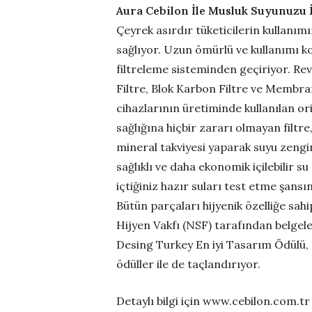
Aura Cebilon İle Musluk Suyunuzu 
Çeyrek asırdır tüketicilerin kullanımı
sağlıyor. Uzun ömürlü ve kullanımı kol
filtreleme sisteminden geçiriyor. Rev
Filtre, Blok Karbon Filtre ve Membran
cihazlarının üretiminde kullanılan or
sağlığına hiçbir zararı olmayan filt
mineral takviyesi yaparak suyu zengi
sağlıklı ve daha ekonomik içilebilir 
içtiğiniz hazır suları test etme şansı
Bütün parçaları hijyenik özelliğe sah
Hijyen Vakfı (NSF) tarafından belgelen
Desing Turkey En iyi Tasarım Ödülü, 
ödüller ile de taçlandırıyor.
Detaylı bilgi için www.cebilon.com.tr