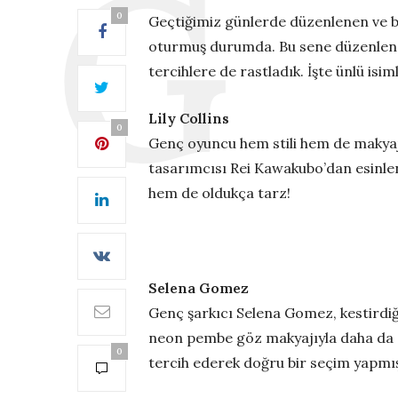
0
Geçtiğimiz günlerde düzenlenen ve bi
oturmuş durumda. Bu sene düzenle
tercihlere de rastladık. İşte ünlü i
Lily Collins
0
Genç oyuncu hem stili hem de makyaj
tasarımcısı Rei Kawakubo’dan esinlene
hem de oldukça tarz!
Selena Gomez
Genç şarkıcı Selena Gomez, kestirdiği s
neon pembe göz makyajıyla daha da dik
0
tercih ederek doğru bir seçim yapmı