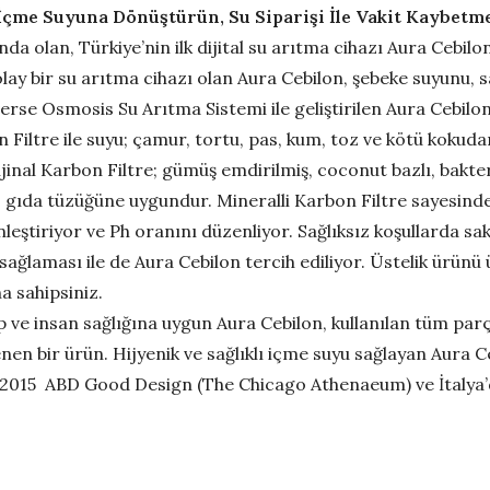
İçme Suyuna Dönüştürün, Su Siparişi İle Vakit Kaybetm
nda olan, Türkiye’nin ilk dijital su arıtma cihazı Aura Cebil
ay bir su arıtma cihazı olan Aura Cebilon, şebeke suyunu, sağ
erse Osmosis Su Arıtma Sistemi ile geliştirilen Aura Cebilo
 Filtre ile suyu; çamur, tortu, pas, kum, toz ve kötü kokud
ijinal Karbon Filtre; gümüş emdirilmiş, coconut bazlı, bakte
re, gıda tüzüğüne uygundur. Mineralli Karbon Filtre sayes
nleştiriyor ve Ph oranını düzenliyor. Sağlıksız koşullarda 
su sağlaması ile de Aura Cebilon tercih ediliyor. Üstelik ür
na sahipsiniz.
ip ve insan sağlığına uygun Aura Cebilon, kullanılan tüm pa
en bir ürün. Hijyenik ve sağlıklı içme suyu sağlayan Aura Ce
2015 ABD Good Design (The Chicago Athenaeum) ve İtalya’dan