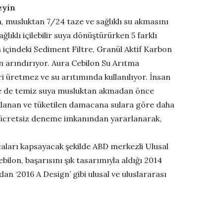
eyin
on, musluktan 7/24 taze ve sağlıklı su akmasını
lıklı içilebilir suya dönüştürürken 5 farklı
n içindeki Sediment Filtre, Granül Aktif Karbon
an arındırıyor. Aura Cebilon Su Arıtma
ri üretmez ve su arıtımında kullanılıyor. İnsan
inde de temiz suya musluktan akmadan önce
saklanan ve tüketilen damacana sulara göre daha
ünü ücretsiz deneme imkanından yararlanarak,
rçaları kapsayacak şekilde ABD merkezli Ulusal
bilon, başarısını şık tasarımıyla aldığı 2014
 ‘2016 A Design’ gibi ulusal ve uluslararası