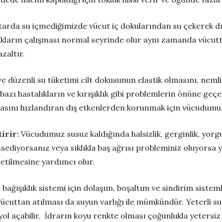
tarda su içmediğimizde vücut iç dokularından su çekerek dı
rsakların çalışması normal seyrinde olur aynı zamanda vücut
zaltır.
ve düzenli su tüketimi cilt dokusunun elastik olmasını, nem
zı hastalıkların ve kırışıklık gibi problemlerin önüne geçe
masını hızlandıran dış etkenlerden korunmak için vücudumuz
tirir:
Vücudumuz susuz kaldığında halsizlik, gerginlik, yorgun
sediyorsanız veya sıklıkla baş ağrısı probleminiz oluyorsa ye
etilmesine yardımcı olur.
 bağışıklık sistemi için dolaşım, boşaltım ve sindirim siste
cuttan atılması da suyun varlığı ile mümkündür. Yeterli su
yol açabilir. İdrarın koyu renkte olması çoğunlukla yetersiz 