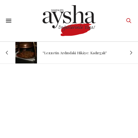
“Lezzetin Ardındaki Hikâye: Kadırgalı”