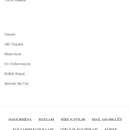
Yaşam
Aile Yaşamı
Maneviyat
Ev-Dekorasyon
Kültür Sanat
Nerede Ne Var
HAKKIMIZDA
REKLAM
BİZE KATILIN
MAIL ABONELIĞI
KULLANIM KOŞULLARI
GIZLILIK POLITIKASI
KÜNYE