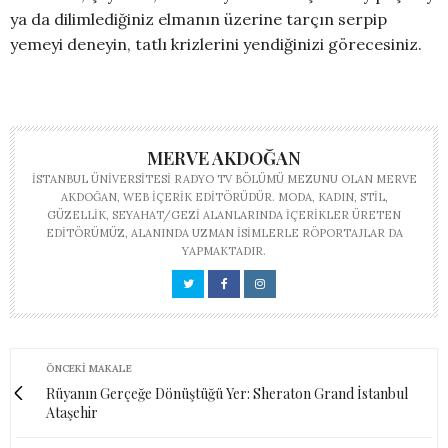
ya da dilimlediğiniz elmanın üzerine tarçın serpip
yemeyi deneyin, tatlı krizlerini yendiğinizi görecesiniz.
MERVE AKDOĞAN
İSTANBUL ÜNIVERSITESI RADYO TV BÖLÜMÜ MEZUNU OLAN MERVE
AKDOĞAN, WEB IÇERIK EDITÖRÜDÜR. MODA, KADIN, STIL,
GÜZELLIK, SEYAHAT/GEZI ALANLARINDA IÇERIKLER ÜRETEN
EDITÖRÜMÜZ, ALANINDA UZMAN ISIMLERLE RÖPORTAJLAR DA
YAPMAKTADIR.
ÖNCEKI MAKALE
Rüyanın Gerçeğe Dönüştüğü Yer: Sheraton Grand İstanbul
Ataşehir