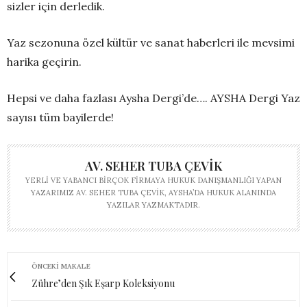
sizler için derledik.
Yaz sezonuna özel kültür ve sanat haberleri ile mevsimi
harika geçirin.
Hepsi ve daha fazlası Aysha Dergi’de…. AYSHA Dergi Yaz
sayısı tüm bayilerde!
AV. SEHER TUBA ÇEVIK
YERLI VE YABANCI BIRÇOK FIRMAYA HUKUK DANIŞMANLIĞI YAPAN
YAZARIMIZ AV. SEHER TUBA ÇEVIK, AYSHA’DA HUKUK ALANINDA
YAZILAR YAZMAKTADIR.
ÖNCEKI MAKALE
Zühre’den Şık Eşarp Koleksiyonu