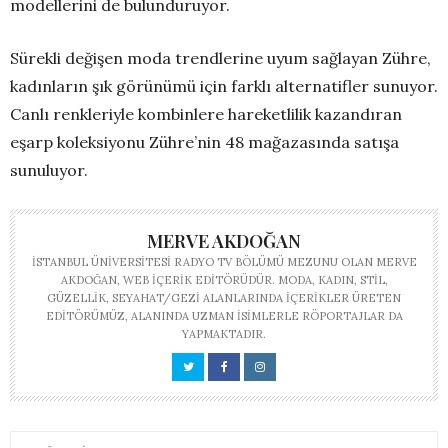
modellerini de bulunduruyor.
Sürekli değişen moda trendlerine uyum sağlayan Zühre,
kadınların şık görünümü için farklı alternatifler sunuyor.
Canlı renkleriyle kombinlere hareketlilik kazandıran
eşarp koleksiyonu Zühre’nin 48 mağazasında satışa
sunuluyor.
MERVE AKDOĞAN
İSTANBUL ÜNIVERSITESI RADYO TV BÖLÜMÜ MEZUNU OLAN MERVE
AKDOĞAN, WEB IÇERIK EDITÖRÜDÜR. MODA, KADIN, STIL,
GÜZELLIK, SEYAHAT/GEZI ALANLARINDA IÇERIKLER ÜRETEN
EDITÖRÜMÜZ, ALANINDA UZMAN ISIMLERLE RÖPORTAJLAR DA
YAPMAKTADIR.