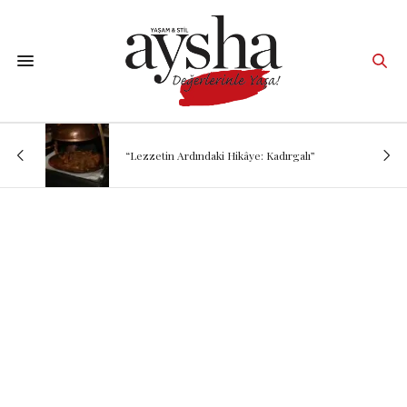
“Lezzetin Ardındaki Hikâye: Kadırgalı”