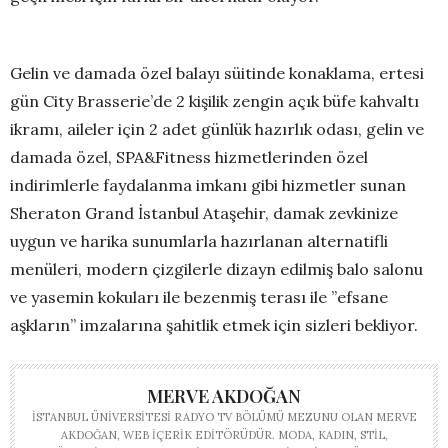
Gelin ve damada özel balayı süitinde konaklama, ertesi
gün City Brasserie’de 2 kişilik zengin açık büfe kahvaltı
ikramı, aileler için 2 adet günlük hazırlık odası, gelin ve
damada özel, SPA&Fitness hizmetlerinden özel
indirimlerle faydalanma imkanı gibi hizmetler sunan
Sheraton Grand İstanbul Ataşehir, damak zevkinize
uygun ve harika sunumlarla hazırlanan alternatifli
menüleri, modern çizgilerle dizayn edilmiş balo salonu
ve yasemin kokuları ile bezenmiş terası ile ”efsane
aşkların” imzalarına şahitlik etmek için sizleri bekliyor.
MERVE AKDOĞAN
İSTANBUL ÜNIVERSITESI RADYO TV BÖLÜMÜ MEZUNU OLAN MERVE
AKDOĞAN, WEB IÇERIK EDITÖRÜDÜR. MODA, KADIN, STIL,