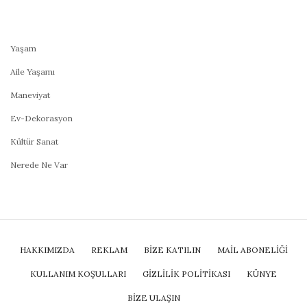
Yaşam
Aile Yaşamı
Maneviyat
Ev-Dekorasyon
Kültür Sanat
Nerede Ne Var
HAKKIMIZDA
REKLAM
BİZE KATILIN
MAIL ABONELIĞI
KULLANIM KOŞULLARI
GIZLILIK POLITIKASI
KÜNYE
BIZE ULAŞIN