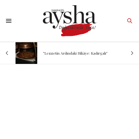
“Lezzetin Ardındaki Hikâye: Kadırgalı”