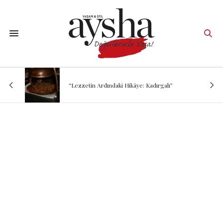
“Lezzetin Ardındaki Hikâye: Kadırgalı”