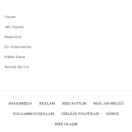
Yaşam
Aile Yaşamı
Maneviyat
Ev-Dekorasyon
Kültür Sanat
Nerede Ne Var
HAKKIMIZDA
REKLAM
BİZE KATILIN
MAIL ABONELIĞI
KULLANIM KOŞULLARI
GIZLILIK POLITIKASI
KÜNYE
BIZE ULAŞIN