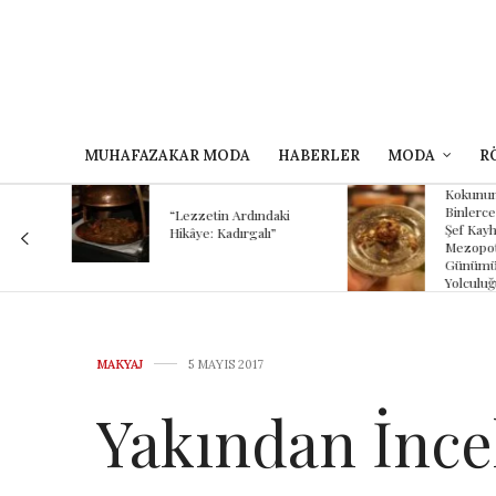
MUHAFAZAKAR MODA
HABERLER
MODA
R
Kokunun A
 Bir
Binlerce Yıl
“Lezzetin Ardındaki
Şef Kayhan
Hikâye: Kadırgalı”
Mezopotam
Günümüze
Yolculuğu
MAKYAJ
5 MAYIS 2017
Yakından İncel