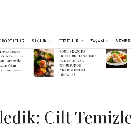
ÖPORTAJLAR
SAĞLIK
GÜZELLİK
YAŞAM
YEMEK
yak İzinde
FOUR SEASONS
B
lık Bir Sofra:
HOTEL SULTANAHMET
Z
 Tarhan ile
AVLU’NUN YAZ
K
ya’dan
MENÜSÜNDE
K
 Gastronomi
ANADOLU’NUN
HİKÂYESİ
edik: Cilt Temizl