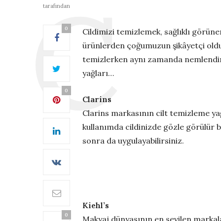
tarafından
0
Cildimizi temizlemek, sağlıklı görün
ürünlerden çoğumuzun şikâyetçi oldu
temizlerken aynı zamanda nemlendirme
yağları…
0
Clarins
Clarins markasının cilt temizleme yağı
kullanımda cildinizde gözle görülür bi
sonra da uygulayabilirsiniz.
Kiehl’s
0
Makyaj dünyasının en sevilen markalar