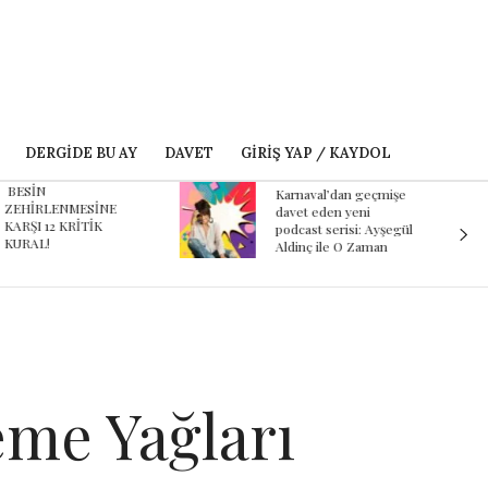
DERGIDE BU AY
DAVET
GIRIŞ YAP / KAYDOL
ESİN
Karnaval’dan geçmişe
EHİRLENMESİNE
davet eden yeni
ARŞI 12 KRİTİK
podcast serisi: Ayşegül
URAL!
Aldinç ile O Zaman
eme Yağları