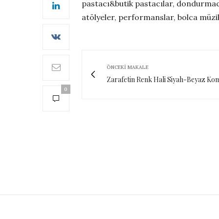
pastacı&butik pastacılar, dondurmacıl
atölyeler, performanslar, bolca müzik
ÖNCEKI MAKALE
Zarafetin Renk Hali Siyah-Beyaz Ko
0