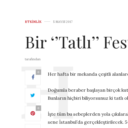
ETKINLIK
5 MAYIS 2017
Bir ‘’Tatlı’’ Fe
tarafından
0
Her hafta bir mekanda çeşitli alanlard
Doğumla beraber başlayan birçok kut
Bunların hiçbiri biliyorsunuz ki tatl
0
İşte tüm bu sebeplerden yola çıkıla
sene İstanbul’da gerçekleştirilecek. 5