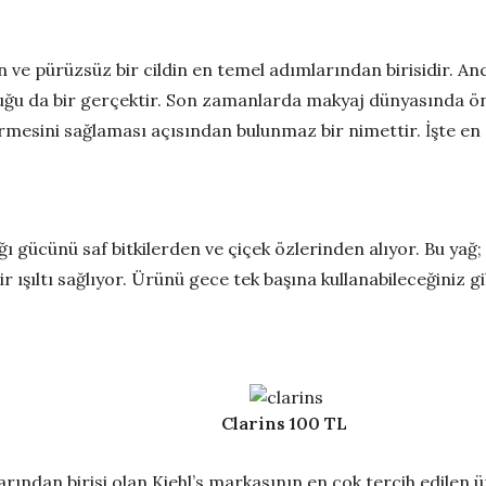
en ve pürüzsüz bir cildin en temel adımlarından birisidir. 
ğu da bir gerçektir. Son zamanlarda makyaj dünyasında ön p
sini sağlaması açısından bulunmaz bir nimettir. İşte en ço
 gücünü saf bitkilerden ve çiçek özlerinden alıyor. Bu yağ; c
r ışıltı sağlıyor. Ürünü gece tek başına kullanabileceğiniz gib
Clarins 100 TL
ından birisi olan Kiehl’s markasının en çok tercih edilen ür