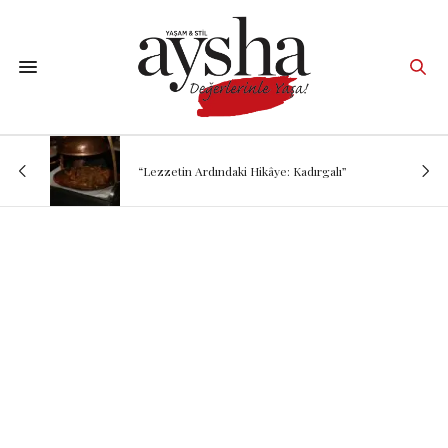
“Lezzetin Ardındaki Hikâye: Kadırgalı”