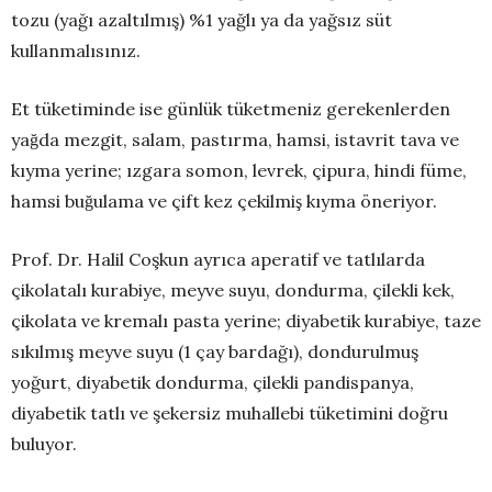
tozu (yağı azaltılmış) %1 yağlı ya da yağsız süt
kullanmalısınız.
Et tüketiminde ise günlük tüketmeniz gerekenlerden
yağda mezgit, salam, pastırma, hamsi, istavrit tava ve
kıyma yerine; ızgara somon, levrek, çipura, hindi füme,
hamsi buğulama ve çift kez çekilmiş kıyma öneriyor.
Prof. Dr. Halil Coşkun ayrıca aperatif ve tatlılarda
çikolatalı kurabiye, meyve suyu, dondurma, çilekli kek,
çikolata ve kremalı pasta yerine; diyabetik kurabiye, taze
sıkılmış meyve suyu (1 çay bardağı), dondurulmuş
yoğurt, diyabetik dondurma, çilekli pandispanya,
diyabetik tatlı ve şekersiz muhallebi tüketimini doğru
buluyor.