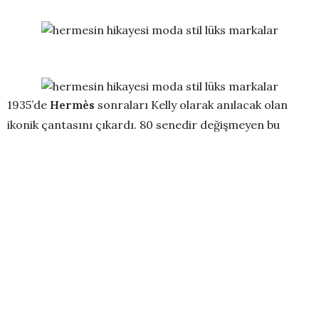
1935’de
Hermès
sonraları Kelly olarak anılacak olan
ikonik çantasını çıkardı. 80 senedir değişmeyen bu
model hala Fransa’nın Pantin kasabasında el işçiliği ile
üretiliyor.
Zanaatkârlar
Hermès’e
özel dikiş tekniğini uygulamak
için nerdeyse mikroskobik sayılabilecek büyütücü
gözlükler takmak zorunda. Her bir çantada 2.600 dikiş