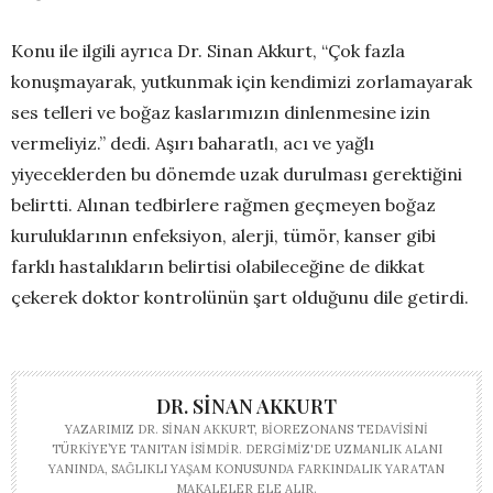
Konu ile ilgili ayrıca Dr. Sinan Akkurt, “Çok fazla
konuşmayarak, yutkunmak için kendimizi zorlamayarak
ses telleri ve boğaz kaslarımızın dinlenmesine izin
vermeliyiz.” dedi. Aşırı baharatlı, acı ve yağlı
yiyeceklerden bu dönemde uzak durulması gerektiğini
belirtti. Alınan tedbirlere rağmen geçmeyen boğaz
kuruluklarının enfeksiyon, alerji, tümör, kanser gibi
farklı hastalıkların belirtisi olabileceğine de dikkat
çekerek doktor kontrolünün şart olduğunu dile getirdi.
DR. SINAN AKKURT
YAZARIMIZ DR. SINAN AKKURT, BIOREZONANS TEDAVISINI
TÜRKIYE’YE TANITAN ISIMDIR. DERGIMIZ'DE UZMANLIK ALANI
YANINDA, SAĞLIKLI YAŞAM KONUSUNDA FARKINDALIK YARATAN
MAKALELER ELE ALIR.