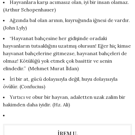
Hayvanlara karşı acımasız olan, iyi bir insan olamaz.
(Arthur Schopenhauer)
Ağzında bal olan arının, kuyruğunda iğnesi de vardır.
(John Lyly)
“Hayvanat bahçesine her gidişinde oradaki
hayvanların tutsaklığını uzatmış olursun! Eğer hiç kimse
hayvanat bahçelerine gitmezse, hayvanat bahçeleri de
olmaz! Kötülüğü yok etmek çok basittir ve senin
elindedir.” (Mehmet Murat İldan)
İri bir at, gücü dolayısıyla değil, huyu dolayısıyla
övülür. (Confucius)
Yırtıcı ve obur bir hayvan, adaletten uzak zalim bir
hakimden daha iyidir. (Hz. Ali)
İREM U.