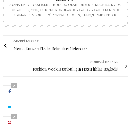
AYSHA DERGI YAZI İŞLERI MÜDÜRÜ OLAN İREM ULUERCIYES, MODA,
GÜZELLIK, STIL, GÜNCEL KONULARDA YAZILAR YAZIP, ALANINDA
UZMAN ISIMLERLE RÖPORTAJLAR GERÇEKLEŞTIRMEKTEDIR.
ÖNCEKI MAKALE
Meme Kanseri Nedir Belirtileri Nelerdir?
SONRAKI MAKALE
Fashion Week İstanbul İçin Hazırlıklar Başladı!
0
0