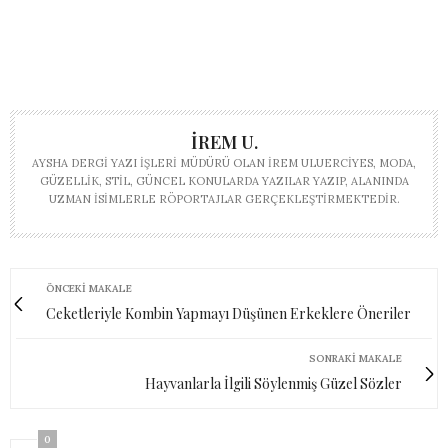
İREM U.
AYSHA DERGI YAZI İŞLERI MÜDÜRÜ OLAN İREM ULUERCIYES, MODA,
GÜZELLIK, STIL, GÜNCEL KONULARDA YAZILAR YAZIP, ALANINDA
UZMAN ISIMLERLE RÖPORTAJLAR GERÇEKLEŞTIRMEKTEDIR.
ÖNCEKI MAKALE
Ceketleriyle Kombin Yapmayı Düşünen Erkeklere Öneriler
SONRAKI MAKALE
Hayvanlarla İlgili Söylenmiş Güzel Sözler
0