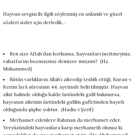
Hayvan sevgisi ile ilgili söylenmiş en anlamlı ve güzel
sözleri sizler için derledik…
Ben size AIIah’dan korkunuz, hayvanIarı incitmeyiniz,
rahatIarını bozmayınız demiyor muyum? (Hz.
Muhammed)
Bütün varlıkların Allah’ı zikredip tesbih ettiği, Kuran-ı
Kerim İsrâ sûresinin 44. ayetinde belirtilmiştir. Hayvan
zikir halinde olduğu halde üstündeki gafil bulunursa,
hayvanın zikrinin üstündeki gafilin gafletinden hayırlı
olduğunda şüphe yoktur. (Hadis-i Şerif)
Merhamet edenlere Rahman da merhamet eder.
Yeryüzündeki hayvanlara karşı merhametli olunuz ki,
semadakiler de size merhamet etsin. (Hz. Muhammed)