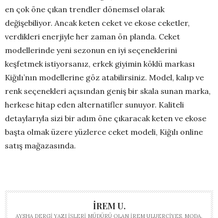
en çok öne çıkan trendler dönemsel olarak
değişebiliyor. Ancak keten ceket ve ekose ceketler,
verdikleri ener
jiyle her zaman ön planda. Ceket
modellerinde yeni sezonun en iyi seçeneklerini
keşfetmek istiyorsanız, erkek giyimin köklü markası
Kiğılı’nın modellerine göz atabilirsiniz. Model, kalıp ve
renk seçenekleri açısından geniş bir skala sunan marka,
herkese hi
tap eden alternatifler sunuyor. Kaliteli
detaylarıyla sizi bir adım öne çıkaracak keten ve ekose
başta olmak üzere yüzlerce ceket modeli, Kiğılı online
satış mağazasında.
İREM U.
AYSHA DERGI YAZI İŞLERI MÜDÜRÜ OLAN İREM ULUERCIYES, MODA,