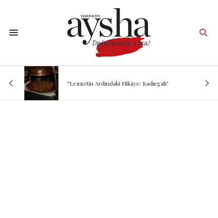
“Lezzetin Ardındaki Hikâye: Kadırgalı”