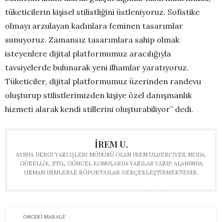
tüketicilerin kişisel stilistliğini üstleniyoruz. Sofistike
olmayı arzulayan kadınlara feminen tasarımlar
sunuyoruz. Zamansız tasarımlara sahip olmak
isteyenlere dijital platformumuz aracılığıyla
tavsiyelerde bulunarak yeni ilhamlar yaratıyoruz.
Tüketiciler, dijital platformumuz üzerinden randevu
oluşturup stilistlerimizden kişiye özel danışmanlık
hizmeti alarak kendi stillerini oluşturabiliyor” dedi.
İREM U.
AYSHA DERGI YAZI İŞLERI MÜDÜRÜ OLAN İREM ULUERCIYES, MODA,
GÜZELLIK, STIL, GÜNCEL KONULARDA YAZILAR YAZIP, ALANINDA
UZMAN ISIMLERLE RÖPORTAJLAR GERÇEKLEŞTIRMEKTEDIR.
ÖNCEKI MAKALE